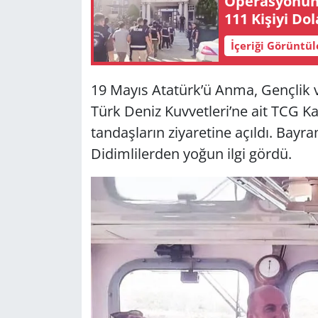
Ope­ras­yo­nun 
111 Ki­şi­yi Do
Yerel
İçeriği Görüntü
19 Mayıs Ata­türk’ü Anma, Genç­lik ve 
Türk Deniz Kuv­vet­le­ri’ne ait TCG Ka
tan­daş­la­rın zi­ya­re­ti­ne açıl­dı. Bay­
Di­dim­li­ler­den yoğun ilgi gördü.