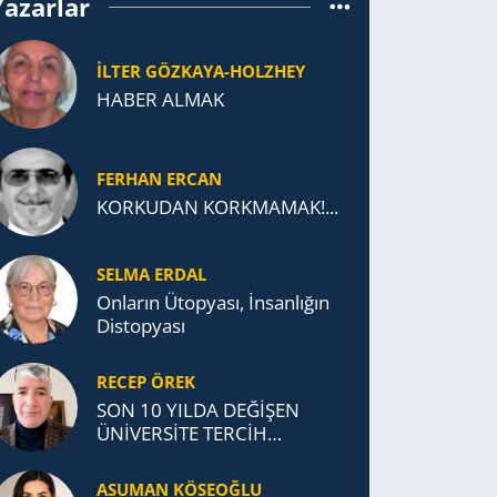
Yazarlar
İLTER GÖZKAYA-HOLZHEY
HABER ALMAK
FERHAN ERCAN
KORKUDAN KORKMAMAK!...
SELMA ERDAL
Onların Ütopyası, İnsanlığın
Distopyası
RECEP ÖREK
SON 10 YILDA DEĞİŞEN
ÜNİVERSİTE TERCİH
DAVRANIŞLARI
ASUMAN KÖSEOĞLU