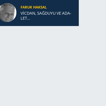
DURDUK..
FARUK HAKSAL
VİCDAN, SAĞ­DU­YU VE ADA­
LET…