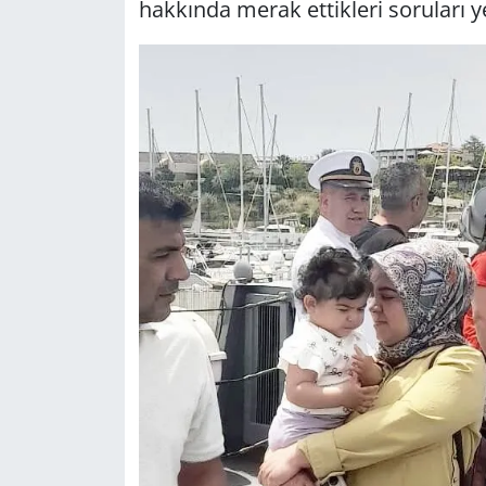
hak­kın­da merak et­tik­le­ri so­ru­la­rı yet­