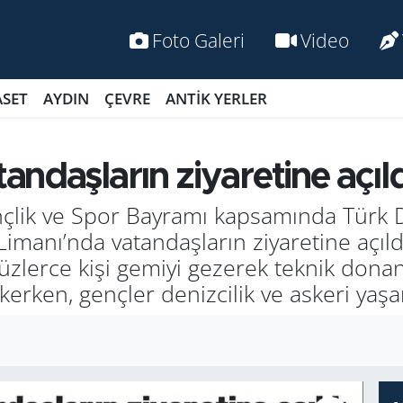
Foto Galeri
Video
ASET
AYDIN
ÇEVRE
ANTİK YERLER
ndaşların ziyaretine açıld
lik ve Spor Bay­ra­mı kap­sa­mın­da Türk De
i­ma­nı’nda va­tan­daş­la­rın zi­ya­re­ti­ne aç
e yüz­ler­ce kişi ge­mi­yi ge­ze­rek tek­nik do­na
çe­ker­ken, genç­ler de­niz­ci­lik ve as­ke­ri yaş