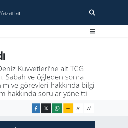
Yazarlar
ı
niz Kuv­vet­le­ri’ne ait TCG
ıl­dı. Sabah ve öğ­le­den sonra
­nım ve gö­rev­le­ri hak­kın­da bilgi
am hak­kın­da so­ru­lar yö­nelt­ti.
-
+
A
A