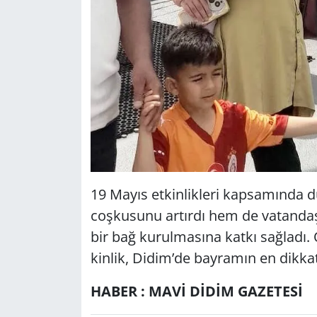
19 Mayıs et­kin­lik­le­ri kap­sa­mın­da 
coş­ku­su­nu ar­tır­dı hem de va­tan­daş­l
bir bağ ku­rul­ma­sı­na katkı sağ­la­dı. Ö
kin­lik, Didim’de bay­ra­mın en dik­kat 
HABER : MAVİ DİDİM GAZETESİ