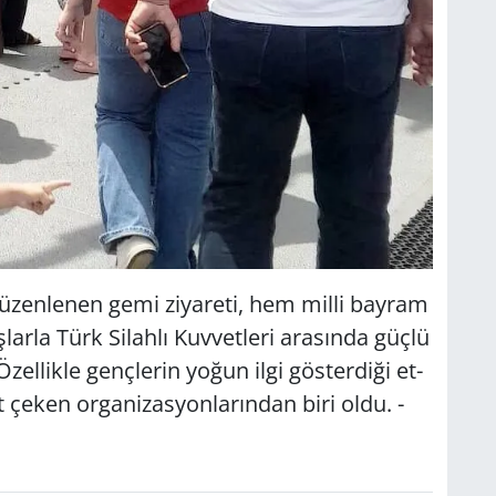
dü­zen­le­nen gemi zi­ya­re­ti, hem milli bay­ram
ar­la Türk Si­lah­lı Kuv­vet­le­ri ara­sın­da güçlü
zel­lik­le genç­le­rin yoğun ilgi gös­ter­di­ği et­
çeken or­ga­ni­zas­yon­la­rın­dan biri oldu. -