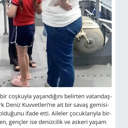
oş­kuy­la ya­şan­dı­ğı­nı be­lir­ten va­tan­daş­
rk Deniz Kuv­vet­le­ri’ne ait bir savaş ge­mi­si­
­du­ğu­nu ifade etti. Aile­ler ço­cuk­la­rıy­la bir­
­ken, genç­ler ise de­niz­ci­lik ve as­ke­ri yaşam