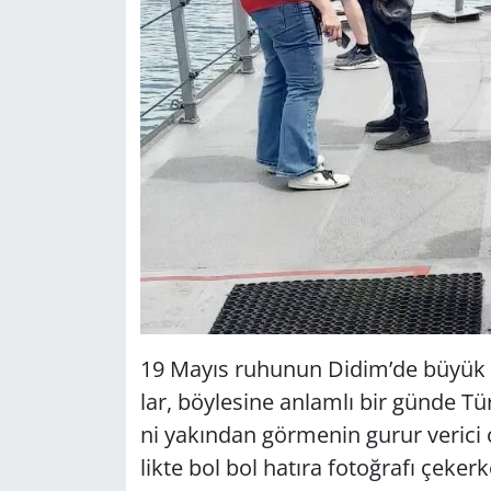
19 Mayıs ru­hu­nun Didim’de büyük bir c
lar, böy­le­si­ne an­lam­lı bir günde Tü
ni ya­kın­dan gör­me­nin gurur ve­ri­ci ol
lik­te bol bol ha­tı­ra fo­toğ­ra­fı çe­ker