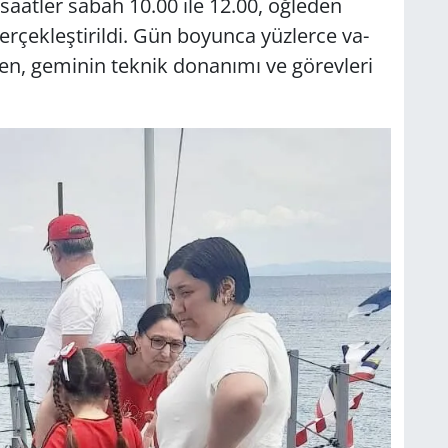
ı sa­at­ler sabah 10.00 ile 12.00, öğ­le­den
­çek­leş­ti­ril­di. Gün bo­yun­ca yüz­ler­ce va­
en, ge­mi­nin tek­nik do­na­nı­mı ve gö­rev­le­ri