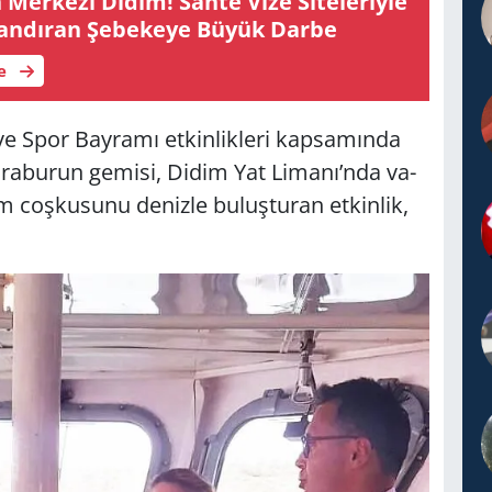
Mer­ke­zi Didim! Sahte Vize Si­te­le­riy­le
­lan­dı­ran Şe­be­ke­ye Büyük Darbe
le
Spor Bay­ra­mı et­kin­lik­le­ri kap­sa­mın­da
­ra­bu­run ge­mi­si, Didim Yat Li­ma­nı’nda va­
ram coş­ku­su­nu de­niz­le bu­luş­tu­ran et­kin­lik,