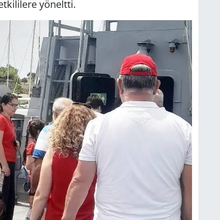
ki­li­le­re yö­nelt­ti.