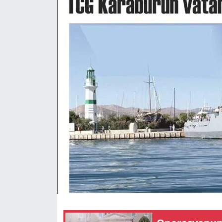
GÜNDEM
HABERDE İNSAN
KÜLTÜR SANAT
MAGAZİN
POLİTİKA
RESMİ İLANLAR
SAĞLIK
SİYASET
SPOR