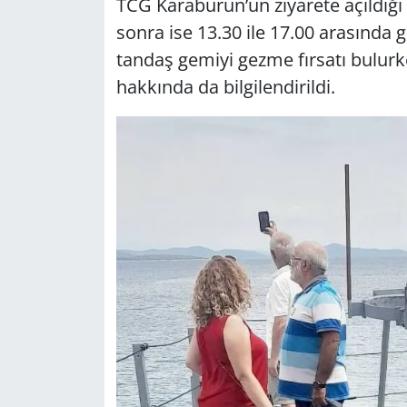
TCG Ka­ra­bu­run’un zi­ya­re­te açıl­dı­ğ
sonra ise 13.30 ile 17.00 ara­sın­da ger
tan­daş ge­mi­yi gezme fır­sa­tı bu­lur­k
hak­kın­da da bil­gi­len­di­ril­di.