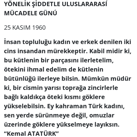
YÕNELİK ŞİDDETLE ULUSLARARASÍ
GÜNDEM
MÜCADELE GÜNÚ
HABERDE İNSAN
25 KASIM 1960
İnsan topluluğu kadın ve erkek denilen iki
KÜLTÜR SANAT
cins insandan mürekkeptir. Kabil midir ki,
MAGAZİN
bu kütlenin bir parçasını ilerletelim,
ötekini ihmal edelim de kütlenin
POLİTİKA
bütünlüğü ilerleye bilsin. Mümkün müdür
ki, bir cismin yarısı toprağa zincirlerle
RESMİ İLANLAR
bağlı kaldıkça öteki kısmı göklere
SAĞLIK
yükselebilsin. Ey kahraman Türk kadını,
sen yerde sürünmeye değil, omuzlar
SİYASET
üzerinde göklere yükselmeye layıksın.
“Kemal ATATÜRK”
SPOR