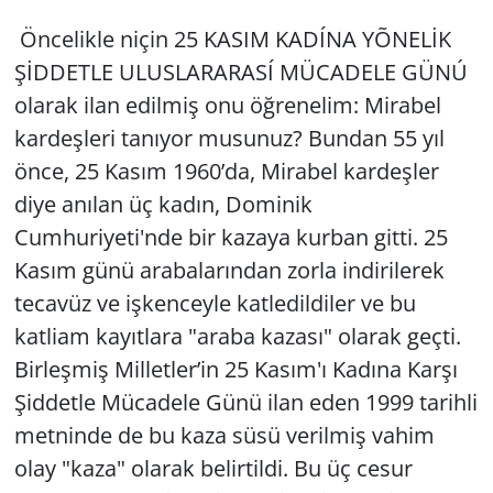
Öncelikle niçin 25 KASIM KADÍNA YÕNELİK
Yerel
ŞİDDETLE ULUSLARARASÍ MÜCADELE GÜNÚ
olarak ilan edilmiş onu öğrenelim: Mirabel
kardeşleri tanıyor musunuz? Bundan 55 yıl
önce, 25 Kasım 1960’da, Mirabel kardeşler
diye anılan üç kadın, Dominik
Cumhuriyeti'nde bir kazaya kurban gitti. 25
Kasım günü arabalarından zorla indirilerek
tecavüz ve işkenceyle katledildiler ve bu
katliam kayıtlara "araba kazası" olarak geçti.
Birleşmiş Milletler’in 25 Kasım'ı Kadına Karşı
Şiddetle Mücadele Günü ilan eden 1999 tarihli
metninde de bu kaza süsü verilmiş vahim
olay "kaza" olarak belirtildi. Bu üç cesur