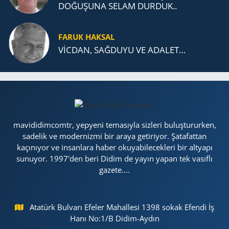
DOĞUŞUNA SELAM DURDUK..
FARUK HAKSAL
VİCDAN, SAĞ­DU­YU VE ADA­LET…
mavididimcomtr, yepyeni temasıyla sizleri buluştururken,
sadelik ve modernizmi bir araya getiriyor. Şatafattan
kaçınıyor ve insanlara haber okuyabilecekleri bir altyapı
sunuyor. 1997'den beri Didim de yayın yapan tek vasıflı
gazete....
Atatürk Bulvarı Efeler Mahallesi 1398 sokak Efendi İş
Hanı No:1/B Didim-Aydın