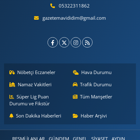
05322311862
gazetemavididim@gmail.com
Nöbetçi Eczaneler
Hava Durumu
Namaz Vakitleri
Trafik Durumu
Süper Lig Puan
Tüm Manşetler
Durumu ve Fikstür
Son Dakika Haberleri
Haber Arşivi
RESMİ İLANLAR
GÜNDEM
GENEL
SİYASET
AYDIN