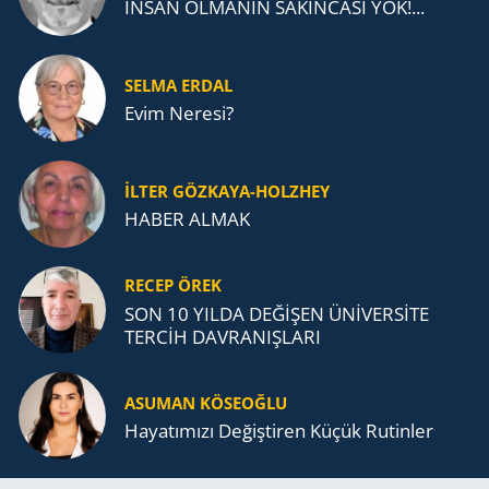
İNSAN OLMANIN SAKINCASI YOK!...
SELMA ERDAL
Evim Neresi?
İLTER GÖZKAYA-HOLZHEY
HABER ALMAK
RECEP ÖREK
SON 10 YILDA DEĞİŞEN ÜNİVERSİTE
TERCİH DAVRANIŞLARI
ASUMAN KÖSEOĞLU
Ha­ya­tı­mı­zı De­ğiş­ti­ren Küçük Ru­tin­ler