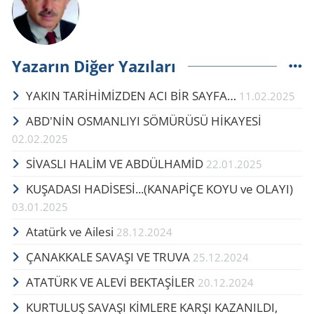
Yazarın Diğer Yazıları
YAKIN TARİHİMİZDEN ACI BİR SAYFA…
11.02.2025
ABD'NİN OSMANLIYI SÖMÜRÜSÜ HİKAYESİ
02.02.2025
SİVASLI HALİM VE ABDÜLHAMİD
22.01.2025
KUŞADASI HADİSESİ...(KANAPİÇE KOYU ve OLAYI)
03.01.2025
Atatürk ve Ailesi
28.12.2024
ÇANAKKALE SAVAŞI VE TRUVA
25.12.2024
ATATÜRK VE ALEVİ BEKTAŞİLER
20.12.2024
KURTULUŞ SAVAŞI KİMLERE KARŞI KAZANILDI,