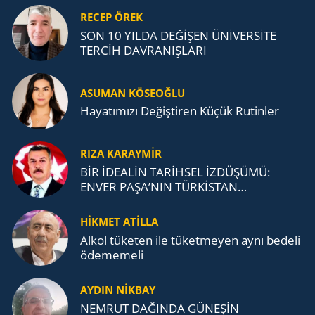
RECEP ÖREK
SON 10 YILDA DEĞİŞEN ÜNİVERSİTE
TERCİH DAVRANIŞLARI
ASUMAN KÖSEOĞLU
Ha­ya­tı­mı­zı De­ğiş­ti­ren Küçük Ru­tin­ler
RIZA KARAYMIR
BİR İDEALİN TARİHSEL İZDÜŞÜMÜ:
ENVER PAŞA’NIN TÜRKİSTAN
MÜCADELESİ VE TÜRK DEVLETLERİ
TEŞKİLATI’NA UZANAN MİRASI
HİKMET ATİLLA
Alkol tü­ke­ten ile tü­ket­me­yen aynı be­de­li
öde­me­me­li
AYDIN NİKBAY
NEMRUT DAĞINDA GÜNEŞİN