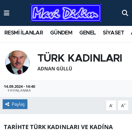
ANTİK YERLER
Nöbetçi Eczaneler
RESMİ İLANLAR
GÜNDEM
GENEL
SİYASET
ASAYİŞ
Hava Durumu
AYDIN
Namaz Vakitleri
TÜRK KADINLARI
BİLİM VE TEKNOLOJİ
Trafik Durumu
ADNAN GÜLLÜ
ÇEVRE
Süper Lig Puan Durumu ve Fikstür
14.09.2024 - 14:40
YAYINLANMA
EĞİTİM
Tüm Manşetler
Paylaş
-
+
A
A
EKONOMİ
Son Dakika Haberleri
TARİHTE TÜRK KADINLARI VE KADÍNA
GENEL
Haber Arşivi