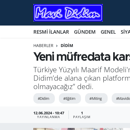
ANTİK YERLER
Nöbetçi Eczaneler
RESMİ İLANLAR
GÜNDEM
GENEL
SİY
ASAYİŞ
Hava Durumu
HABERLER
DİDİM
AYDIN
Namaz Vakitleri
Yeni müfredata kar
BİLİM VE TEKNOLOJİ
Trafik Durumu
Türkiye Yüzyılı Maarif Model
Didim’de alana çıkan platform
ÇEVRE
Süper Lig Puan Durumu ve Fikstür
olmayacağız” dedi.
EĞİTİM
Tüm Manşetler
#Didim
#Eğitim
#Miting
#Mavidi
EKONOMİ
Son Dakika Haberleri
12.06.2024 - 10:47
1
YAYINLANMA
PAYLAŞIM
GENEL
Haber Arşivi