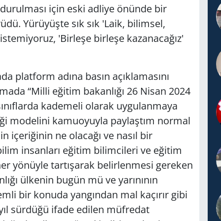
urulması için eski adliye önünde bir
dü. Yürüyüşte sık sık 'Laik, bilimsel,
stemiyoruz, 'Birleşe birleşe kazanacağız'
da platform adına basın açıklamasını
mada “Milli eğitim bakanlığı 26 Nisan 2024
 sınıflarda kademeli olarak uygulanmaya
iği modelini kamuoyuyla paylaştım normal
n içeriğinin ne olacağı ve nasıl bir
ilim insanları eğitim bilimcileri ve eğitim
her yönüyle tartışarak belirlenmesi gereken
anlığı ülkenin bugün mü ve yarınının
emli bir konuda yangından mal kaçırır gibi
 yıl sürdüğü ifade edilen müfredat