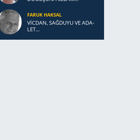
DURDUK..
FARUK HAKSAL
VİCDAN, SAĞ­DU­YU VE ADA­
LET…