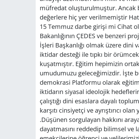
müfredat oluşturulmuştur. Ancak bu 
değerlere hiç yer verilmemiştir Ha
15 Temmuz darbe girişi mi Cihat ola
Bakanlığının ÇEDES ve benzeri proj
İşleri Başkanlığı olmak üzere dini
iktidar desteği ile tıpkı bir örümce
kuşatmıştır. Eğitim hepimizin orta
umudumuzu geleceğimizdir. İşte b
demokrasi Platformu olarak eğitim
iktidarın siyasal ideolojik hedefl
çalıştığı dini esaslara dayalı toplu
karşıtı cinsiyetçi ve ayrıştırıcı ol
.Düşünen sorgulayan hakkını arayan
dayatmasını reddedip bilimsel ve la
emekçilerine öğrenci ve velilerimizi 