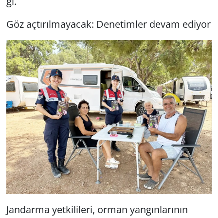
ğı.
Göz aç­tı­rıl­ma­ya­cak: De­ne­tim­ler devam edi­yor
Jan­dar­ma yet­ki­li­le­ri, orman yan­gın­la­rı­nın