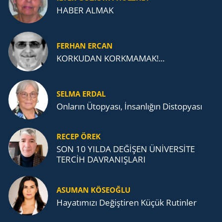
HABER ALMAK
FERHAN ERCAN
KORKUDAN KORKMAMAK!...
SELMA ERDAL
Onların Ütopyası, İnsanlığın Distopyası
RECEP ÖREK
SON 10 YILDA DEĞİŞEN ÜNİVERSİTE
TERCİH DAVRANIŞLARI
ASUMAN KÖSEOĞLU
Ha­ya­tı­mı­zı De­ğiş­ti­ren Küçük Ru­tin­ler