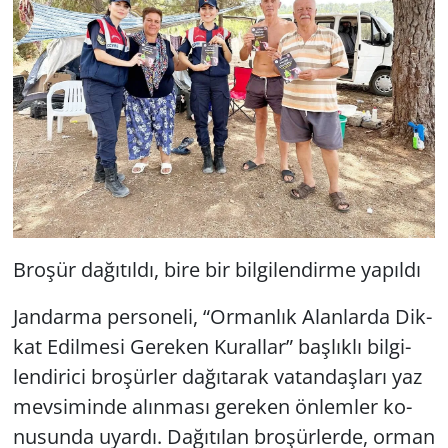
Bro­şür da­ğı­tıl­dı, bire bir bil­gi­len­dir­me ya­pıl­dı
Jan­dar­ma per­so­ne­li, “Or­man­lık Alan­lar­da Dik­
kat Edil­me­si Ge­re­ken Ku­ral­lar” baş­lık­lı bil­gi­
len­di­ri­ci bro­şür­ler da­ğı­ta­rak va­tan­daş­la­rı yaz
mev­si­min­de alın­ma­sı ge­re­ken ön­lem­ler ko­
nu­sun­da uyar­dı. Da­ğı­tı­lan bro­şür­ler­de, orman