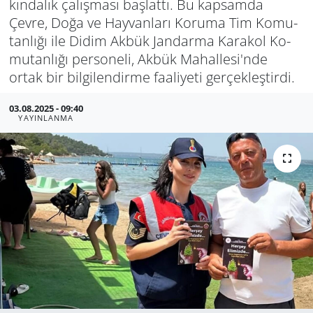
kın­da­lık ça­lış­ma­sı baş­lat­tı. Bu kap­sam­da
Çevre, Doğa ve Hay­van­la­rı Ko­ru­ma Tim Ko­mu­
GÜNDEM
tan­lı­ğı ile Didim Akbük Jan­dar­ma Ka­ra­kol Ko­
mu­tan­lı­ğı per­so­ne­li, Akbük Ma­hal­le­si'nde
HABERDE İNSAN
ortak bir bil­gi­len­dir­me fa­ali­ye­ti ger­çek­leş­tir­di.
KÜLTÜR SANAT
03.08.2025 - 09:40
YAYINLANMA
MAGAZİN
POLİTİKA
RESMİ İLANLAR
SAĞLIK
SİYASET
SPOR