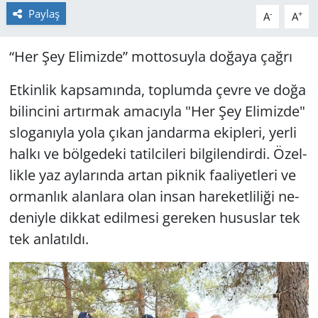
Paylaş
-
+
A
A
Yerel
“Her Şey Eli­miz­de” mot­to­suy­la do­ğa­ya çağrı
Et­kin­lik kap­sa­mın­da, top­lum­da çevre ve doğa
bi­lin­ci­ni ar­tır­mak ama­cıy­la "Her Şey Eli­miz­de"
slo­ga­nıy­la yola çıkan jan­dar­ma ekip­le­ri, yerli
halkı ve böl­ge­de­ki ta­til­ci­le­ri bil­gi­len­dir­di. Özel­
lik­le yaz ay­la­rın­da artan pik­nik fa­ali­yet­le­ri ve
or­man­lık alan­la­ra olan insan ha­re­ket­li­li­ği ne­
de­niy­le dik­kat edil­me­si ge­re­ken hu­sus­lar tek
tek an­la­tıl­dı.