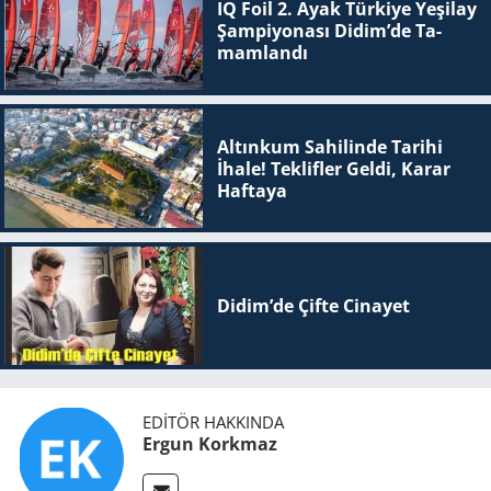
IQ Foil 2. Ayak Tür­ki­ye Ye­şi­lay
Şam­pi­yo­na­sı Didim’de Ta­
mam­lan­dı
Altınkum Sahilinde Tarihi
İhale! Teklifler Geldi, Karar
Haftaya
Didim’de Çifte Ci­na­yet
EDITÖR HAKKINDA
Ergun Korkmaz