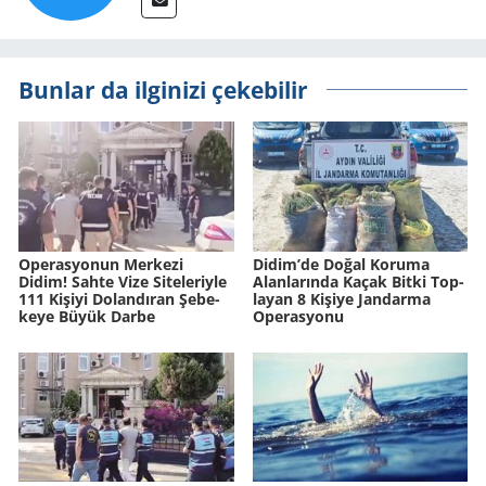
Bunlar da ilginizi çekebilir
Ope­ras­yo­nun Mer­ke­zi
Didim’de Doğal Ko­ru­ma
Didim! Sahte Vize Si­te­le­riy­le
Alan­la­rın­da Kaçak Bitki Top­
111 Ki­şi­yi Do­lan­dı­ran Şe­be­
la­yan 8 Ki­şi­ye Jan­dar­ma
ke­ye Büyük Darbe
Ope­ras­yo­nu