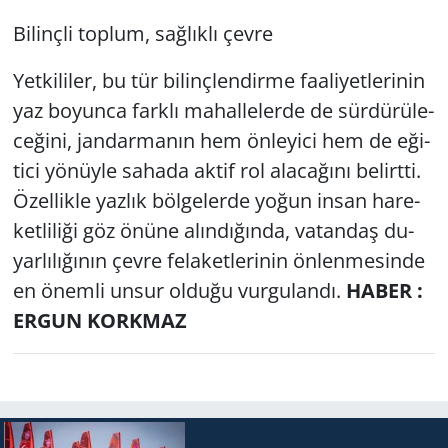
Bi­linç­li top­lum, sağ­lık­lı çevre
Yet­ki­li­ler, bu tür bi­linç­len­dir­me fa­ali­yet­le­ri­nin
yaz bo­yun­ca fark­lı ma­hal­le­ler­de de sür­dü­rü­le­
ce­ği­ni, jan­dar­ma­nın hem ön­le­yi­ci hem de eği­
ti­ci yö­nüy­le sa­ha­da aktif rol ala­ca­ğı­nı be­lirt­ti.
Özel­lik­le yaz­lık böl­ge­ler­de yoğun insan ha­re­
ket­li­li­ği göz önüne alın­dı­ğın­da, va­tan­daş du­
yar­lı­lı­ğı­nın çevre fe­la­ket­le­ri­nin ön­len­me­sin­de
en önem­li unsur ol­du­ğu vur­gu­lan­dı.
HABER :
ERGUN KORKMAZ