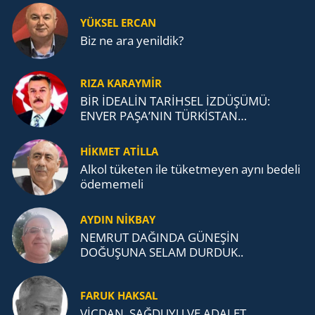
YÜKSEL ERCAN
Biz ne ara yenildik?
RIZA KARAYMIR
BİR İDEALİN TARİHSEL İZDÜŞÜMÜ:
ENVER PAŞA’NIN TÜRKİSTAN
MÜCADELESİ VE TÜRK DEVLETLERİ
TEŞKİLATI’NA UZANAN MİRASI
HİKMET ATİLLA
Alkol tü­ke­ten ile tü­ket­me­yen aynı be­de­li
öde­me­me­li
AYDIN NİKBAY
NEMRUT DAĞINDA GÜNEŞİN
DOĞUŞUNA SELAM DURDUK..
FARUK HAKSAL
VİCDAN, SAĞ­DU­YU VE ADA­LET…