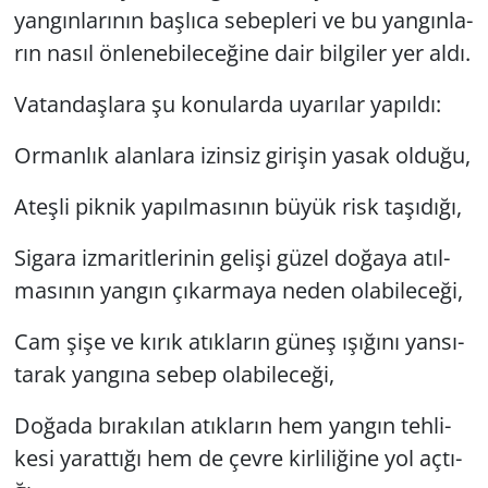
yan­gın­la­rı­nın baş­lı­ca se­bep­le­ri ve bu yan­gın­la­
rın nasıl ön­le­ne­bi­le­ce­ği­ne dair bil­gi­ler yer aldı.
Va­tan­daş­la­ra şu ko­nu­lar­da uya­rı­lar ya­pıl­dı:
Or­man­lık alan­la­ra izin­siz gi­ri­şin yasak ol­du­ğu,
Ateş­li pik­nik ya­pıl­ma­sı­nın büyük risk ta­şı­dı­ğı,
Si­ga­ra iz­ma­rit­le­ri­nin ge­li­şi güzel do­ğa­ya atıl­
ma­sı­nın yan­gın çı­kar­ma­ya neden ola­bi­le­ce­ği,
Cam şişe ve kırık atık­la­rın güneş ışı­ğı­nı yan­sı­
ta­rak yan­gı­na sebep ola­bi­le­ce­ği,
Do­ğa­da bı­ra­kı­lan atık­la­rın hem yan­gın teh­li­
ke­si ya­rat­tı­ğı hem de çevre kir­li­li­ği­ne yol aç­tı­