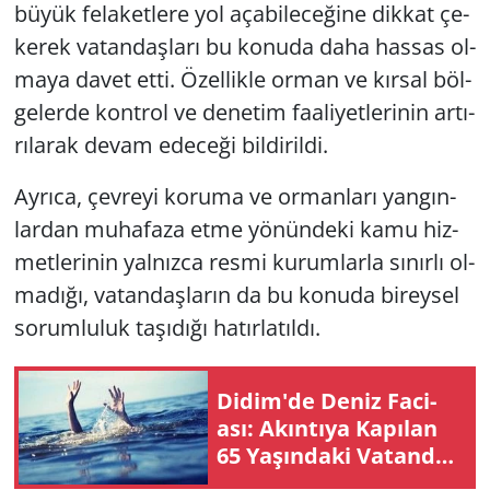
büyük fe­la­ket­le­re yol aça­bi­le­ce­ği­ne dik­kat çe­
ke­rek va­tan­daş­la­rı bu ko­nu­da daha has­sas ol­
ma­ya davet etti. Özel­lik­le orman ve kır­sal böl­
ge­ler­de kont­rol ve de­ne­tim fa­ali­yet­le­ri­nin ar­tı­
rı­la­rak devam ede­ce­ği bil­di­ril­di.
Ay­rı­ca, çev­re­yi ko­ru­ma ve or­man­la­rı yan­gın­
lar­dan mu­ha­fa­za etme yö­nün­de­ki kamu hiz­
met­le­ri­nin yal­nız­ca resmi ku­rum­lar­la sı­nır­lı ol­
ma­dı­ğı, va­tan­daş­la­rın da bu ko­nu­da bi­rey­sel
so­rum­lu­luk ta­şı­dı­ğı ha­tır­la­tıl­dı.
Didim'de Deniz Fa­ci­
ası: Akın­tı­ya Ka­pı­lan
65 Ya­şın­da­ki Va­tan­daş
Ha­ya­tı­nı Kay­bet­ti