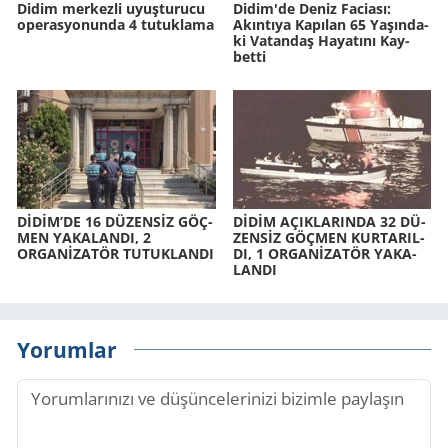
Didim merkezli uyuşturucu
Didim'de Deniz Fa­ci­ası:
operasyonunda 4 tutuklama
Akın­tı­ya Ka­pı­lan 65 Ya­şın­da­
ki Va­tan­daş Ha­ya­tı­nı Kay­
bet­ti
DİDİM’DE 16 DÜ­ZENSİZ GÖÇ­
DİDİM AÇIK­LA­RIN­DA 32 DÜ­
MEN YA­KA­LAN­DI, 2
ZENSİZ GÖÇ­MEN KUR­TA­RIL­
ORGANİZATÖR TU­TUK­LAN­DI
DI, 1 ORGANİZATÖR YA­KA­
LAN­DI
Yorumlar