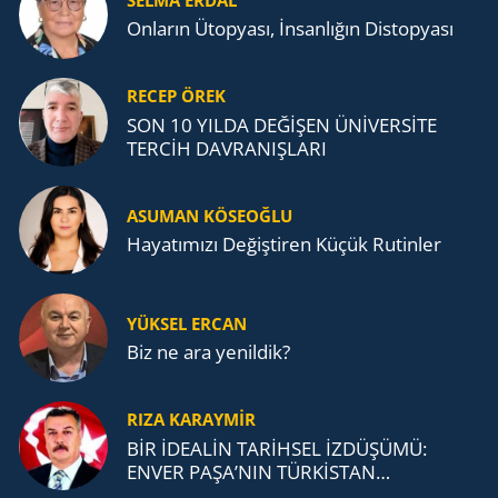
Onların Ütopyası, İnsanlığın Distopyası
RECEP ÖREK
SON 10 YILDA DEĞİŞEN ÜNİVERSİTE
TERCİH DAVRANIŞLARI
ASUMAN KÖSEOĞLU
Ha­ya­tı­mı­zı De­ğiş­ti­ren Küçük Ru­tin­ler
YÜKSEL ERCAN
Biz ne ara yenildik?
RIZA KARAYMIR
BİR İDEALİN TARİHSEL İZDÜŞÜMÜ:
ENVER PAŞA’NIN TÜRKİSTAN
MÜCADELESİ VE TÜRK DEVLETLERİ