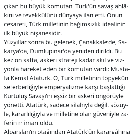
çıkan bu büyük ko­mu­tan, Türk'ün savaş ah­lâ­
Yerel
kı­nı ve te­vek­kü­lü­nü dün­ya­ya ilan etti. Onun
ce­sa­re­ti, Türk mil­le­ti­nin ba­ğım­sız­lık ide­ali­nin
ilk büyük ni­şa­ne­si­dir.
Yüz­yıl­lar sonra bu ge­le­nek, Ça­nak­ka­le’de, Sa­
kar­ya’da, Dum­lu­pı­nar’da ye­ni­den di­ril­di. Bu
kez ön safta, as­ke­ri st­ra­te­ji kadar akıl ve viz­
yon­la ha­re­ket eden bir ko­mu­tan vardı: Mus­ta­
fa Kemal Ata­türk. O, Türk mil­le­ti­nin top­ye­kûn
se­fer­ber­li­ğiy­le em­per­ya­liz­me karşı baş­lat­tı­ğı
Kur­tu­luş Sa­va­şı’nı eşsiz bir as­ke­ri ön­gö­rüy­le
yö­net­ti. Ata­türk, sa­de­ce si­la­hıy­la değil, sö­züy­
le, ka­rar­lı­lı­ğıy­la ve mil­le­ti­ne olan gü­ve­niy­le za­
fe­rin mi­ma­rı oldu.
Al­pars­lan’ın ota­ğın­dan Ata­türk’ün ka­rar­gâ­hı­na