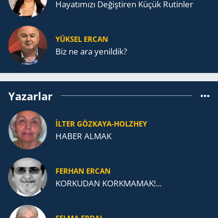
Ha­ya­tı­mı­zı De­ğiş­ti­ren Küçük Ru­tin­ler
YÜKSEL ERCAN
Biz ne ara yenildik?
Yazarlar
İLTER GÖZKAYA-HOLZHEY
HABER ALMAK
FERHAN ERCAN
KORKUDAN KORKMAMAK!...
SELMA ERDAL