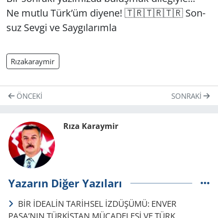
Ne mutlu Türk’üm di­ye­ne! 🇹🇷🇹🇷🇹🇷 Son­
suz Sevgi ve Say­gı­la­rım­la
Rızakaraymir
ÖNCEKI
SONRAKI
Rıza Karaymir
Yazarın Diğer Yazıları
BİR İDEALİN TARİHSEL İZDÜŞÜMÜ: ENVER
PAŞA’NIN TÜRKİSTAN MÜCADELESİ VE TÜRK