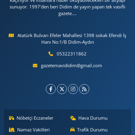
kaçınıyor ve insanlara haber okuyabilecekleri bir altyapı
sunuyor. 1997'den beri Didim de yayın yapan tek vasıflı
gazete....
Atatürk Bulvarı Efeler Mahallesi 1398 sokak Efendi İş
Hanı No:1/B Didim-Aydın
05322311862
gazetemavididim@gmail.com
Nöbetçi Eczaneler
Hava Durumu
Namaz Vakitleri
Trafik Durumu