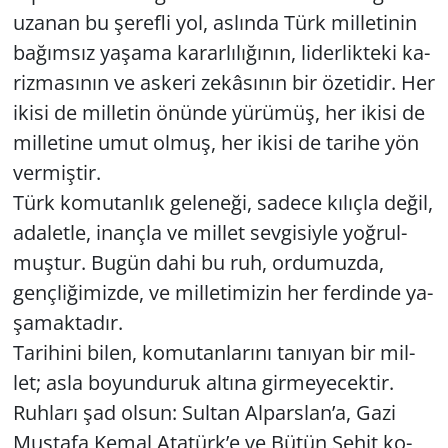
uza­nan bu şe­ref­li yol, as­lın­da Türk mil­le­ti­nin
ba­ğım­sız ya­şa­ma ka­rar­lı­lı­ğı­nın, li­der­lik­te­ki ka­
riz­ma­sı­nın ve as­ke­ri ze­kâ­sı­nın bir öze­ti­dir. Her
ikisi de mil­le­tin önün­de yü­rü­müş, her ikisi de
mil­le­ti­ne umut olmuş, her ikisi de ta­ri­he yön
ver­miş­tir.
Türk ko­mu­tan­lık ge­le­ne­ği, sa­de­ce kı­lıç­la değil,
ada­let­le, inanç­la ve mil­let sev­gi­siy­le yoğ­rul­
muş­tur. Bugün dahi bu ruh, or­du­muz­da,
genç­li­ği­miz­de, ve mil­le­ti­mi­zin her fer­din­de ya­
şa­mak­ta­dır.
Ta­ri­hi­ni bilen, ko­mu­tan­la­rı­nı ta­nı­yan bir mil­
let; asla bo­yun­du­ruk al­tı­na gir­me­ye­cek­tir.
Ruh­la­rı şad olsun: Sul­tan Al­pars­lan’a, Gazi
Mus­ta­fa Kemal Ata­türk’e ve Bütün Şehit ko­