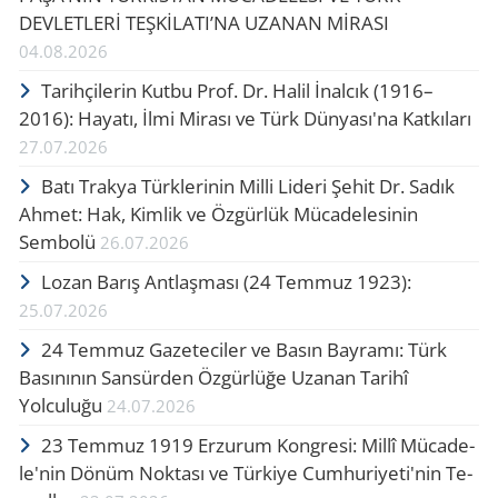
DEVLETLERİ TEŞKİLATI’NA UZANAN MİRASI
04.08.2026
Tarihçilerin Kutbu Prof. Dr. Halil İnalcık (1916–
2016): Hayatı, İlmi Mirası ve Türk Dünyası'na Katkıları
27.07.2026
Batı Trakya Türklerinin Milli Lideri Şehit Dr. Sadık
Ahmet: Hak, Kimlik ve Özgürlük Mücadelesinin
Sembolü
26.07.2026
Lozan Barış Ant­laş­ma­sı (24 Tem­muz 1923):
25.07.2026
24 Temmuz Gazeteciler ve Basın Bayramı: Türk
Basınının Sansürden Özgürlüğe Uzanan Tarihî
Yolculuğu
24.07.2026
23 Tem­muz 1919 Er­zu­rum Kong­re­si: Millî Mü­ca­de­
le'nin Dönüm Nok­ta­sı ve Tür­ki­ye Cum­hu­ri­ye­ti'nin Te­