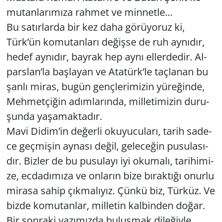
mu­tan­la­rı­mı­za rah­met ve min­net­le...
Bu sa­tır­lar­da bir kez daha gö­rü­yo­ruz ki,
Türk’ün ko­mu­tan­la­rı de­ğiş­se de ruh ay­nı­dır,
hedef ay­nı­dır, bay­rak hep aynı el­ler­de­dir. Al­
pars­lan’la baş­la­yan ve Ata­türk’le taç­la­nan bu
şanlı miras, bugün genç­le­ri­mi­zin yü­re­ğin­de,
Meh­met­çi­ğin adım­la­rın­da, mil­le­ti­mi­zin du­ru­
şun­da ya­şa­mak­ta­dır.
Mavi Didim’in de­ğer­li oku­yu­cu­la­rı, tarih sa­de­
ce geç­mi­şin ay­na­sı değil, ge­le­ce­ğin pu­su­la­sı­
dır. Biz­ler de bu pu­su­la­yı iyi oku­ma­lı, ta­ri­hi­mi­
ze, ec­da­dı­mı­za ve on­la­rın bize bı­rak­tı­ğı onur­lu
mi­ra­sa sahip çık­ma­lı­yız. Çünkü biz, Tür­küz. Ve
bizde ko­mu­tan­lar, mil­le­tin kal­bin­den doğar.
Bir son­ra­ki ya­zı­mız­da bu­luş­mak di­le­ğiy­le...