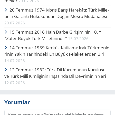
mel­le­r
23.07.2026
20 Tem­muz 1974 Kıb­rıs Barış Ha­re­kâ­tı: Türk Mil­le­
ti­nin Ga­ran­ti Hu­ku­kun­dan Doğan Meşru Mü­da­ha­le­si
20.07.2026
15 Tem­muz 2016 Hain Darbe Gi­ri­şi­mi­nin 10. Yılı:
"Zafer Büyük Türk Mil­le­ti­nin­dir"
15.07.2026
14 Tem­muz 1959 Ker­kük Kat­li­amı: Irak Türk­men­le­
ri­nin Yakın Ta­ri­hin­de­ki En Büyük Fe­la­ket­ler­den Biri
14.07.2026
12 Tem­muz 1932: Türk Dil Ku­ru­mu­nun Ku­ru­lu­şu
ve Türk Millî Kim­li­ği­nin İnşa­sın­da Dil Dev­ri­mi­nin Yeri
12.07.2026
Yorumlar