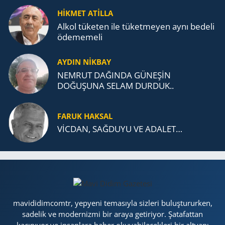
TEŞKİLATI’NA UZANAN MİRASI
HİKMET ATİLLA
Alkol tü­ke­ten ile tü­ket­me­yen aynı be­de­li
öde­me­me­li
AYDIN NİKBAY
NEMRUT DAĞINDA GÜNEŞİN
DOĞUŞUNA SELAM DURDUK..
FARUK HAKSAL
VİCDAN, SAĞ­DU­YU VE ADA­LET…
mavididimcomtr, yepyeni temasıyla sizleri buluştururken,
sadelik ve modernizmi bir araya getiriyor. Şatafattan