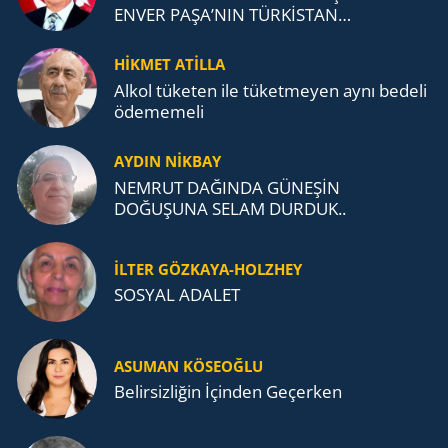
ENVER PAŞA’NIN TÜRKİSTAN
MÜCADELESİ VE TÜRK DEVLETLERİ
TEŞKİLATI’NA UZANAN MİRASI
HİKMET ATİLLA
Alkol tü­ke­ten ile tü­ket­me­yen aynı be­de­li
öde­me­me­li
AYDIN NİKBAY
NEMRUT DAĞINDA GÜNEŞİN
DOĞUŞUNA SELAM DURDUK..
İLTER GÖZKAYA-HOLZHEY
SOSYAL ADALET
ASUMAN KÖSEOĞLU
Belirsizliğin İçinden Geçerken