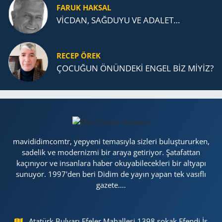
FARUK HAKSAL
VİCDAN, SAĞ­DU­YU VE ADA­LET…
RECEP ÖREK
ÇOCUĞUN ÖNÜNDEKİ ENGEL BİZ MİYİZ?
mavididimcomtr, yepyeni temasıyla sizleri buluştururken,
sadelik ve modernizmi bir araya getiriyor. Şatafattan
kaçınıyor ve insanlara haber okuyabilecekleri bir altyapı
sunuyor. 1997'den beri Didim de yayın yapan tek vasıflı
gazete....
Atatürk Bulvarı Efeler Mahallesi 1398 sokak Efendi İş