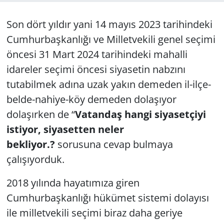
GÜNDEM
Son dört yıldır yani 14 mayıs 2023 tarihindeki
Cumhurbaşkanlığı ve Milletvekili genel seçimi
HABERDE İNSAN
öncesi 31 Mart 2024 tarihindeki mahalli
idareler seçimi öncesi siyasetin nabzını
KÜLTÜR SANAT
tutabilmek adına uzak yakın demeden il-ilçe-
MAGAZİN
belde-nahiye-köy demeden dolaşıyor
dolaşırken de “
Vatandaş hangi siyasetçiyi
POLİTİKA
istiyor, siyasetten neler
bekliyor.?
sorusuna cevap bulmaya
RESMİ İLANLAR
çalışıyorduk.
SAĞLIK
2018 yılında hayatımıza giren
SİYASET
Cumhurbaşkanlığı hükümet sistemi dolayısı
ile milletvekili seçimi biraz daha geriye
SPOR