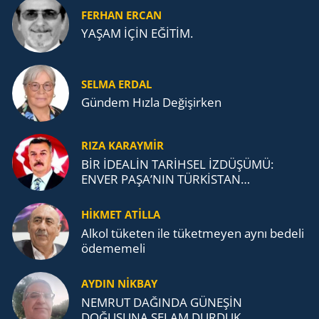
FERHAN ERCAN
YAŞAM İÇİN EĞİTİM.
SELMA ERDAL
Gündem Hızla Değişirken
RIZA KARAYMIR
BİR İDEALİN TARİHSEL İZDÜŞÜMÜ:
ENVER PAŞA’NIN TÜRKİSTAN
MÜCADELESİ VE TÜRK DEVLETLERİ
TEŞKİLATI’NA UZANAN MİRASI
HİKMET ATİLLA
Alkol tü­ke­ten ile tü­ket­me­yen aynı be­de­li
öde­me­me­li
AYDIN NİKBAY
NEMRUT DAĞINDA GÜNEŞİN
DOĞUŞUNA SELAM DURDUK..