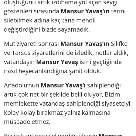
oluştuğunu artık izdihama yol açan sevgi
gösterileri sırasında
Mansur Yavaş’ın
terini
silebilmek adına kaç tane mendil
değiştirdiğini bizde sayamadık.
Mut ziyareti sonrası
Mansur Yavaş’ın
Silifke
ve Tarsus ziyaretlerini de izledik, notlar aldık,
vatandaşın
Mansur Yavaş
ismi geçtiğinde
nasıl heyecanlandığına şahit olduk.
Anadolu’nun
Mansur Yavaş’ı
sahiplendiği
artık çok net bir şekilde belli oluyor, Bizim
memlekette vatandaş sahiplendiği siyasetçiyi
kolay kolay bırakmaz yalnız kalmasına
müsaade etmez.
Biz imkanlarımız el verdiği ölçüde
Mansur