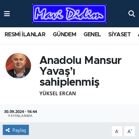
ANTİK YERLER
Nöbetçi Eczaneler
RESMİ İLANLAR
GÜNDEM
GENEL
SİYASET
ASAYİŞ
Hava Durumu
AYDIN
Namaz Vakitleri
Anadolu Mansur
Yavaş’ı
BİLİM VE TEKNOLOJİ
Trafik Durumu
sahiplenmiş
ÇEVRE
Süper Lig Puan Durumu ve Fikstür
YÜKSEL ERCAN
EĞİTİM
Tüm Manşetler
30.09.2024 - 16:44
YAYINLANMA
EKONOMİ
Son Dakika Haberleri
Paylaş
-
+
A
A
GENEL
Haber Arşivi