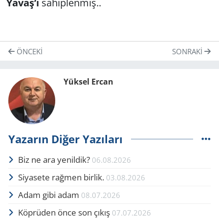
Yavaş’ı
sahiplenmiş..
ÖNCEKI
SONRAKI
Yüksel Ercan
Yazarın Diğer Yazıları
Biz ne ara yenildik?
06.08.2026
Siyasete rağmen birlik.
03.08.2026
Adam gibi adam
08.07.2026
Köprüden önce son çıkış
07.07.2026