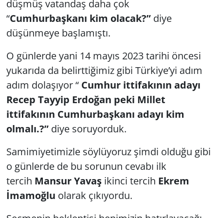
düşmüş vatandaş daha çok
“
Cumhurbaşkanı kim olacak?”
diye
Yerel
düşünmeye başlamıştı.
O günlerde yani 14 mayıs 2023 tarihi öncesi
yukarıda da belirttiğimiz gibi Türkiye’yi adım
adım dolaşıyor “
Cumhur ittifakının adayı
Recep Tayyip Erdoğan peki Millet
ittifakının Cumhurbaşkanı adayı kim
olmalı.?”
diye soruyorduk.
Samimiyetimizle söylüyoruz şimdi olduğu gibi
o günlerde de bu sorunun cevabı ilk
tercih
Mansur Yavaş
ikinci tercih
Ekrem
İmamoğlu
olarak çıkıyordu.