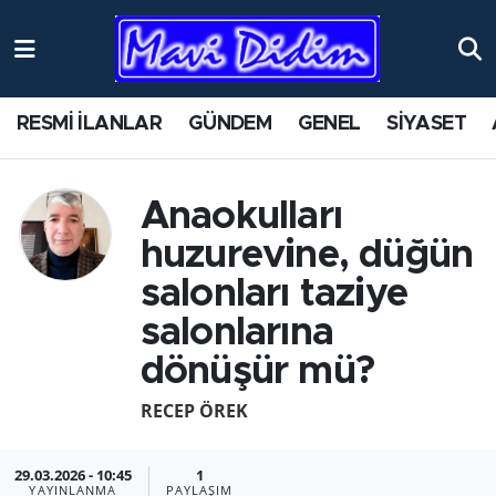
ANTİK YERLER
Nöbetçi Eczaneler
RESMİ İLANLAR
GÜNDEM
GENEL
SİYASET
ASAYİŞ
Hava Durumu
AYDIN
Namaz Vakitleri
Anaokulları
huzurevine, düğün
BİLİM VE TEKNOLOJİ
Trafik Durumu
salonları taziye
ÇEVRE
Süper Lig Puan Durumu ve Fikstür
salonlarına
dönüşür mü?
EĞİTİM
Tüm Manşetler
RECEP ÖREK
EKONOMİ
Son Dakika Haberleri
29.03.2026 - 10:45
1
GENEL
Haber Arşivi
YAYINLANMA
PAYLAŞIM