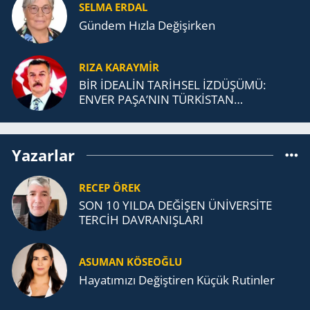
SELMA ERDAL
Gündem Hızla Değişirken
RIZA KARAYMIR
BİR İDEALİN TARİHSEL İZDÜŞÜMÜ:
ENVER PAŞA’NIN TÜRKİSTAN
MÜCADELESİ VE TÜRK DEVLETLERİ
TEŞKİLATI’NA UZANAN MİRASI
Yazarlar
RECEP ÖREK
SON 10 YILDA DEĞİŞEN ÜNİVERSİTE
TERCİH DAVRANIŞLARI
ASUMAN KÖSEOĞLU
Ha­ya­tı­mı­zı De­ğiş­ti­ren Küçük Ru­tin­ler