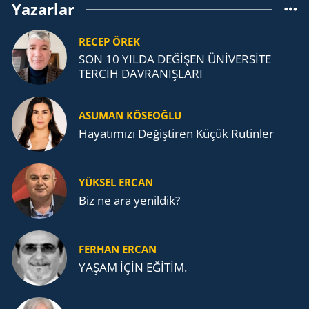
Yazarlar
RECEP ÖREK
SON 10 YILDA DEĞİŞEN ÜNİVERSİTE
TERCİH DAVRANIŞLARI
ASUMAN KÖSEOĞLU
Ha­ya­tı­mı­zı De­ğiş­ti­ren Küçük Ru­tin­ler
YÜKSEL ERCAN
Biz ne ara yenildik?
FERHAN ERCAN
YAŞAM İÇİN EĞİTİM.