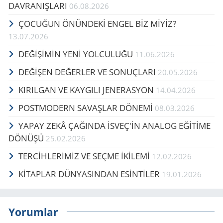
DAVRANIŞLARI
06.08.2026
ÇOCUĞUN ÖNÜNDEKİ ENGEL BİZ MİYİZ?
13.07.2026
DEĞİŞİMİN YENİ YOLCULUĞU
11.06.2026
DEĞİŞEN DEĞERLER VE SONUÇLARI
20.05.2026
KIRILGAN VE KAYGILI JENERASYON
14.04.2026
POSTMODERN SAVAŞLAR DÖNEMİ
08.03.2026
YAPAY ZEKÂ ÇAĞINDA İSVEÇ'İN ANALOG EĞİTİME
DÖNÜŞÜ
25.02.2026
TERCİHLERİMİZ VE SEÇME İKİLEMİ
12.02.2026
KİTAPLAR DÜNYASINDAN ESİNTİLER
19.01.2026
Yorumlar