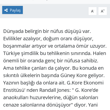
GÜNDEM
Paylaş
-
+
A
A
HABERDE İNSAN
Dünyada belirgin bir nüfus düşüşü var.
KÜLTÜR SANAT
Evlilikler azalıyor, doğum oranı düşüyor,
boşanmalar artıyor ve ortalama ömür uzuyor.
MAGAZİN
Türkiye şimdilik bu tehlikenin sınırında. Halen
POLİTİKA
önemli bir oranda genç bir nüfusa sahibiz.
Ama tehlike çanları da çalıyor. Bu konuda en
RESMİ İLANLAR
sıkıntılı ülkelerin başında Güney Kore geliyor.
Yazının başlığı da onlara ait. G.Kore Ekonomi
SAĞLIK
Enstitüsü' nden Randall Jones: " G. Kore’de
SİYASET
anaokulları huzurevlerine, düğün salonları
cenaze salonlarına dönüşüyor" diyor. Yani
SPOR