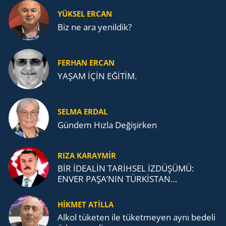
YÜKSEL ERCAN
Biz ne ara yenildik?
FERHAN ERCAN
YAŞAM İÇİN EĞİTİM.
SELMA ERDAL
Gündem Hızla Değişirken
RIZA KARAYMIR
BİR İDEALİN TARİHSEL İZDÜŞÜMÜ:
ENVER PAŞA’NIN TÜRKİSTAN
MÜCADELESİ VE TÜRK DEVLETLERİ
TEŞKİLATI’NA UZANAN MİRASI
HİKMET ATİLLA
Alkol tü­ke­ten ile tü­ket­me­yen aynı be­de­li