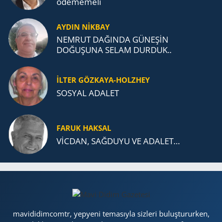
öde­me­me­li
AYDIN NİKBAY
NEMRUT DAĞINDA GÜNEŞİN
DOĞUŞUNA SELAM DURDUK..
İLTER GÖZKAYA-HOLZHEY
SOSYAL ADALET
FARUK HAKSAL
VİCDAN, SAĞ­DU­YU VE ADA­LET…
mavididimcomtr, yepyeni temasıyla sizleri buluştururken,