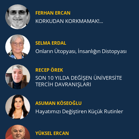
FERHAN ERCAN
KORKUDAN KORKMAMAK!...
SELMA ERDAL
Onların Ütopyası, İnsanlığın Distopyası
RECEP ÖREK
SON 10 YILDA DEĞİŞEN ÜNİVERSİTE
TERCİH DAVRANIŞLARI
ASUMAN KÖSEOĞLU
Ha­ya­tı­mı­zı De­ğiş­ti­ren Küçük Ru­tin­ler
YÜKSEL ERCAN