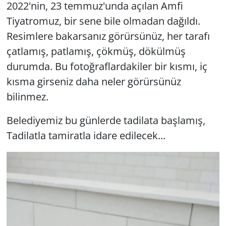
2022'nin, 23 temmuz'unda açılan Amfi
GÜNDEM
Tiyatromuz, bir sene bile olmadan dağıldı.
Resimlere bakarsanız görürsünüz, her tarafı
HABERDE İNSAN
çatlamış, patlamış, çökmüş, dökülmüş
durumda. Bu fotoğraflardakiler bir kısmı, iç
KÜLTÜR SANAT
kısma girseniz daha neler görürsünüz
MAGAZİN
bilinmez.
Belediyemiz bu günlerde tadilata başlamış,
POLİTİKA
Tadilatla tamiratla idare edilecek...
RESMİ İLANLAR
SAĞLIK
SİYASET
SPOR