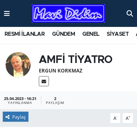
ANTİK YERLER
Nöbetçi Eczaneler
RESMİ İLANLAR
GÜNDEM
GENEL
SİYASET
ASAYİŞ
Hava Durumu
AYDIN
Namaz Vakitleri
AMFİ TİYATRO
BİLİM VE TEKNOLOJİ
Trafik Durumu
ERGUN KORKMAZ
ÇEVRE
Süper Lig Puan Durumu ve Fikstür
25.04.2023 - 16:21
2
EĞİTİM
Tüm Manşetler
YAYINLANMA
PAYLAŞIM
EKONOMİ
Son Dakika Haberleri
Paylaş
-
+
A
A
GENEL
Haber Arşivi