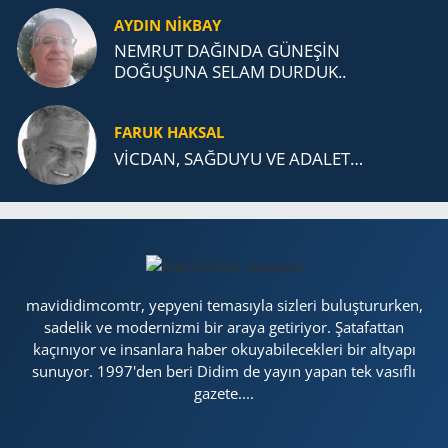
AYDIN NİKBAY
NEMRUT DAĞINDA GÜNEŞİN
DOĞUŞUNA SELAM DURDUK..
FARUK HAKSAL
VİCDAN, SAĞ­DU­YU VE ADA­LET…
mavididimcomtr, yepyeni temasıyla sizleri buluştururken,
sadelik ve modernizmi bir araya getiriyor. Şatafattan
kaçınıyor ve insanlara haber okuyabilecekleri bir altyapı
sunuyor. 1997'den beri Didim de yayın yapan tek vasıflı
gazete....