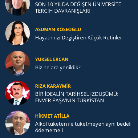
SON 10 YILDA DEĞİŞEN ÜNİVERSİTE
TERCİH DAVRANIŞLARI
ASUMAN KÖSEOĞLU
Ha­ya­tı­mı­zı De­ğiş­ti­ren Küçük Ru­tin­ler
YÜKSEL ERCAN
Biz ne ara yenildik?
RIZA KARAYMIR
BİR İDEALİN TARİHSEL İZDÜŞÜMÜ:
ENVER PAŞA’NIN TÜRKİSTAN
MÜCADELESİ VE TÜRK DEVLETLERİ
TEŞKİLATI’NA UZANAN MİRASI
HİKMET ATİLLA
Alkol tü­ke­ten ile tü­ket­me­yen aynı be­de­li
öde­me­me­li