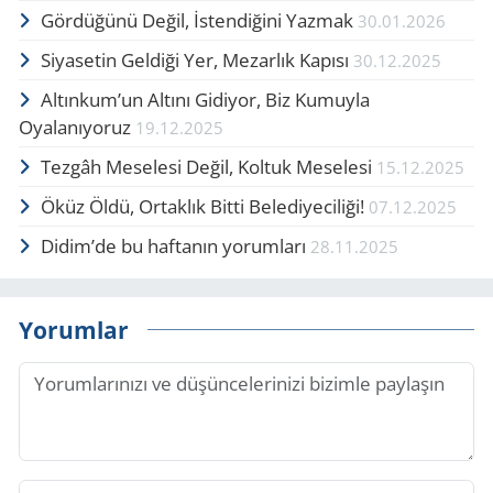
Gör­dü­ğü­nü Değil, İsten­di­ği­ni Yaz­mak
30.01.2026
Siyasetin Geldiği Yer, Mezarlık Kapısı
30.12.2025
Altınkum’un Altını Gidiyor, Biz Kumuyla
Oyalanıyoruz
19.12.2025
Tezgâh Meselesi Değil, Koltuk Meselesi
15.12.2025
Öküz Öldü, Or­tak­lık Bitti Belediyeciliği!
07.12.2025
Didim’de bu haftanın yorumları
28.11.2025
Yorumlar