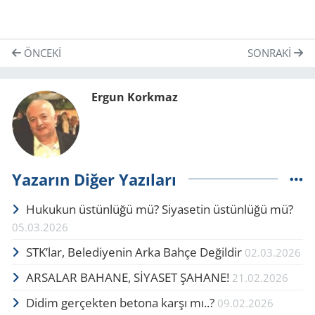
ÖNCEKI
SONRAKI
Ergun Korkmaz
Yazarın Diğer Yazıları
Hukukun üstünlüğü mü? Si­ya­setin üstünlüğü mü?
05.03.2026
STK’lar, Belediyenin Arka Bahçe De­ğil­dir
02.03.2026
AR­SA­LAR BA­HA­NE, SİYASET ŞA­HA­NE!
21.02.2026
Didim ger­çek­ten be­to­na karşı mı..?
09.02.2026