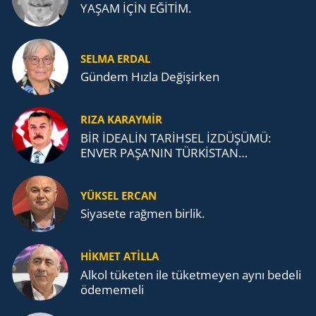
YAŞAM İÇİN EĞİTİM.
SELMA ERDAL
Gündem Hızla Değişirken
RIZA KARAYMIR
BİR İDEALİN TARİHSEL İZDÜŞÜMÜ:
ENVER PAŞA’NIN TÜRKİSTAN
MÜCADELESİ VE TÜRK DEVLETLERİ
TEŞKİLATI’NA UZANAN MİRASI
YÜKSEL ERCAN
Siyasete rağmen birlik.
HİKMET ATİLLA
Alkol tü­ke­ten ile tü­ket­me­yen aynı be­de­li
öde­me­me­li