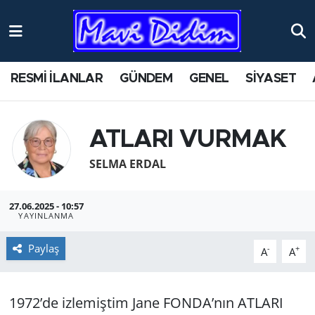
ANTİK YERLER
Nöbetçi Eczaneler
RESMİ İLANLAR
GÜNDEM
GENEL
SİYASET
ASAYİŞ
Hava Durumu
AYDIN
Namaz Vakitleri
ATLARI VURMAK
BİLİM VE TEKNOLOJİ
Trafik Durumu
SELMA ERDAL
ÇEVRE
Süper Lig Puan Durumu ve Fikstür
27.06.2025 - 10:57
YAYINLANMA
EĞİTİM
Tüm Manşetler
Paylaş
-
+
A
A
EKONOMİ
Son Dakika Haberleri
1972’de izlemiştim Jane FONDA’nın ATLARI
GENEL
Haber Arşivi