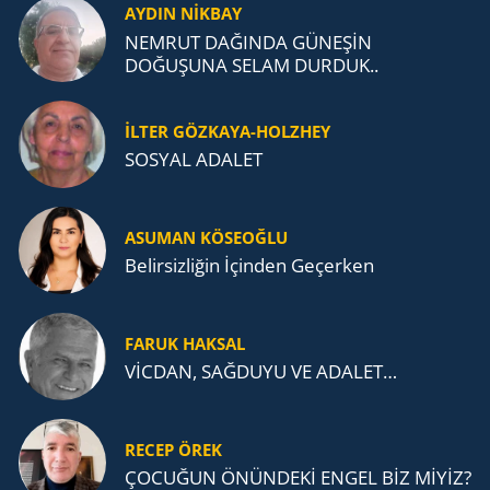
AYDIN NİKBAY
NEMRUT DAĞINDA GÜNEŞİN
DOĞUŞUNA SELAM DURDUK..
İLTER GÖZKAYA-HOLZHEY
SOSYAL ADALET
ASUMAN KÖSEOĞLU
Belirsizliğin İçinden Geçerken
FARUK HAKSAL
VİCDAN, SAĞ­DU­YU VE ADA­LET…
RECEP ÖREK
ÇOCUĞUN ÖNÜNDEKİ ENGEL BİZ MİYİZ?