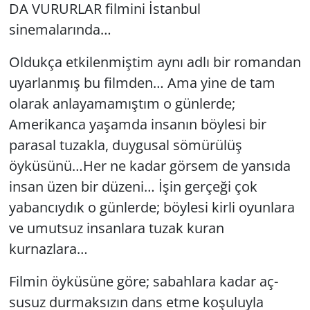
DA VURURLAR filmini İstanbul
GÜNDEM
sinemalarında…
HABERDE İNSAN
Oldukça etkilenmiştim aynı adlı bir romandan
uyarlanmış bu filmden… Ama yine de tam
KÜLTÜR SANAT
olarak anlayamamıştım o günlerde;
Amerikanca yaşamda insanın böylesi bir
MAGAZİN
parasal tuzakla, duygusal sömürülüş
öyküsünü…Her ne kadar görsem de yansıda
POLİTİKA
insan üzen bir düzeni… İşin gerçeği çok
RESMİ İLANLAR
yabancıydık o günlerde; böylesi kirli oyunlara
ve umutsuz insanlara tuzak kuran
SAĞLIK
kurnazlara…
SİYASET
Filmin öyküsüne göre; sabahlara kadar aç-
susuz durmaksızın dans etme koşuluyla
SPOR