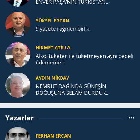
ENVER PAŞA’NIN TÜRKİSTAN
MÜCADELESİ VE TÜRK DEVLETLERİ
TEŞKİLATI’NA UZANAN MİRASI
YÜKSEL ERCAN
Siyasete rağmen birlik.
HİKMET ATİLLA
Alkol tü­ke­ten ile tü­ket­me­yen aynı be­de­li
öde­me­me­li
AYDIN NİKBAY
NEMRUT DAĞINDA GÜNEŞİN
DOĞUŞUNA SELAM DURDUK..
Yazarlar
FERHAN ERCAN