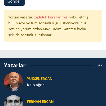
Gönder
Yorum yazarak
topluluk kurallarımızı
kabul etmiş
bulunuyor ve tüm sorumluluğu üstleniyorsunuz.
Yazılan yorumlardan Mavi Didim Gazetesi hiçbir
şekilde sorumlu tutulamaz.
Yazarlar
YÜKSEL ERCAN
Kalp ağrısı
FERHAN ERCAN