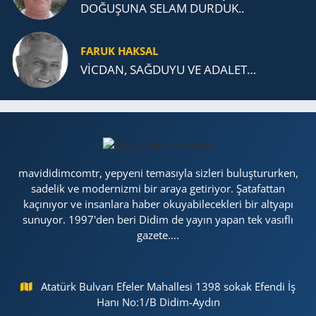
DOĞUŞUNA SELAM DURDUK..
FARUK HAKSAL
VİCDAN, SAĞ­DU­YU VE ADA­LET…
mavididimcomtr, yepyeni temasıyla sizleri buluştururken,
sadelik ve modernizmi bir araya getiriyor. Şatafattan
kaçınıyor ve insanlara haber okuyabilecekleri bir altyapı
sunuyor. 1997'den beri Didim de yayın yapan tek vasıflı
gazete....
Atatürk Bulvarı Efeler Mahallesi 1398 sokak Efendi İş
Hanı No:1/B Didim-Aydın