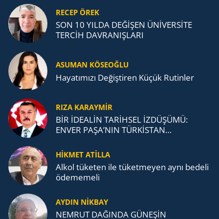
RECEP ÖREK
SON 10 YILDA DEĞİŞEN ÜNİVERSİTE
TERCİH DAVRANIŞLARI
ASUMAN KÖSEOĞLU
Ha­ya­tı­mı­zı De­ğiş­ti­ren Küçük Ru­tin­ler
RIZA KARAYMIR
BİR İDEALİN TARİHSEL İZDÜŞÜMÜ:
ENVER PAŞA’NIN TÜRKİSTAN
MÜCADELESİ VE TÜRK DEVLETLERİ
TEŞKİLATI’NA UZANAN MİRASI
HİKMET ATİLLA
Alkol tü­ke­ten ile tü­ket­me­yen aynı be­de­li
öde­me­me­li
AYDIN NİKBAY
NEMRUT DAĞINDA GÜNEŞİN