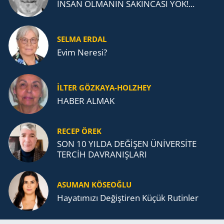
İNSAN OLMANIN SAKINCASI YOK!...
SELMA ERDAL
Evim Neresi?
İLTER GÖZKAYA-HOLZHEY
HABER ALMAK
RECEP ÖREK
SON 10 YILDA DEĞİŞEN ÜNİVERSİTE
TERCİH DAVRANIŞLARI
ASUMAN KÖSEOĞLU
Ha­ya­tı­mı­zı De­ğiş­ti­ren Küçük Ru­tin­ler