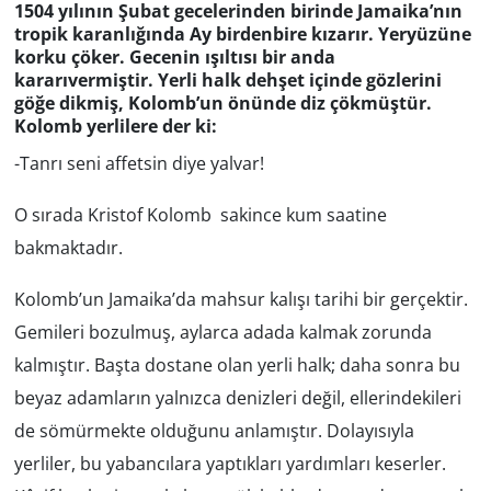
1504 yılının Şubat gecelerinden birinde Jamaika’nın
tropik karanlığında Ay birdenbire kızarır. Yeryüzüne
GÜNDEM
korku çöker. Gecenin ışıltısı bir anda
kararıvermiştir. Yerli halk dehşet içinde gözlerini
HABERDE İNSAN
göğe dikmiş, Kolomb’un önünde diz çökmüştür.
Kolomb yerlilere der ki:
KÜLTÜR SANAT
-Tanrı seni affetsin diye yalvar!
MAGAZİN
O sırada Kristof Kolomb sakince kum saatine
bakmaktadır.
POLİTİKA
Kolomb’un Jamaika’da mahsur kalışı tarihi bir gerçektir.
RESMİ İLANLAR
Gemileri bozulmuş, aylarca adada kalmak zorunda
kalmıştır. Başta dostane olan yerli halk; daha sonra bu
SAĞLIK
beyaz adamların yalnızca denizleri değil, ellerindekileri
SİYASET
de sömürmekte olduğunu anlamıştır. Dolayısıyla
yerliler, bu yabancılara yaptıkları yardımları keserler.
SPOR