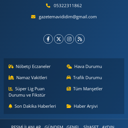
05322311862
gazetemavididim@gmail.com
Nöbetçi Eczaneler
Hava Durumu
Namaz Vakitleri
Trafik Durumu
Süper Lig Puan
Tüm Manşetler
Durumu ve Fikstür
Son Dakika Haberleri
Haber Arşivi
RESMİ İLANLAR
GÜNDEM
GENEL
SİYASET
AYDIN