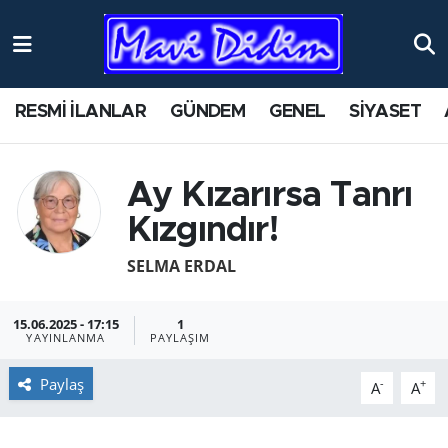
ANTİK YERLER
Nöbetçi Eczaneler
RESMİ İLANLAR
GÜNDEM
GENEL
SİYASET
ASAYİŞ
Hava Durumu
AYDIN
Namaz Vakitleri
Ay Kızarırsa Tanrı
Kızgındır!
BİLİM VE TEKNOLOJİ
Trafik Durumu
SELMA ERDAL
ÇEVRE
Süper Lig Puan Durumu ve Fikstür
15.06.2025 - 17:15
1
EĞİTİM
Tüm Manşetler
YAYINLANMA
PAYLAŞIM
EKONOMİ
Son Dakika Haberleri
Paylaş
-
+
A
A
GENEL
Haber Arşivi