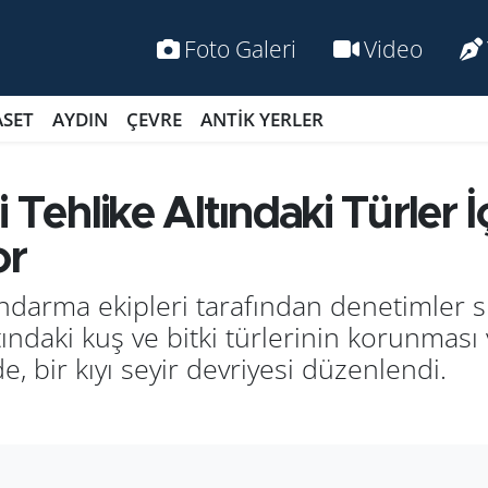
Foto Galeri
Video
ASET
AYDIN
ÇEVRE
ANTİK YERLER
Tehlike Altındaki Türler İç
or
andarma ekipleri tarafından denetimler 
tındaki kuş ve bitki türlerinin korunması
e, bir kıyı seyir devriyesi düzenlendi.