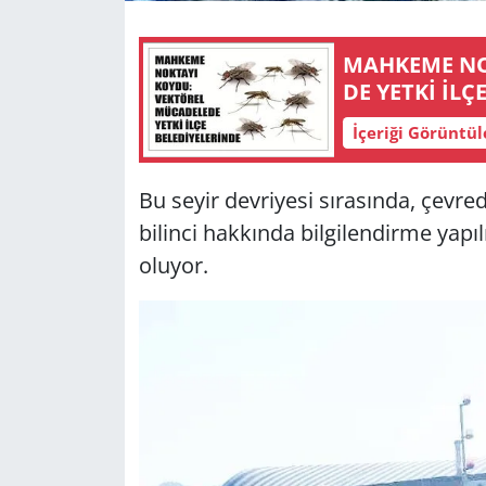
Yerel
MAH­KE­ME NOK­TA­YI KOYDU: VEK­TÖ­REL MÜ­CA­DE­LE­
İçeriği Görüntü
Bu seyir devriyesi sırasında, çev
bilinci hakkında bilgilendirme yapı
oluyor.