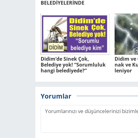
BELEDİYELERİNDE
Didim’de Sinek Çok,
Didim ve Ç
Belediye yok! “Sorumluluk
nak ve Kuv
hangi belediyede?”
le­ni­yor
Yorumlar