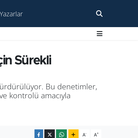
Yazarlar
in Sürekli
sürdürülüyor. Bu denetimler,
 ve kontrolü amacıyla
-
+
A
A