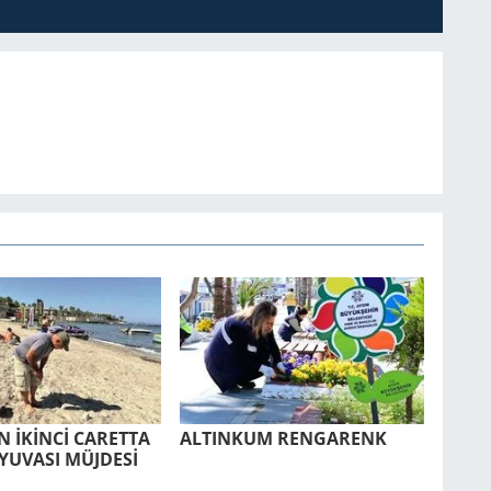
 İKİNCİ CA­RET­TA
AL­TIN­KUM REN­GA­RENK
YU­VA­SI MÜJ­DESİ