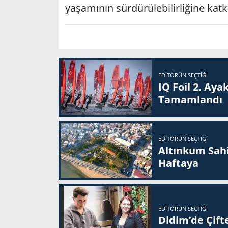
yaşamının sürdürülebilirliğine kat
EDITÖRÜN SEÇTIĞI
IQ Foil 2. Ayak
Ta­mam­lan­dı
EDITÖRÜN SEÇTIĞI
Altınkum Sahil
Haftaya
EDITÖRÜN SEÇTIĞI
Didim’de Çifte