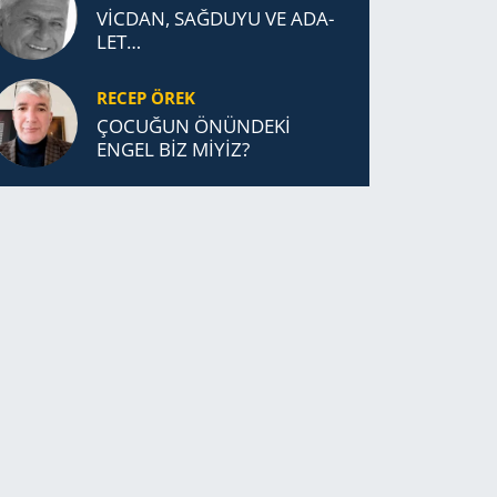
VİCDAN, SAĞ­DU­YU VE ADA­
LET…
RECEP ÖREK
ÇOCUĞUN ÖNÜNDEKİ
ENGEL BİZ MİYİZ?