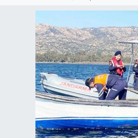
GÜNDEM
HABERDE İNSAN
KÜLTÜR SANAT
MAGAZİN
POLİTİKA
RESMİ İLANLAR
SAĞLIK
SİYASET
SPOR