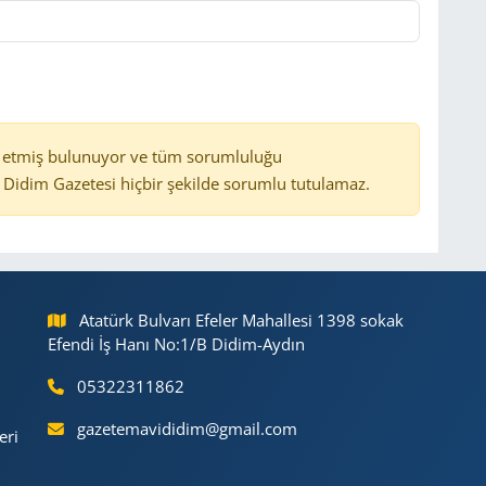
 etmiş bulunuyor ve tüm sorumluluğu
Didim Gazetesi hiçbir şekilde sorumlu tutulamaz.
Atatürk Bulvarı Efeler Mahallesi 1398 sokak
Efendi İş Hanı No:1/B Didim-Aydın
05322311862
gazetemavididim@gmail.com
eri