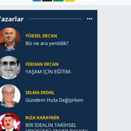
Yazarlar
YÜKSEL ERCAN
Biz ne ara yenildik?
FERHAN ERCAN
YAŞAM İÇİN EĞİTİM.
SELMA ERDAL
Gündem Hızla Değişirken
RIZA KARAYMIR
BİR İDEALİN TARİHSEL