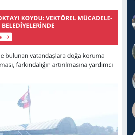
DE YETKİ İLÇE BELEDİYELERİNDE
le
rede bulunan vatandaşlara doğa koruma
lması, farkındalığın artırılmasına yardımcı