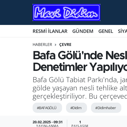
ANTİK YERLER
Nöbetçi Eczaneler
RESMİ İLANLAR
GÜNDEM
GENEL
SİY
ASAYİŞ
Hava Durumu
HABERLER
ÇEVRE
AYDIN
Namaz Vakitleri
Bafa Gölü'nde Nesli 
Denetimler Yapılıy
BİLİM VE TEKNOLOJİ
Trafik Durumu
Bafa Gölü Tabiat Parkı'nda, j
ÇEVRE
Süper Lig Puan Durumu ve Fikstür
gölde yaşayan nesli tehlike al
EĞİTİM
Tüm Manşetler
gerçekleştiriliyor. Bu çerçeved
EKONOMİ
Son Dakika Haberleri
#BAFAGÖLÜ
#Didim
#Didimhaber
GENEL
Haber Arşivi
20.02.2025 - 09:31
1
YAYINLANMA
PAYLAŞIM