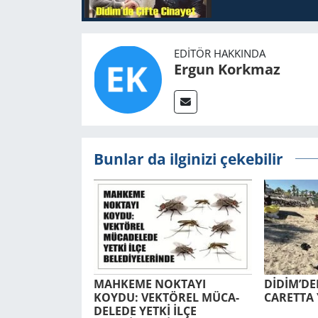
EDITÖR HAKKINDA
Ergun Korkmaz
Bunlar da ilginizi çekebilir
MAH­KE­ME NOK­TA­YI
DİDİM’DEN
KOYDU: VEK­TÖ­REL MÜ­CA­
CA­RET­TA 
DE­LE­DE YETKİ İLÇE