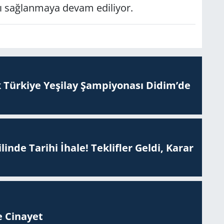
kı sağlanmaya devam ediliyor.
 Tür­ki­ye Ye­şi­lay Şam­pi­yo­na­sı Didim’de
inde Tarihi İhale! Teklifler Geldi, Karar
 Ci­na­yet