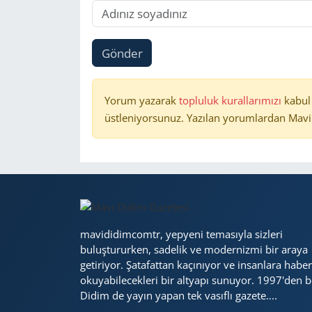
Gönder
Yorum yazarak
topluluk kurallarımızı
kabul
üstleniyorsunuz. Yazılan yorumlardan Mavi 
mavididimcomtr, yepyeni temasıyla sizleri
buluştururken, sadelik ve modernizmi bir araya
getiriyor. Şatafattan kaçınıyor ve insanlara haber
okuyabilecekleri bir altyapı sunuyor. 1997'den b
Didim de yayın yapan tek vasıflı gazete....