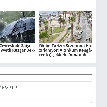
ev­re­sin­de Sa­ğa­
Didim Tu­rizm Se­zo­nu­na Ha­
­vet­li Rüz­gar Bek­
zır­la­nı­yor: Al­tın­kum Ren­gâ­
renk Çi­çek­ler­le Do­na­tıl­dı