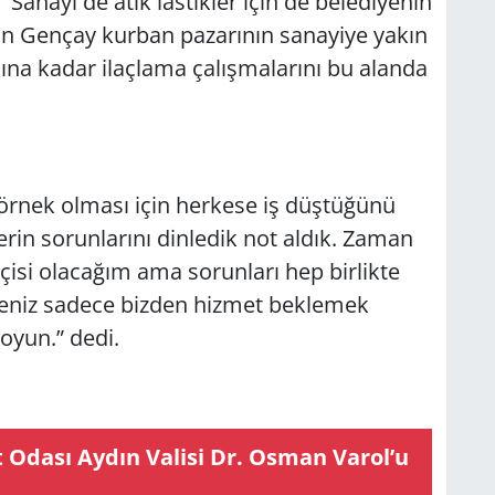
anayi de atık lastikler için de belediyenin
kan Gençay kurban pazarının sanayiye yakın
na kadar ilaçlama çalışmalarını bu alanda
rnek olması için herkese iş düştüğünü
rin sorunlarını dinledik not aldık. Zaman
isi olacağım ama sorunları hep birlikte
neniz sadece bizden hizmet beklemek
koyun.” dedi.
t Odası Aydın Va­li­si Dr. Osman Varol’u