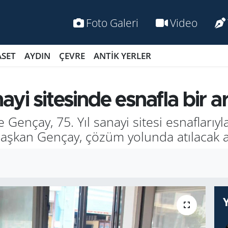
Foto Galeri
Video
ASET
AYDIN
ÇEVRE
ANTİK YERLER
i sitesinde esnafla bir a
ençay, 75. Yıl sanayi sitesi esnaflarıyla 
Başkan Gençay, çözüm yolunda atılacak 