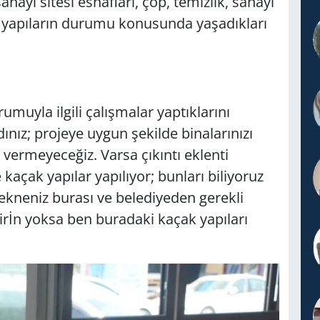
nayi sitesi esnafları, çöp, temizlik, sanayi
ak yapıların durumu konusunda yaşadıkları
muyla ilgili çalışmalar yaptıklarını
dınız; projeye uygun şekilde binalarınızı
vermeyeceğiz. Varsa çıkıntı eklenti
kaçak yapılar yapılıyor; bunları biliyoruz
tekneniz burası ve belediyeden gerekli
etirİn yoksa ben buradaki kaçak yapıları