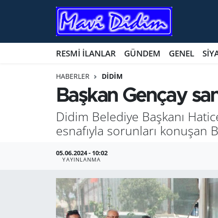
ANTİK YERLER
Nöbetçi Eczaneler
RESMİ İLANLAR
GÜNDEM
GENEL
SİY
ASAYİŞ
Hava Durumu
HABERLER
DİDİM
AYDIN
Namaz Vakitleri
Başkan Gençay sanay
BİLİM VE TEKNOLOJİ
Trafik Durumu
Didim Belediye Başkanı Hatice G
esnafıyla sorunları konuşan 
ÇEVRE
Süper Lig Puan Durumu ve Fikstür
05.06.2024 - 10:02
EĞİTİM
Tüm Manşetler
YAYINLANMA
EKONOMİ
Son Dakika Haberleri
GENEL
Haber Arşivi