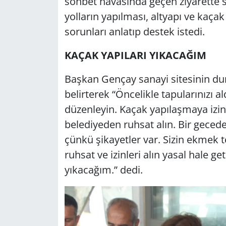
sohbet havasında geçen ziyarette sa
yolların yapılması, altyapı ve kaç
Yerel
sorunları anlatıp destek istedi.
KAÇAK YAPILARI YIKACAĞIM
Başkan Gençay sanayi sitesinin duru
belirterek “Öncelikle tapularınızı al
düzenleyin. Kaçak yapılaşmaya izin 
belediyeden ruhsat alın. Bir gecede 
çünkü şikayetler var. Sizin ekmek 
ruhsat ve izinleri alın yasal hale g
yıkacağım.” dedi.