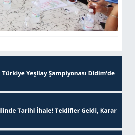
 Tür­ki­ye Ye­şi­lay Şam­pi­yo­na­sı Didim’de
inde Tarihi İhale! Teklifler Geldi, Karar