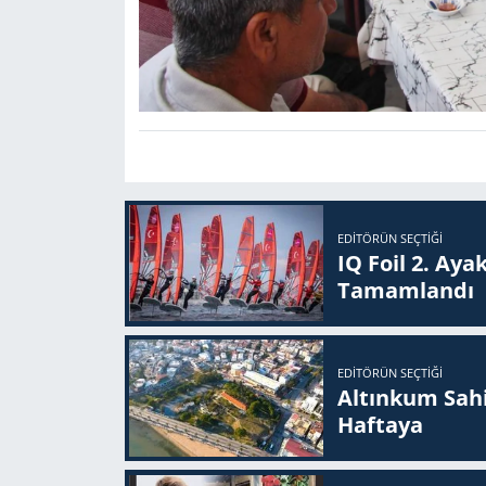
EDITÖRÜN SEÇTIĞI
IQ Foil 2. Ayak
Ta­mam­lan­dı
EDITÖRÜN SEÇTIĞI
Altınkum Sahil
Haftaya