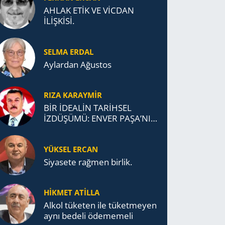
AHLAK ETİK VE VİCDAN
İLİŞKİSİ.
SELMA ERDAL
Aylardan Ağustos
RIZA KARAYMIR
BİR İDEALİN TARİHSEL
İZDÜŞÜMÜ: ENVER PAŞA’NIN
TÜRKİSTAN MÜCADELESİ VE
TÜRK DEVLETLERİ
YÜKSEL ERCAN
TEŞKİLATI’NA UZANAN
MİRASI
Siyasete rağmen birlik.
HİKMET ATİLLA
Alkol tü­ke­ten ile tü­ket­me­yen
aynı be­de­li öde­me­me­li