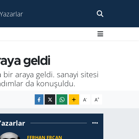
Yazarlar
raya geldi
bir araya geldi. sanayi sitesi
adımlar da konuşuldu.
-
+
A
A
Yazarlar
FERHAN ERCAN