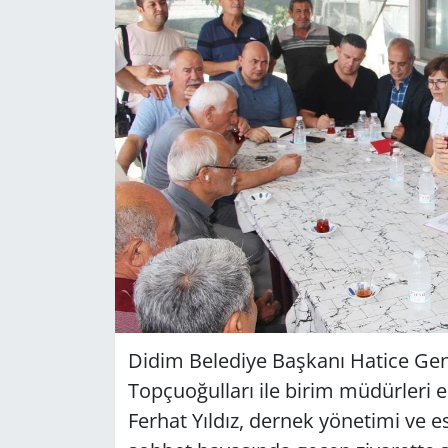
GÜNDEM
HABERDE İNSAN
KÜLTÜR SANAT
MAGAZİN
POLİTİKA
RESMİ İLANLAR
SAĞLIK
Didim Belediye Başkanı Hatice Gen
Topçuoğulları ile birim müdürleri e
SİYASET
Ferhat Yıldız, dernek yönetimi ve esn
SPOR