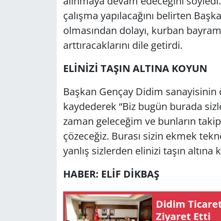
alınmaya devam edeceğini söyledi. S
çalışma yapılacağını belirten Baş
olmasından dolayı, kurban bayramı
arttıracaklarını dile getirdi.
ELİNİZİ TAŞIN ALTINA KOYUN
Başkan Gençay Didim sanayisinin ö
kaydederek “Biz bugün burada sizle
zaman geleceğim ve bunların takipç
çözeceğiz. Burası sizin ekmek tek
yanlış sizlerden elinizi taşın altına 
HABER: ELİF DİKBAŞ
Didim Ti­ca­re
Zi­ya­ret Etti