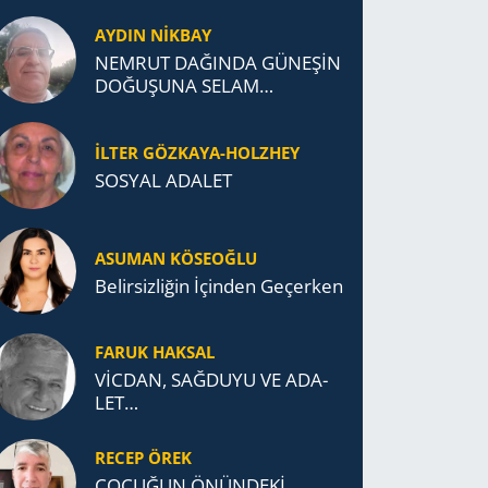
AYDIN NİKBAY
NEMRUT DAĞINDA GÜNEŞİN
DOĞUŞUNA SELAM
DURDUK..
İLTER GÖZKAYA-HOLZHEY
SOSYAL ADALET
ASUMAN KÖSEOĞLU
Belirsizliğin İçinden Geçerken
FARUK HAKSAL
VİCDAN, SAĞ­DU­YU VE ADA­
LET…
RECEP ÖREK
ÇOCUĞUN ÖNÜNDEKİ