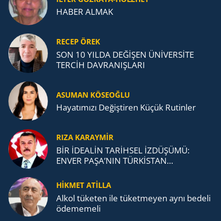
HABER ALMAK
RECEP ÖREK
SON 10 YILDA DEĞİŞEN ÜNİVERSİTE
TERCİH DAVRANIŞLARI
ASUMAN KÖSEOĞLU
Ha­ya­tı­mı­zı De­ğiş­ti­ren Küçük Ru­tin­ler
RIZA KARAYMIR
BİR İDEALİN TARİHSEL İZDÜŞÜMÜ:
ENVER PAŞA’NIN TÜRKİSTAN
MÜCADELESİ VE TÜRK DEVLETLERİ
TEŞKİLATI’NA UZANAN MİRASI
HİKMET ATİLLA
Alkol tü­ke­ten ile tü­ket­me­yen aynı be­de­li
öde­me­me­li