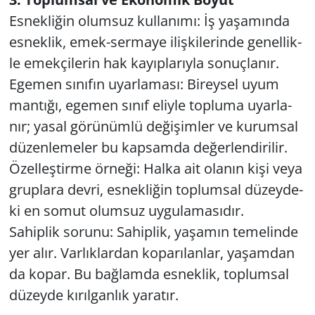
Es­nek­li­ğin olum­suz kul­la­nı­mı: İş ya­şa­mın­da
es­nek­lik, emek-ser­ma­ye iliş­ki­le­rin­de ge­nel­lik­
le emek­çi­le­rin hak ka­yıp­la­rıy­la so­nuç­la­nır.
Ege­men sı­nı­fın uyar­la­ma­sı: Bi­rey­sel uyum
man­tı­ğı, ege­men sınıf eliy­le top­lu­ma uyar­la­
nır; yasal gö­rü­nüm­lü de­ği­şim­ler ve ku­rum­sal
dü­zen­le­me­ler bu kap­sam­da de­ğer­len­di­ri­lir.
Özel­leş­tir­me ör­ne­ği: Halka ait ola­nın kişi veya
grup­la­ra devri, es­nek­li­ğin top­lum­sal dü­zey­de­
ki en somut olum­suz uy­gu­la­ma­sı­dır.
Sa­hip­lik so­ru­nu: Sa­hip­lik, ya­şa­mın te­me­lin­de
yer alır. Var­lık­lar­dan ko­pa­rı­lan­lar, ya­şam­dan
da kopar. Bu bağ­lam­da es­nek­lik, top­lum­sal
dü­zey­de kı­rıl­gan­lık ya­ra­tır.