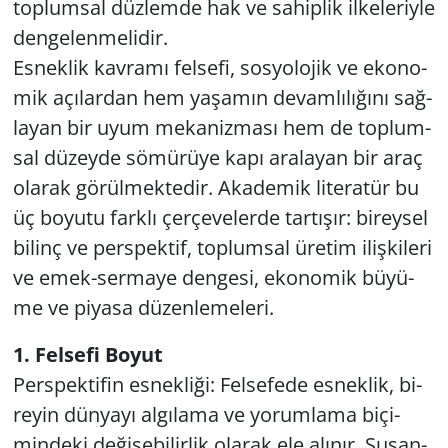
top­lum­sal düz­lem­de hak ve sa­hip­lik il­ke­le­riy­le
den­ge­len­me­li­dir.
Es­nek­lik kav­ra­mı fel­se­fi, sos­yo­lo­jik ve eko­no­
mik açı­lar­dan hem ya­şa­mın de­vam­lı­lı­ğı­nı sağ­
la­yan bir uyum me­ka­niz­ma­sı hem de top­lum­
sal dü­zey­de sö­mü­rü­ye kapı ara­la­yan bir araç
ola­rak gö­rül­mek­te­dir. Aka­de­mik li­te­ra­tür bu
üç bo­yu­tu fark­lı çer­çe­ve­ler­de tar­tı­şır: bi­rey­sel
bi­linç ve pers­pek­tif, top­lum­sal üre­tim iliş­ki­le­ri
ve emek-ser­ma­ye den­ge­si, eko­no­mik bü­yü­
me ve pi­ya­sa dü­zen­le­me­le­ri.
1. Fel­se­fi Boyut
Pers­pek­ti­fin es­nek­li­ği: Fel­se­fe­de es­nek­lik, bi­
re­yin dün­ya­yı al­gı­la­ma ve yo­rum­la­ma bi­çi­
min­de­ki de­ği­şe­bi­lir­lik ola­rak ele alı­nır. Su­san­