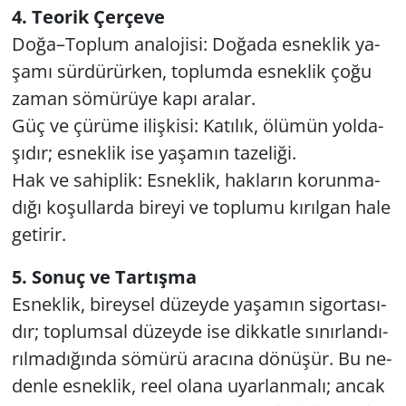
4. Te­orik Çer­çe­ve
Doğa–Top­lum ana­lo­ji­si: Do­ğa­da es­nek­lik ya­
şa­mı sür­dü­rür­ken, top­lum­da es­nek­lik çoğu
zaman sö­mü­rü­ye kapı ara­lar.
Güç ve çü­rü­me iliş­ki­si: Ka­tı­lık, ölü­mün yol­da­
şı­dır; es­nek­lik ise ya­şa­mın ta­ze­li­ği.
Hak ve sa­hip­lik: Es­nek­lik, hak­la­rın ko­run­ma­
dı­ğı ko­şul­lar­da bi­re­yi ve top­lu­mu kı­rıl­gan hale
ge­ti­rir.
5. Sonuç ve Tar­tış­ma
Es­nek­lik, bi­rey­sel dü­zey­de ya­şa­mın si­gor­ta­sı­
dır; top­lum­sal dü­zey­de ise dik­kat­le sı­nır­lan­dı­
rıl­ma­dı­ğın­da sö­mü­rü ara­cı­na dö­nü­şür. Bu ne­
den­le es­nek­lik, reel olana uyar­lan­ma­lı; ancak