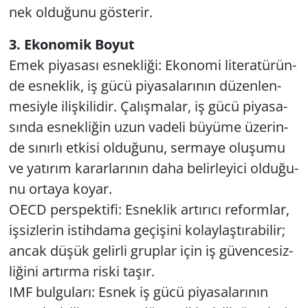
nek ol­du­ğu­nu gös­te­rir.
3. Eko­no­mik Boyut
Emek pi­ya­sa­sı es­nek­li­ği: Eko­no­mi li­te­ra­tü­rün­
de es­nek­lik, iş gücü pi­ya­sa­la­rı­nın dü­zen­len­
me­siy­le iliş­ki­li­dir. Ça­lış­ma­lar, iş gücü pi­ya­sa­
sın­da es­nek­li­ğin uzun va­de­li bü­yü­me üze­rin­
de sı­nır­lı et­ki­si ol­du­ğu­nu, ser­ma­ye olu­şu­mu
ve ya­tı­rım ka­rar­la­rı­nın daha be­lir­le­yi­ci ol­du­ğu­
nu or­ta­ya koyar.
OECD pers­pek­ti­fi: Es­nek­lik ar­tı­rı­cı re­form­lar,
iş­siz­le­rin is­tih­da­ma ge­çi­şi­ni ko­lay­laş­tı­ra­bi­lir;
ancak düşük ge­lir­li grup­lar için iş gü­ven­ce­siz­
li­ği­ni ar­tır­ma riski taşır.
IMF bul­gu­la­rı: Esnek iş gücü pi­ya­sa­la­rı­nın