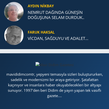
AYDIN NİKBAY
NEMRUT DAĞINDA GÜNEŞİN
DOĞUŞUNA SELAM DURDUK..
FARUK HAKSAL
VİCDAN, SAĞ­DU­YU VE ADA­LET…
mavididimcomtr, yepyeni temasıyla sizleri buluştururken,
sadelik ve modernizmi bir araya getiriyor. Şatafattan
kaçınıyor ve insanlara haber okuyabilecekleri bir altyapı
sunuyor. 1997'den beri Didim de yayın yapan tek vasıflı
gazete....