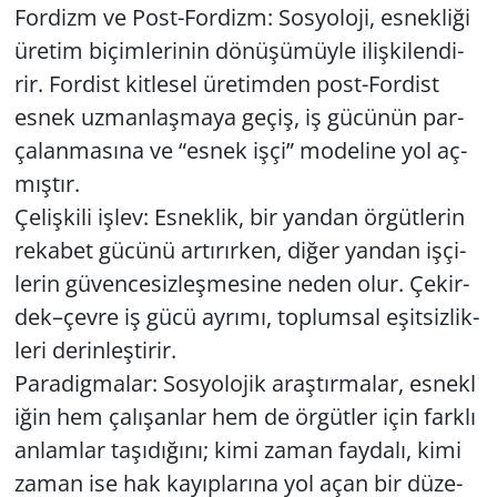
For­dizm ve Post-For­dizm: Sos­yo­lo­ji, es­nek­li­ği
üre­tim bi­çim­le­ri­nin dö­nü­şü­müy­le iliş­ki­len­di­
rir. For­dist kit­le­sel üre­tim­den post-For­dist
esnek uz­man­laş­ma­ya geçiş, iş gü­cü­nün par­
ça­lan­ma­sı­na ve “esnek işçi” mo­de­li­ne yol aç­
mış­tır.
Çe­liş­ki­li işlev: Es­nek­lik, bir yan­dan ör­güt­le­rin
re­ka­bet gü­cü­nü ar­tı­rır­ken, diğer yan­dan iş­çi­
le­rin gü­ven­ce­siz­leş­me­si­ne neden olur. Çe­kir­
dek–çevre iş gücü ay­rı­mı, top­lum­sal eşit­siz­lik­
le­ri de­rin­leş­ti­rir.
Pa­ra­dig­ma­lar: Sos­yo­lo­jik araş­tır­ma­lar, es­nek­l
i­ğin hem ça­lı­şan­lar hem de ör­güt­ler için fark­lı
an­lam­lar ta­şı­dı­ğı­nı; kimi zaman fay­da­lı, kimi
zaman ise hak ka­yıp­la­rı­na yol açan bir dü­ze­