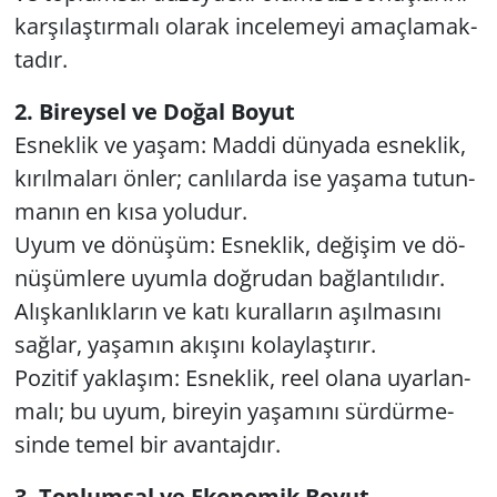
kar­şı­laş­tır­ma­lı ola­rak in­ce­le­me­yi amaç­la­mak­
Yerel
ta­dır.
2. Bi­rey­sel ve Doğal Boyut
Es­nek­lik ve yaşam: Maddi dün­ya­da es­nek­lik,
kı­rıl­ma­la­rı önler; can­lı­lar­da ise ya­şa­ma tu­tun­
ma­nın en kısa yo­lu­dur.
Uyum ve dö­nü­şüm: Es­nek­lik, de­ği­şim ve dö­
nü­şüm­le­re uyum­la doğ­ru­dan bağ­lan­tı­lı­dır.
Alış­kan­lık­la­rın ve katı ku­ral­la­rın aşıl­ma­sı­nı
sağ­lar, ya­şa­mın akı­şı­nı ko­lay­laş­tı­rır.
Po­zi­tif yak­la­şım: Es­nek­lik, reel olana uyar­lan­
ma­lı; bu uyum, bi­re­yin ya­şa­mı­nı sür­dür­me­
sin­de temel bir avan­taj­dır.
3. Top­lum­sal ve Eko­no­mik Boyut