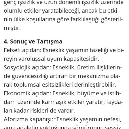
genç iş­siz­lik ve uzun dö­nem­li iş­siz­lik üze­rin­de
olum­lu et­ki­ler ya­ra­ta­bi­le­ce­ği, ancak bu et­ki­
nin ülke ko­şul­la­rı­na göre fark­lı­laş­tı­ğı gös­te­ril­
miş­tir.
4. Sonuç ve Tar­tış­ma
Fel­se­fi açı­dan: Es­nek­lik ya­şa­mın ta­ze­li­ği ve bi­
re­yin va­ro­luş­sal uyum ka­pa­si­te­si­dir.
Sos­yo­lo­jik açı­dan: Es­nek­lik, üre­tim iliş­ki­le­rin­
de gü­ven­ce­siz­li­ği ar­tı­ran bir me­ka­niz­ma ola­
rak top­lum­sal eşit­siz­lik­le­ri de­rin­leş­ti­re­bi­lir.
Eko­no­mik açı­dan: Es­nek­lik, bü­yü­me ve is­tih­
dam üze­rin­de kar­ma­şık et­ki­ler ya­ra­tır; fay­da­
la­rı kadar risk­le­ri de var­dır.
Afo­riz­ma ka­pa­nı­şı: “Es­nek­lik ya­şa­mın ne­fe­si,
ama ada­le­tin yok­lu­ğun­da sö­mü­rü­nün ses­siz