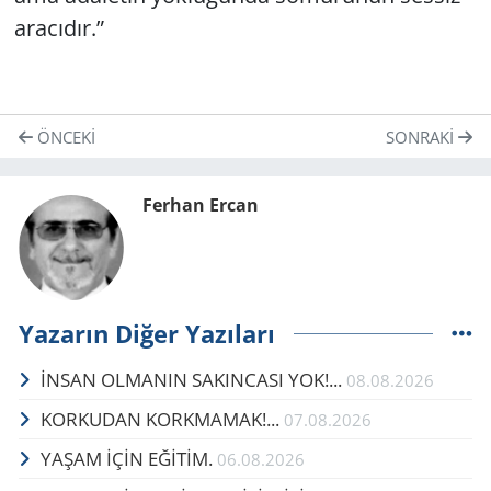
ara­cı­dır.”
ÖNCEKI
SONRAKI
Ferhan Ercan
Yazarın Diğer Yazıları
İNSAN OLMANIN SAKINCASI YOK!...
08.08.2026
KORKUDAN KORKMAMAK!...
07.08.2026
YAŞAM İÇİN EĞİTİM.
06.08.2026