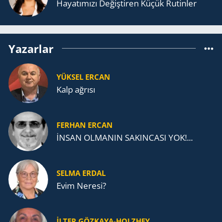
Ha­ya­tı­mı­zı De­ğiş­ti­ren Küçük Ru­tin­ler
Yazarlar
YÜKSEL ERCAN
Kalp ağrısı
FERHAN ERCAN
İNSAN OLMANIN SAKINCASI YOK!...
SELMA ERDAL
Evim Neresi?
İLTER GÖZKAYA-HOLZHEY