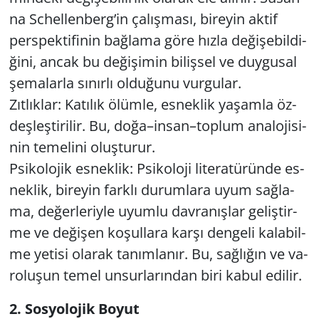
na Sc­hel­len­berg’in ça­lış­ma­sı, bi­re­yin aktif
pers­pek­ti­fi­nin bağ­la­ma göre hızla de­ği­şe­bil­di­
ği­ni, ancak bu de­ği­şi­min bi­liş­sel ve duy­gu­sal
şe­ma­lar­la sı­nır­lı ol­du­ğu­nu vur­gu­lar.
Zıt­lık­lar: Ka­tı­lık ölüm­le, es­nek­lik ya­şam­la öz­
deş­leş­ti­ri­lir. Bu, doğa–insan–top­lum ana­lo­ji­si­
nin te­me­li­ni oluş­tu­rur.
Psi­ko­lo­jik es­nek­lik: Psi­ko­lo­ji li­te­ra­tü­rün­de es­
nek­lik, bi­re­yin fark­lı du­rum­la­ra uyum sağ­la­
ma, de­ğer­le­riy­le uyum­lu dav­ra­nış­lar ge­liş­tir­
me ve de­ği­şen ko­şul­la­ra karşı den­ge­li ka­la­bil­
me ye­ti­si ola­rak ta­nım­la­nır. Bu, sağ­lı­ğın ve va­
ro­lu­şun temel un­sur­la­rın­dan biri kabul edi­lir.
2. Sos­yo­lo­jik Boyut