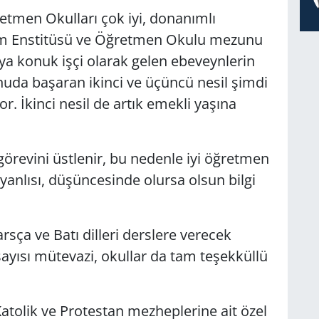
retmen Okulları çok iyi, donanımlı
tim Enstitüsü ve Öğretmen Okulu mezunu
a konuk işçi olarak gelen ebeveynlerin
nuda başaran ikinci ve üçüncü nesil şimdi
yor. İkinci nesil de artık emekli yaşına
örevini üstlenir, bu nedenle iyi öğretmen
yanlısı, düşüncesinde olursa olsun bilgi
sça ve Batı dilleri derslere verecek
 sayısı mütevazi, okullar da tam teşekküllü
 Katolik ve Protestan mezheplerine ait özel