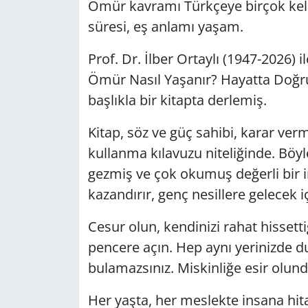
Ömür kavramı Türkçeye birçok kel
GÜNDEM
süresi, eş anlamı yaşam.
Prof. Dr. İlber Ortaylı (1947-2026) i
HABERDE İNSAN
Ömür Nasıl Yaşanır? Hayatta Doğru S
KÜLTÜR SANAT
başlıkla bir kitapta derlemiş.
MAGAZİN
Kitap, söz ve güç sahibi, karar ve
kullanma kılavuzu niteliğinde. Böyl
POLİTİKA
gezmiş ve çok okumuş değerli bir i
kazandırır, genç nesillere gelecek i
RESMİ İLANLAR
Cesur olun, kendinizi rahat hissettiğ
SAĞLIK
pencere açın. Hep aynı yerinizde du
bulamazsınız. Miskinliğe esir olun
SİYASET
Her yaşta, her meslekte insana hi
SPOR