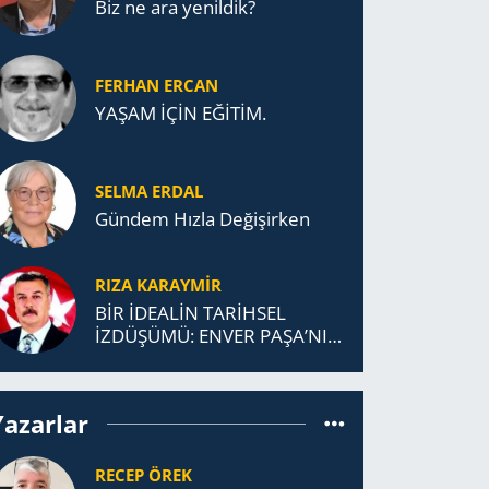
Biz ne ara yenildik?
FERHAN ERCAN
YAŞAM İÇİN EĞİTİM.
SELMA ERDAL
Gündem Hızla Değişirken
RIZA KARAYMIR
BİR İDEALİN TARİHSEL
İZDÜŞÜMÜ: ENVER PAŞA’NIN
TÜRKİSTAN MÜCADELESİ VE
TÜRK DEVLETLERİ
TEŞKİLATI’NA UZANAN
Yazarlar
MİRASI
RECEP ÖREK