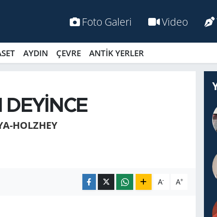
Foto Galeri
Video
ASET
AYDIN
ÇEVRE
ANTİK YERLER
 DEYİNCE
YA-HOLZHEY
-
+
A
A