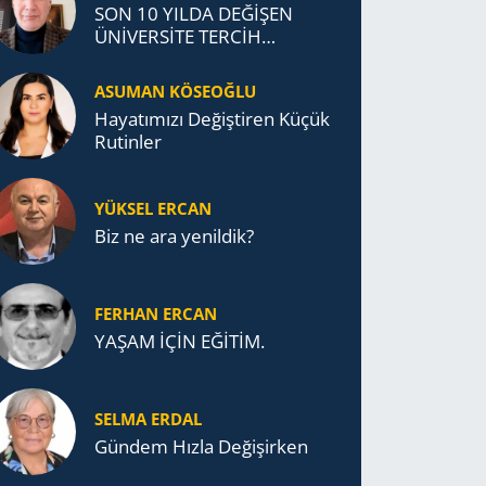
SON 10 YILDA DEĞİŞEN
ÜNİVERSİTE TERCİH
DAVRANIŞLARI
ASUMAN KÖSEOĞLU
Ha­ya­tı­mı­zı De­ğiş­ti­ren Küçük
Ru­tin­ler
YÜKSEL ERCAN
Biz ne ara yenildik?
FERHAN ERCAN
YAŞAM İÇİN EĞİTİM.
SELMA ERDAL
Gündem Hızla Değişirken