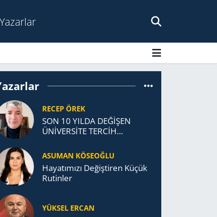
Yazarlar
Yazarlar
RECEP ÖREK
SON 10 YILDA DEĞİŞEN
ÜNİVERSİTE TERCİH
DAVRANIŞLARI
ASUMAN KÖSEOĞLU
Ha­ya­tı­mı­zı De­ğiş­ti­ren Küçük
Ru­tin­ler
YÜKSEL ERCAN