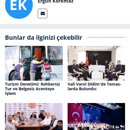
Ergun Korkmaz
Bunlar da ilginizi çekebilir
Tu­rizm De­ne­ti­mi: Reh­ber­siz
Vali Varol Didim'de Te­mas­
Tur ve Bel­ge­siz Acen­te­ye
lar­da Bu­lun­du:
İşlem