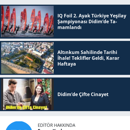
IQ Foil 2. Ayak Tür­ki­ye Ye­şi­lay
Şam­pi­yo­na­sı Didim’de Ta­
mam­lan­dı
Altınkum Sahilinde Tarihi
İhale! Teklifler Geldi, Karar
Haftaya
Didim’de Çifte Ci­na­yet
EDITÖR HAKKINDA