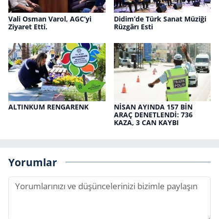
Vali Osman Varol, AGC’yi
Didim’de Türk Sanat Mü­zi­ği
Ziyaret Etti.
Rüz­gâ­rı Esti
AL­TIN­KUM REN­GA­RENK
NİSAN AYIN­DA 157 BİN
ARAÇ DE­NET­LENDİ: 736
KAZA, 3 CAN KAYBI
Yorumlar