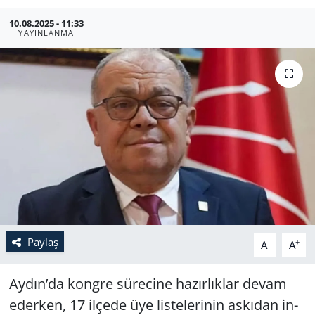
10.08.2025 - 11:33
YAYINLANMA
Paylaş
-
+
A
A
Aydın’da kong­re sü­re­ci­ne ha­zır­lık­lar devam
eder­ken, 17 il­çe­de üye lis­te­le­ri­nin as­kı­dan in­