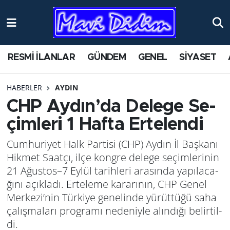
RESMİ İLANLAR
GÜNDEM
GENEL
SİYASET
HABERLER
AYDIN
CHP Aydın’da De­le­ge Se­
çim­le­ri 1 Hafta Er­te­len­di
Cum­hu­ri­yet Halk Par­ti­si (CHP) Aydın İl Baş­ka­nı
Hik­met Sa­at­çı, ilçe kong­re de­le­ge se­çim­le­ri­nin
21 Ağus­tos–7 Eylül ta­rih­le­ri ara­sın­da ya­pı­la­ca­
ğı­nı açık­la­dı. Er­te­le­me ka­ra­rı­nın, CHP Genel
Mer­ke­zi’nin Tür­ki­ye ge­ne­lin­de yü­rüt­tü­ğü saha
ça­lış­ma­la­rı prog­ra­mı ne­de­niy­le alın­dı­ğı be­lir­til­
di.