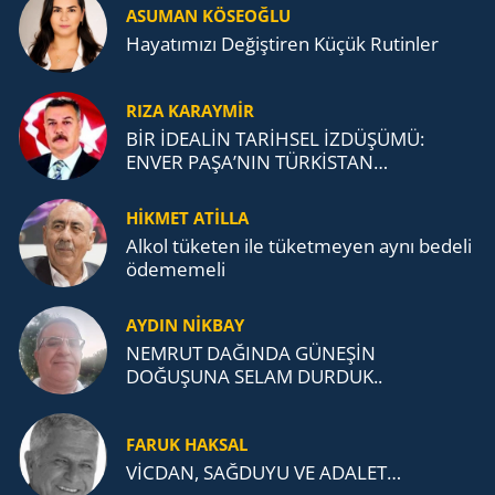
ASUMAN KÖSEOĞLU
Ha­ya­tı­mı­zı De­ğiş­ti­ren Küçük Ru­tin­ler
RIZA KARAYMIR
BİR İDEALİN TARİHSEL İZDÜŞÜMÜ:
ENVER PAŞA’NIN TÜRKİSTAN
MÜCADELESİ VE TÜRK DEVLETLERİ
TEŞKİLATI’NA UZANAN MİRASI
HİKMET ATİLLA
Alkol tü­ke­ten ile tü­ket­me­yen aynı be­de­li
öde­me­me­li
AYDIN NİKBAY
NEMRUT DAĞINDA GÜNEŞİN
DOĞUŞUNA SELAM DURDUK..
FARUK HAKSAL
VİCDAN, SAĞ­DU­YU VE ADA­LET…