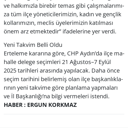
ve hal­kı­mız­la bi­re­bir temas gibi ça­lış­ma­la­rı­mı­
za tüm ilçe yö­ne­ti­ci­le­ri­mi­zin, kadın ve genç­lik
kol­la­rı­mı­zın, mec­lis üye­le­ri­mi­zin ka­tıl­ma­sı
önem arz et­mek­te­dir” ifa­de­le­ri­ne yer verdi.
Yeni Tak­vim Belli Oldu
Er­te­le­me ka­ra­rı­na göre, CHP Aydın’da ilçe ma­
hal­le de­le­ge se­çim­le­ri 21 Ağus­tos–7 Eylül
2025 ta­rih­le­ri ara­sın­da ya­pı­la­cak. Daha önce
seçim ta­ri­hi­ni be­lir­le­miş olan ilçe baş­kan­lık­la­
rı­nın yeni tak­vi­me göre plan­la­ma yap­ma­la­rı
ve İl Baş­kan­lı­ğı’na bilgi ver­me­le­ri is­ten­di.
HABER : ERGUN KORKMAZ