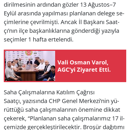
di­ril­me­si­nin ar­dın­dan göz­ler 13 Ağus­tos–7
Eylül ara­sın­da ya­pıl­ma­sı plan­la­nan de­le­ge se­
çim­le­ri­ne çev­ril­miş­ti. Ancak İl Baş­ka­nı Sa­at­
çı’nın ilçe baş­kan­lık­la­rı­na gön­der­di­ği ya­zıy­la
se­çim­ler 1 hafta er­te­len­di.
Vali Osman Varol,
AGC’yi Ziyaret Etti.
Saha Ça­lış­ma­la­rı­na Ka­tı­lım Çağ­rı­sı
Sa­at­çı, ya­zı­sın­da CHP Genel Mer­ke­zi’nin yü­
rüt­tü­ğü saha ça­lış­ma­la­rı­nın öne­mi­ne dik­kat
çe­ke­rek, “Plan­la­nan saha ça­lış­ma­la­rı­mız 17 il­
çe­miz­de ger­çek­leş­ti­ri­le­cek­tir. Bro­şür da­ğı­tı­mı