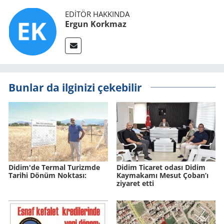
EDITÖR HAKKINDA
Ergun Korkmaz
Bunlar da ilginizi çekebilir
Didim'de Ter­mal Tu­rizm­de
Didim Ticaret odası Didim
Ta­ri­hi Dönüm Nok­ta­sı:
Kaymakamı Mesut Çoban’ı
ziyaret etti