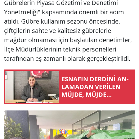
Gübrelerin Piyasa Gözetimi ve Denetimi
Yönetmeliği" kapsamında önemli bir adım
Yerel
atıldı. Gübre kullanım sezonu öncesinde,
çiftçilerin sahte ve kalitesiz gübrelerle
mağdur olmaması için başlatılan denetimler,
İlçe Müdürlüklerinin teknik personelleri
tarafından eş zamanlı olarak gerçekleştirildi.
ES­NA­FIN DERDİNİ AN­
LA­MA­DAN VERİLEN
MÜJDE, MÜJDE
DEĞİLDİR!