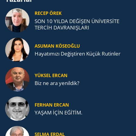
RECEP ÖREK
SON 10 YILDA DEĞİŞEN ÜNİVERSİTE
TERCİH DAVRANIŞLARI
ASUMAN KÖSEOĞLU
Ha­ya­tı­mı­zı De­ğiş­ti­ren Küçük Ru­tin­ler
YÜKSEL ERCAN
Biz ne ara yenildik?
FERHAN ERCAN
YAŞAM İÇİN EĞİTİM.
SELMA ERDAL