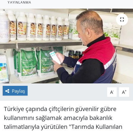
YAYINLANMA
GÜNDEM
HABERDE İNSAN
KÜLTÜR SANAT
MAGAZİN
POLİTİKA
RESMİ İLANLAR
Paylaş
-
+
A
A
SAĞLIK
Türkiye çapında çiftçilerin güvenilir gübre
SİYASET
kullanımını sağlamak amacıyla bakanlık
talimatlarıyla yürütülen "Tarımda Kullanılan
SPOR