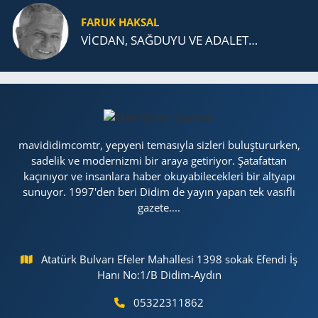
FARUK HAKSAL
VİCDAN, SAĞ­DU­YU VE ADA­LET…
mavididimcomtr, yepyeni temasıyla sizleri buluştururken,
sadelik ve modernizmi bir araya getiriyor. Şatafattan
kaçınıyor ve insanlara haber okuyabilecekleri bir altyapı
sunuyor. 1997'den beri Didim de yayın yapan tek vasıflı
gazete....
Atatürk Bulvarı Efeler Mahallesi 1398 sokak Efendi İş
Hanı No:1/B Didim-Aydın
05322311862