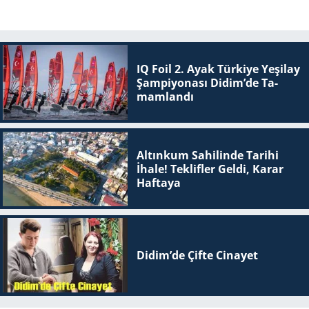
IQ Foil 2. Ayak Tür­ki­ye Ye­şi­lay
Şam­pi­yo­na­sı Didim’de Ta­
mam­lan­dı
Altınkum Sahilinde Tarihi
İhale! Teklifler Geldi, Karar
Haftaya
Didim’de Çifte Ci­na­yet