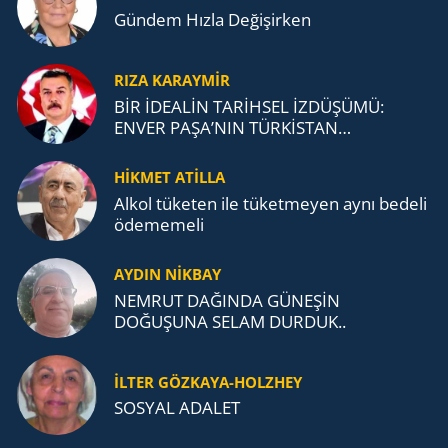
Gündem Hızla Değişirken
RIZA KARAYMIR
BİR İDEALİN TARİHSEL İZDÜŞÜMÜ:
ENVER PAŞA’NIN TÜRKİSTAN
MÜCADELESİ VE TÜRK DEVLETLERİ
TEŞKİLATI’NA UZANAN MİRASI
HİKMET ATİLLA
Alkol tü­ke­ten ile tü­ket­me­yen aynı be­de­li
öde­me­me­li
AYDIN NİKBAY
NEMRUT DAĞINDA GÜNEŞİN
DOĞUŞUNA SELAM DURDUK..
İLTER GÖZKAYA-HOLZHEY
SOSYAL ADALET