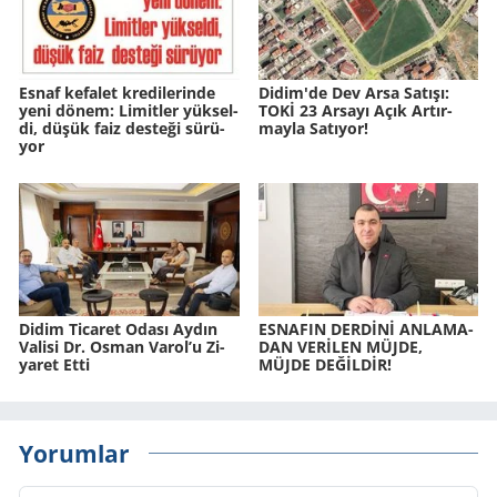
Esnaf ke­fa­let kre­di­le­rin­de
Didim'de Dev Arsa Sa­tı­şı:
yeni dönem: Li­mit­ler yük­sel­
TOKİ 23 Ar­sa­yı Açık Ar­tır­
di, düşük faiz des­te­ği sü­rü­
may­la Sa­tı­yor!
yor
Didim Ti­ca­ret Odası Aydın
ES­NA­FIN DERDİNİ AN­LA­MA­
Va­li­si Dr. Osman Varol’u Zi­
DAN VERİLEN MÜJDE,
ya­ret Etti
MÜJDE DEĞİLDİR!
Yorumlar