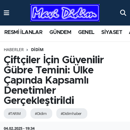
ANTİK YERLER
Nöbetçi Eczaneler
RESMİ İLANLAR
GÜNDEM
GENEL
SİYASET
ASAYİŞ
Hava Durumu
HABERLER
DİDİM
AYDIN
Namaz Vakitleri
Çiftçiler İçin Güvenilir
BİLİM VE TEKNOLOJİ
Trafik Durumu
Gübre Temini: Ülke
Çapında Kapsamlı
ÇEVRE
Süper Lig Puan Durumu ve Fikstür
Denetimler
EĞİTİM
Tüm Manşetler
Gerçekleştirildi
EKONOMİ
Son Dakika Haberleri
#TARIM
#Didim
#Didimhaber
GENEL
Haber Arşivi
04.02.2025 - 19:34