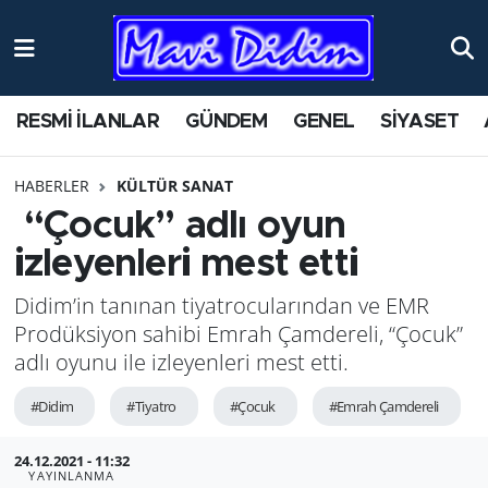
ANTİK YERLER
Nöbetçi Eczaneler
RESMİ İLANLAR
GÜNDEM
GENEL
SİYASET
ASAYİŞ
Hava Durumu
HABERLER
KÜLTÜR SANAT
AYDIN
Namaz Vakitleri
“Çocuk” adlı oyun
BİLİM VE TEKNOLOJİ
Trafik Durumu
izleyenleri mest etti
Didim’in tanınan tiyatrocularından ve EMR
ÇEVRE
Süper Lig Puan Durumu ve Fikstür
Prodüksiyon sahibi Emrah Çamdereli, “Çocuk”
EĞİTİM
Tüm Manşetler
adlı oyunu ile izleyenleri mest etti.
#Didim
#Tiyatro
#Çocuk
#Emrah Çamdereli
EKONOMİ
Son Dakika Haberleri
24.12.2021 - 11:32
GENEL
Haber Arşivi
YAYINLANMA