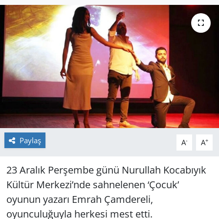
GÜNDEM
HABERDE İNSAN
KÜLTÜR SANAT
MAGAZİN
POLİTİKA
Paylaş
RESMİ İLANLAR
-
+
A
A
SAĞLIK
23 Aralık Perşembe günü Nurullah Kocabıyık
Kültür Merkezi’nde sahnelenen ‘Çocuk’
SİYASET
oyunun yazarı Emrah Çamdereli,
oyunculuğuyla herkesi mest etti.
SPOR