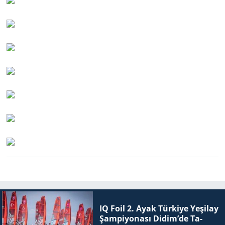
IQ Foil 2. Ayak Tür­ki­ye Ye­şi­lay
Şam­pi­yo­na­sı Didim’de Ta­