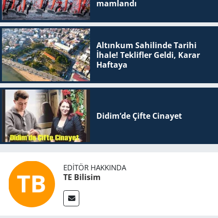
mam­lan­dı
Altınkum Sahilinde Tarihi
İhale! Teklifler Geldi, Karar
Haftaya
Didim’de Çifte Ci­na­yet
EDITÖR HAKKINDA
TE Bilisim