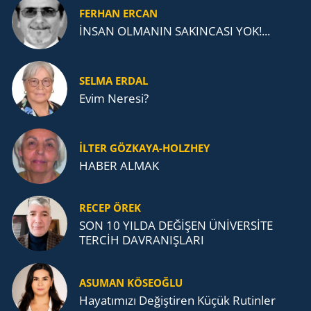
FERHAN ERCAN
İNSAN OLMANIN SAKINCASI YOK!...
SELMA ERDAL
Evim Neresi?
İLTER GÖZKAYA-HOLZHEY
HABER ALMAK
RECEP ÖREK
SON 10 YILDA DEĞİŞEN ÜNİVERSİTE
TERCİH DAVRANIŞLARI
ASUMAN KÖSEOĞLU
Ha­ya­tı­mı­zı De­ğiş­ti­ren Küçük Ru­tin­ler