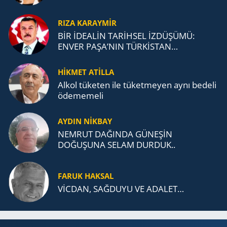
RIZA KARAYMIR
BİR İDEALİN TARİHSEL İZDÜŞÜMÜ:
ENVER PAŞA’NIN TÜRKİSTAN
MÜCADELESİ VE TÜRK DEVLETLERİ
TEŞKİLATI’NA UZANAN MİRASI
HİKMET ATİLLA
Alkol tü­ke­ten ile tü­ket­me­yen aynı be­de­li
öde­me­me­li
AYDIN NİKBAY
NEMRUT DAĞINDA GÜNEŞİN
DOĞUŞUNA SELAM DURDUK..
FARUK HAKSAL
VİCDAN, SAĞ­DU­YU VE ADA­LET…