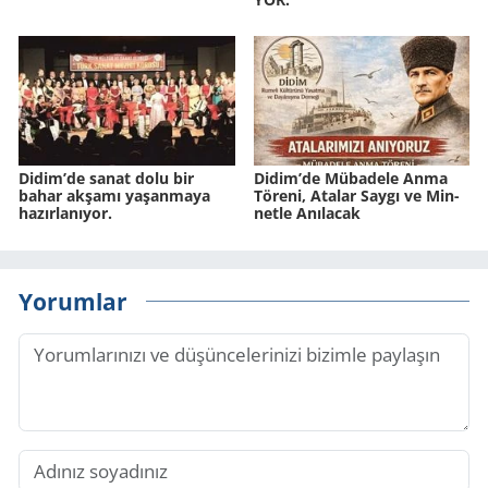
Didim’de sanat dolu bir
Didim’de Mü­ba­de­le Anma
bahar ak­şa­mı ya­şan­ma­ya
Tö­re­ni, Ata­lar Saygı ve Min­
ha­zır­la­nı­yor.
net­le Anı­la­cak
Yorumlar