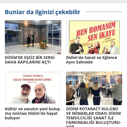
Bunlar da ilginizi çekebilir
DİDİM’DE EŞSİZ BİR SERGİ
Didim’de Sanat ve Eğ­len­ce
DAHA KA­PI­LA­RI­NI AÇTI
Aynı Sah­nede
Kül­tür ve sa­na­tın yeni bu­luş­
DİDİM RO­TA­RACT KU­LÜ­BÜ
ma nok­ta­sı Didim’de hayat
VE MİMAR­LAR ODASI DİDİM
bu­lu­yor
TEMSİLCİLİĞİ SANAT İLE
FAR­KIN­DA­LI­ĞI BU­LUŞ­TU­RU­
YOR.