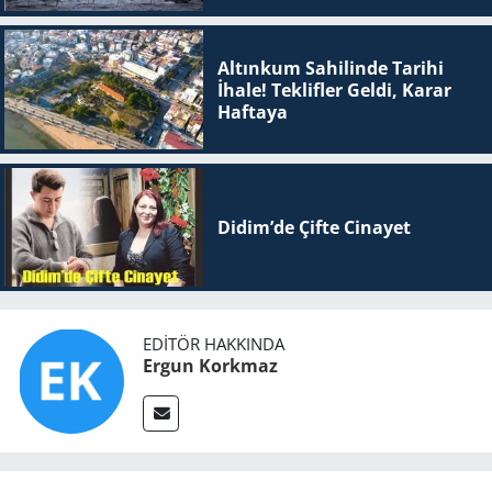
Altınkum Sahilinde Tarihi
İhale! Teklifler Geldi, Karar
Haftaya
Didim’de Çifte Ci­na­yet
EDITÖR HAKKINDA
Ergun Korkmaz