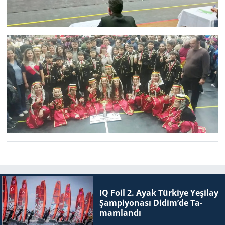
Yerel
IQ Foil 2. Ayak Tür­ki­ye Ye­şi­lay
Şam­pi­yo­na­sı Didim’de Ta­
mam­lan­dı