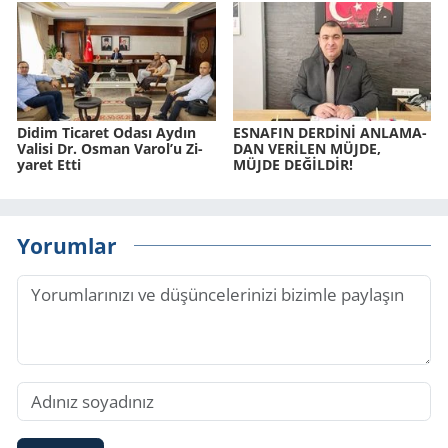
Didim Ti­ca­ret Odası Aydın
ES­NA­FIN DERDİNİ AN­LA­MA­
Va­li­si Dr. Osman Varol’u Zi­
DAN VERİLEN MÜJDE,
ya­ret Etti
MÜJDE DEĞİLDİR!
Yorumlar