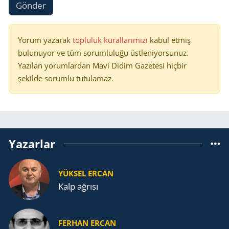
Gönder
Yorum yazarak
topluluk kurallarımızı
kabul etmiş
bulunuyor ve tüm sorumluluğu üstleniyorsunuz.
Yazılan yorumlardan Mavi Didim Gazetesi hiçbir
şekilde sorumlu tutulamaz.
Yazarlar
YÜKSEL ERCAN
Kalp ağrısı
FERHAN ERCAN