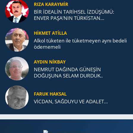
RIZA KARAYMIR
BİR İDEALİN TARİHSEL İZDÜŞÜMÜ:
ENVER PAŞA’NIN TÜRKİSTAN
MÜCADELESİ VE TÜRK DEVLETLERİ
TEŞKİLATI’NA UZANAN MİRASI
HİKMET ATİLLA
Alkol tü­ke­ten ile tü­ket­me­yen aynı be­de­li
öde­me­me­li
AYDIN NİKBAY
NEMRUT DAĞINDA GÜNEŞİN
DOĞUŞUNA SELAM DURDUK..
FARUK HAKSAL
VİCDAN, SAĞ­DU­YU VE ADA­LET…