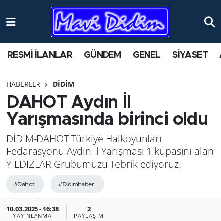
ANTİK YERLER
Nöbetçi Eczaneler
RESMİ İLANLAR
GÜNDEM
GENEL
SİYASET
ASAYİŞ
Hava Durumu
HABERLER
DİDİM
AYDIN
Namaz Vakitleri
DAHOT Aydın İl
BİLİM VE TEKNOLOJİ
Trafik Durumu
Yarışmasında birinci oldu
DİDİM-DAHOT Türkiye Halkoyunları
ÇEVRE
Süper Lig Puan Durumu ve Fikstür
Fedarasyonu Aydın İl Yarışması 1.kupasını alan
EĞİTİM
Tüm Manşetler
YILDIZLAR Grubumuzu Tebrik ediyoruz.
#Dahot
#Didimhaber
EKONOMİ
Son Dakika Haberleri
10.03.2025 - 16:38
2
GENEL
Haber Arşivi
YAYINLANMA
PAYLAŞIM