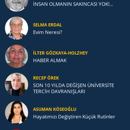
İNSAN OLMANIN SAKINCASI YOK!...
SELMA ERDAL
Evim Neresi?
İLTER GÖZKAYA-HOLZHEY
HABER ALMAK
RECEP ÖREK
SON 10 YILDA DEĞİŞEN ÜNİVERSİTE
TERCİH DAVRANIŞLARI
ASUMAN KÖSEOĞLU
Ha­ya­tı­mı­zı De­ğiş­ti­ren Küçük Ru­tin­ler