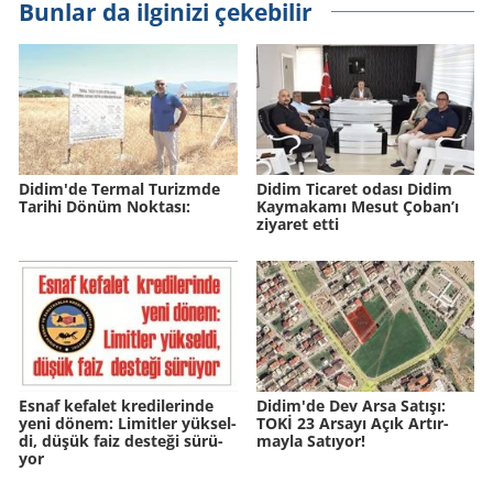
Bunlar da ilginizi çekebilir
Didim'de Ter­mal Tu­rizm­de
Didim Ticaret odası Didim
Ta­ri­hi Dönüm Nok­ta­sı:
Kaymakamı Mesut Çoban’ı
ziyaret etti
Esnaf ke­fa­let kre­di­le­rin­de
Didim'de Dev Arsa Sa­tı­şı:
yeni dönem: Li­mit­ler yük­sel­
TOKİ 23 Ar­sa­yı Açık Ar­tır­
di, düşük faiz des­te­ği sü­rü­
may­la Sa­tı­yor!
yor