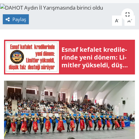
GÜNDEM
Paylaş
-
+
A
A
HABERDE İNSAN
KÜLTÜR SANAT
Esnaf ke­fa­let kre­di­le­
rin­de yeni dönem: Li­
MAGAZİN
mit­ler yük­sel­di, düşük
faiz des­te­ği sü­rü­yor
POLİTİKA
RESMİ İLANLAR
SAĞLIK
SİYASET
SPOR