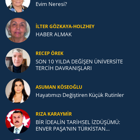
Evim Neresi?
İLTER GÖZKAYA-HOLZHEY
HABER ALMAK
RECEP ÖREK
SON 10 YILDA DEĞİŞEN ÜNİVERSİTE
TERCİH DAVRANIŞLARI
ASUMAN KÖSEOĞLU
Ha­ya­tı­mı­zı De­ğiş­ti­ren Küçük Ru­tin­ler
RIZA KARAYMIR
BİR İDEALİN TARİHSEL İZDÜŞÜMÜ:
ENVER PAŞA’NIN TÜRKİSTAN
MÜCADELESİ VE TÜRK DEVLETLERİ