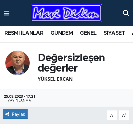
ANTİK YERLER
Nöbetçi Eczaneler
RESMİ İLANLAR
GÜNDEM
GENEL
SİYASET
ASAYİŞ
Hava Durumu
AYDIN
Namaz Vakitleri
Değersizleşen
değerler
BİLİM VE TEKNOLOJİ
Trafik Durumu
YÜKSEL ERCAN
ÇEVRE
Süper Lig Puan Durumu ve Fikstür
25.08.2023 - 17:21
EĞİTİM
Tüm Manşetler
YAYINLANMA
EKONOMİ
Son Dakika Haberleri
Paylaş
-
+
A
A
GENEL
Haber Arşivi