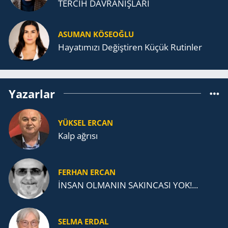
TERCİH DAVRANIŞLARI
ASUMAN KÖSEOĞLU
Ha­ya­tı­mı­zı De­ğiş­ti­ren Küçük Ru­tin­ler
Yazarlar
YÜKSEL ERCAN
Kalp ağrısı
FERHAN ERCAN
İNSAN OLMANIN SAKINCASI YOK!...
SELMA ERDAL