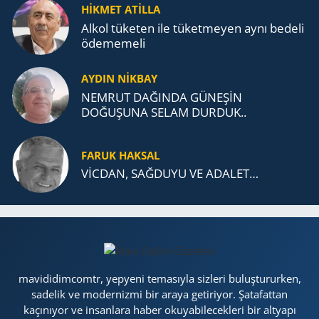
TEŞKİLATI’NA UZANAN MİRASI
HİKMET ATİLLA
Alkol tü­ke­ten ile tü­ket­me­yen aynı be­de­li
öde­me­me­li
AYDIN NİKBAY
NEMRUT DAĞINDA GÜNEŞİN
DOĞUŞUNA SELAM DURDUK..
FARUK HAKSAL
VİCDAN, SAĞ­DU­YU VE ADA­LET…
mavididimcomtr, yepyeni temasıyla sizleri buluştururken,
sadelik ve modernizmi bir araya getiriyor. Şatafattan
kaçınıyor ve insanlara haber okuyabilecekleri bir altyapı