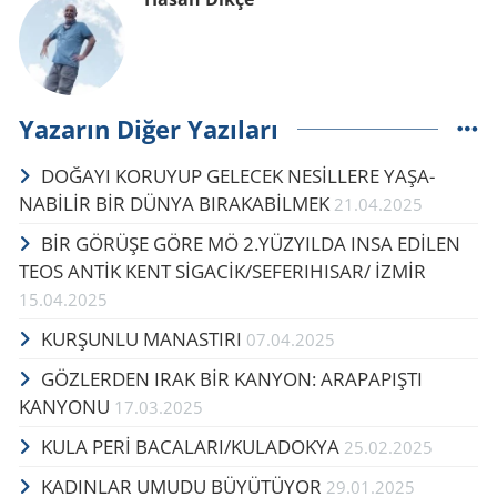
Yazarın Diğer Yazıları
DO­ĞA­YI KO­RU­YUP GE­LECEK NESİLLERE YA­ŞA­
NABİLİR BİR DÜNYA BI­RA­KABİLMEK
21.04.2025
BİR GÖ­RÜ­ŞE GÖRE MÖ 2.YÜZ­YIL­DA INSA EDİLEN
TEOS ANTİK KENT SİGACİK/SE­FE­RI­HI­SAR/ İZMİR
15.04.2025
KUR­ŞUN­LU MA­NAS­TI­RI
07.04.2025
GÖZLERDEN IRAK BİR KANYON: ARAPAPIŞTI
KANYONU
17.03.2025
KULA PERİ BA­CA­LA­RI/KU­LA­DOK­YA
25.02.2025
KA­DIN­LAR UMUDU BÜ­YÜ­TÜ­YOR
29.01.2025