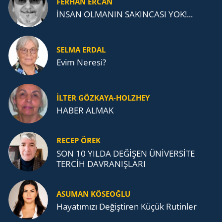
FERHAN ERCAN
İNSAN OLMANIN SAKINCASI YOK!...
SELMA ERDAL
Evim Neresi?
İLTER GÖZKAYA-HOLZHEY
HABER ALMAK
RECEP ÖREK
SON 10 YILDA DEĞİŞEN ÜNİVERSİTE
TERCİH DAVRANIŞLARI
ASUMAN KÖSEOĞLU
Ha­ya­tı­mı­zı De­ğiş­ti­ren Küçük Ru­tin­ler