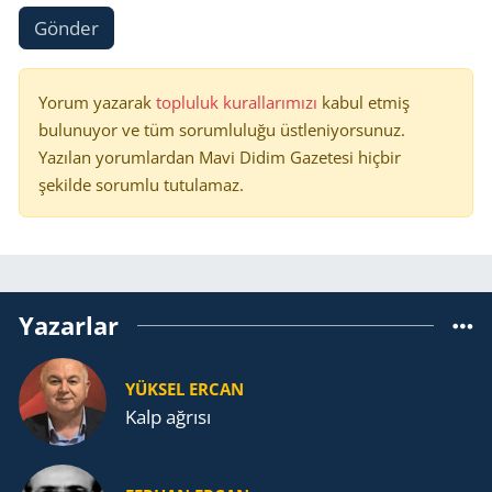
Gönder
Yorum yazarak
topluluk kurallarımızı
kabul etmiş
bulunuyor ve tüm sorumluluğu üstleniyorsunuz.
Yazılan yorumlardan Mavi Didim Gazetesi hiçbir
şekilde sorumlu tutulamaz.
Yazarlar
YÜKSEL ERCAN
Kalp ağrısı