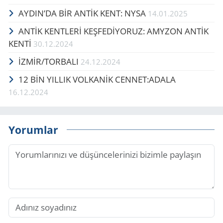
AYDIN’DA BİR ANTİK KENT: NYSA
14.01.2025
ANTİK KENTLERİ KEŞFEDİYORUZ: AMYZON ANTİK
KENTİ
30.12.2024
İZMİR/TOR­BA­LI
24.12.2024
12 BİN YIL­LIK VOL­KANİK CEN­NET:ADALA
16.12.2024
Yorumlar