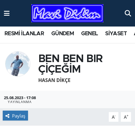
ANTİK YERLER
Nöbetçi Eczaneler
RESMİ İLANLAR
GÜNDEM
GENEL
SİYASET
ASAYİŞ
Hava Durumu
AYDIN
Namaz Vakitleri
BEN BEN BIR
ÇİÇEĞİM
BİLİM VE TEKNOLOJİ
Trafik Durumu
HASAN DIKÇE
ÇEVRE
Süper Lig Puan Durumu ve Fikstür
25.08.2023 - 17:08
EĞİTİM
Tüm Manşetler
YAYINLANMA
EKONOMİ
Son Dakika Haberleri
Paylaş
-
+
A
A
GENEL
Haber Arşivi