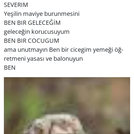
SE­VE­RIM
Ye­şi­lin ma­vi­ye bu­run­me­si­ni
Yerel
BEN BIR GE­LE­CEĞİM
ge­le­ce­ğin ko­ru­cu­su­yum
BEN BIR CO­CU­GUM
ama unut­ma­yın Ben bir ci­ce­gim ye­me­ği öğ­
ret­me­ni ya­sa­sı ve ba­lo­nu­yun
BEN