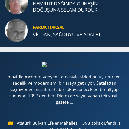
NEMRUT DAĞINDA GÜNEŞİN
DOĞUŞUNA SELAM DURDUK..
FARUK HAKSAL
VİCDAN, SAĞ­DU­YU VE ADA­LET…
mavididimcomtr, yepyeni temasıyla sizleri buluştururken,
sadelik ve modernizmi bir araya getiriyor. Şatafattan
kaçınıyor ve insanlara haber okuyabilecekleri bir altyapı
sunuyor. 1997'den beri Didim de yayın yapan tek vasıflı
gazete....
Atatürk Bulvarı Efeler Mahallesi 1398 sokak Efendi İş