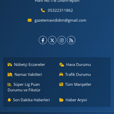
Hanı No:1/B Didim-Aydın
05322311862
gazetemavididim@gmail.com
Nöbetçi Eczaneler
Hava Durumu
Namaz Vakitleri
Trafik Durumu
Süper Lig Puan
Tüm Manşetler
Durumu ve Fikstür
Son Dakika Haberleri
Haber Arşivi