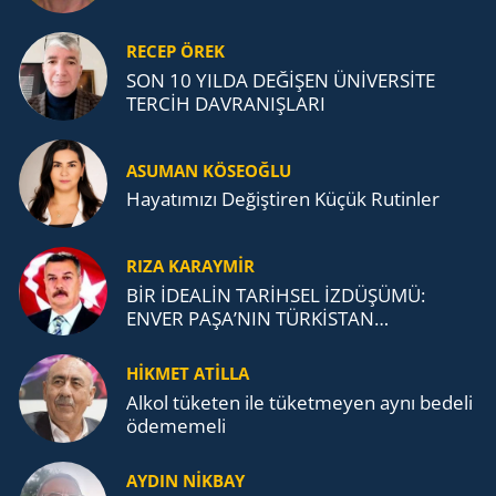
RECEP ÖREK
SON 10 YILDA DEĞİŞEN ÜNİVERSİTE
TERCİH DAVRANIŞLARI
ASUMAN KÖSEOĞLU
Ha­ya­tı­mı­zı De­ğiş­ti­ren Küçük Ru­tin­ler
RIZA KARAYMIR
BİR İDEALİN TARİHSEL İZDÜŞÜMÜ:
ENVER PAŞA’NIN TÜRKİSTAN
MÜCADELESİ VE TÜRK DEVLETLERİ
TEŞKİLATI’NA UZANAN MİRASI
HİKMET ATİLLA
Alkol tü­ke­ten ile tü­ket­me­yen aynı be­de­li
öde­me­me­li
AYDIN NİKBAY