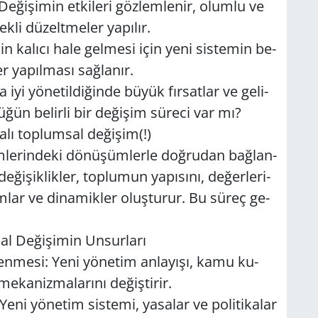
e­ği­şi­min et­ki­le­ri göz­lem­le­nir, olum­lu ve
k­li dü­zelt­me­ler ya­pı­lır.
­min ka­lı­cı hale gel­me­si için yeni sis­te­min be­
r ya­pıl­ma­sı sağ­la­nır.
 iyi yö­ne­til­di­ğin­de büyük fır­sat­lar ve ge­li­
ğün be­lir­li bir de­ği­şim sü­re­ci var mı?
ya­lı top­lum­sal de­ği­şim(!)
­le­rin­de­ki dö­nü­şüm­ler­le doğ­ru­dan bağ­lan­
e­ği­şik­lik­ler, top­lu­mun ya­pı­sı­nı, de­ğer­le­ri­
norm­lar ve di­na­mik­ler oluş­tu­rur. Bu süreç ge­
l De­ği­şi­min Un­sur­la­rı
len­me­si: Yeni yö­ne­tim an­la­yı­şı, kamu ku­
­ka­niz­ma­la­rı­nı de­ğiş­ti­rir.
Yeni yö­ne­tim sis­te­mi, ya­sa­lar ve po­li­ti­ka­lar