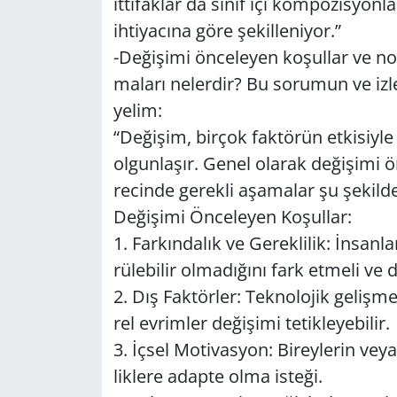
it­ti­fak­lar da sınıf içi kom­po­zis­yon­l
ih­ti­ya­cı­na göre şe­kil­le­ni­yor.”
-De­ği­şi­mi ön­ce­le­yen ko­şul­lar ve no
ma­la­rı ne­ler­dir? Bu so­ru­mun ve iz­le
ye­lim:
“De­ği­şim, bir­çok fak­tö­rün et­ki­siy­le
ol­gun­la­şır. Genel ola­rak de­ği­şi­mi 
re­cin­de ge­rek­li aşa­ma­lar şu şe­kil­de s
De­ği­şi­mi Ön­ce­le­yen Ko­şul­lar:
1. Far­kın­da­lık ve Ge­rek­li­lik: İnsa
rü­le­bi­lir ol­ma­dı­ğı­nı fark et­me­li ve de
2. Dış Fak­tör­ler: Tek­no­lo­jik ge­liş­m
rel ev­rim­ler de­ği­şi­mi te­tik­le­ye­bi­lir.
3. İçsel Mo­ti­vas­yon: Bi­rey­le­rin veya
lik­le­re adap­te olma is­te­ği.