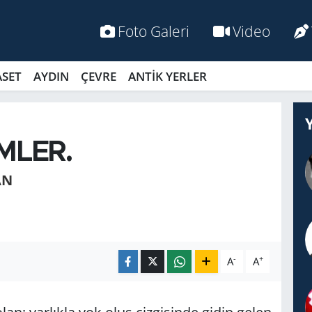
Foto Galeri
Video
ASET
AYDIN
ÇEVRE
ANTİK YERLER
MLER.
AN
-
+
A
A