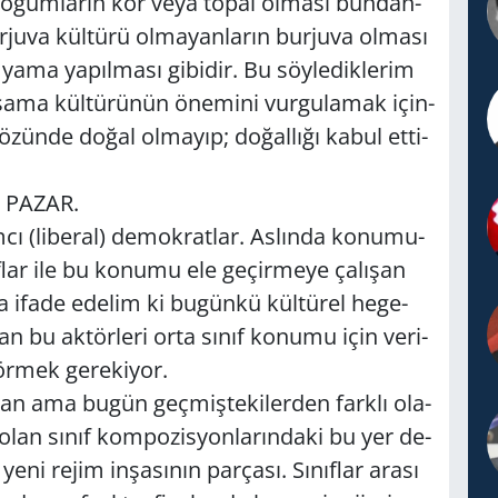
o­ğum­la­rın kör veya topal ol­ma­sı bun­dan­
­ju­va kül­tü­rü ol­ma­yan­la­rın bur­ju­va ol­ma­sı
ama ya­pıl­ma­sı gi­bi­dir. Bu söy­le­dik­le­rim
­şa­ma kül­tü­rü­nün öne­mi­ni vur­gu­la­mak için­
özün­de doğal ol­ma­yıp; do­ğal­lı­ğı kabul et­ti­
N PAZAR.
cı (li­be­ral) de­mok­rat­lar. As­lın­da ko­nu­mu­
­lar ile bu ko­nu­mu ele ge­çir­me­ye ça­lı­şan
a ifade ede­lim ki bu­gün­kü kül­tü­rel he­ge­
lan bu ak­tör­le­ri orta sınıf ko­nu­mu için ve­ri­
ör­mek ge­re­ki­yor.
an ama bugün geç­miş­te­ki­ler­den fark­lı ola­
r olan sınıf kom­po­zis­yon­la­rın­da­ki bu yer de­
yeni rejim in­şa­sı­nın par­ça­sı. Sı­nıf­lar arası