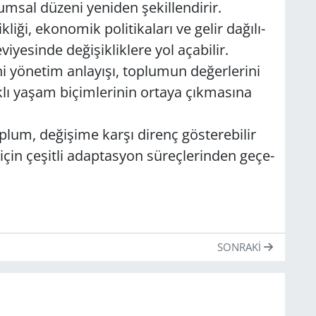
um­sal dü­ze­ni ye­ni­den şe­kil­len­di­rir.
li­ği, eko­no­mik po­li­ti­ka­la­rı ve gelir da­ğı­lı­
­ye­sin­de de­ği­şik­lik­le­re yol aça­bi­lir.
yö­ne­tim an­la­yı­şı, top­lu­mun de­ğer­le­ri­ni
ark­lı yaşam bi­çim­le­ri­nin or­ta­ya çık­ma­sı­na
lum, de­ği­şi­me karşı di­renç gös­te­re­bi­lir
n çe­şit­li adap­tas­yon sü­reç­le­rin­den ge­çe­
SONRAKI