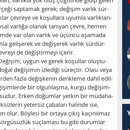
 olan; var­lık­la yok oluş çiz­gi­sin­de gidip gelen
er­çe­ği sap­ta­mak gerek; de­ği­şim var­lık sür­
lar çev­re­ye ve ko­şul­la­ra uyum­la var­lık­la­rı­
şam­sal var­lı­ğa ola­nak ta­nı­yan çevre, hemen
çim­de var olan var­lık ve üçün­cü aşa­ma­da
la ge­li­şe­rek ve de­ği­şe­rek var­lık sür­dür­
re­yi de de­ğiş­tir­me­yi içe­rir.
. De­ği­şim, uygun ve gerek ko­şul­lar oluş­tu­
oğal de­ği­şi­min iz­le­di­ği sü­reç­tir. Olası veya
ir­den fazla de­ğiş­ke­nin denk­le­me dahil edil­
­ği­şim­ler­de bir ol­gun­laş­ma, kurgu de­ği­şim­
­su­dur. Erken do­ğum­lar yet­kin bir mü­da­ha­
siz­le­rin ye­ter­siz ça­ba­la­rı ha­lin­de ise,
n olur. Böy­le­si bir or­ta­ya çıkış ka­çı­nıl­maz
 Gör­gü­süz­lük suç­la­ma­sı bu gibi du­rum­lar