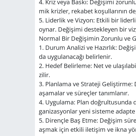
4. Kriz veya Baskı: De­ği­şi­mi zo­run­l
mik kriz­ler, re­ka­bet ko­şul­la­rı­nın d
5. Li­der­lik ve Viz­yon: Et­ki­li bir li­der
oynar. De­ği­şi­mi des­tek­le­yen bir viz
Nor­mal Bir De­ği­şi­min Zo­run­lu ve Ge­
1. Durum Ana­li­zi ve Ha­zır­lık: De­ği­
da uy­gu­la­na­ca­ğı be­lir­le­nir.
2. Hedef Be­lir­le­me: Net ve ula­şı­la­bi­
zi­lir.
3. Plan­la­ma ve St­ra­te­ji Ge­liş­tir­me: D
aşa­ma­lar ve sü­reç­ler ta­nım­la­nır.
4. Uy­gu­la­ma: Plan doğ­rul­tu­sun­da de­ği
ga­ni­zas­yon­lar yeni sis­te­me adap­te ed
5. Di­renç­le Baş Etme: De­ği­şim sü­re
aşmak için et­ki­li ile­ti­şim ve ikna yön­