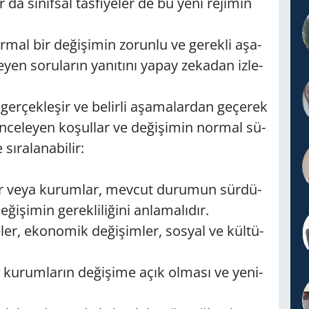
ar da sı­nıf­sal tas­fi­ye­ler de bu yeni re­ji­min
r­mal bir de­ği­şi­min zo­run­lu ve ge­rek­li aşa­
­yen so­ru­la­rın ya­nı­tı­nı yapay ze­ka­dan iz­le­
 ger­çek­le­şir ve be­lir­li aşa­ma­lar­dan ge­çe­rek
ön­ce­le­yen ko­şul­lar ve de­ği­şi­min nor­mal sü­
ı­ra­la­na­bi­lir:
n­lar veya ku­rum­lar, mev­cut du­ru­mun sür­dü­
­ği­şi­min ge­rek­li­li­ği­ni an­la­ma­lı­dır.
e­ler, eko­no­mik de­ği­şim­ler, sos­yal ve kül­tü­
 ku­rum­la­rın de­ği­şi­me açık ol­ma­sı ve ye­ni­