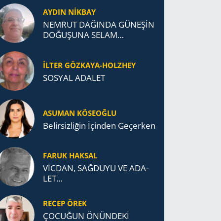
AYDIN NİKBAY
NEMRUT DAĞINDA GÜNEŞİN
DOĞUŞUNA SELAM
DURDUK..
İLTER GÖZKAYA-HOLZHEY
SOSYAL ADALET
ASUMAN KÖSEOĞLU
Belirsizliğin İçinden Geçerken
FARUK HAKSAL
VİCDAN, SAĞ­DU­YU VE ADA­
LET…
RECEP ÖREK
ÇOCUĞUN ÖNÜNDEKİ