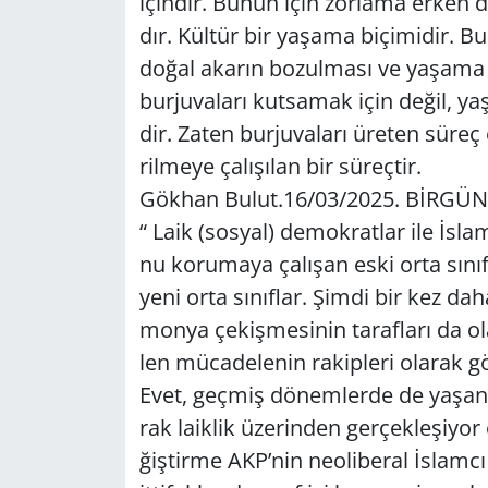
için­dir. Bunun için zor­la­ma erken d
dır. Kül­tür bir ya­şa­ma bi­çi­mi­dir. Bur
Yerel
doğal aka­rın bo­zul­ma­sı ve ya­şa­ma y
bur­ju­va­la­rı kut­sa­mak için değil, ya
dir. Zaten bur­ju­va­la­rı üre­ten süreç 
ril­me­ye ça­lı­şı­lan bir sü­reç­tir.
Gök­han Bulut.16/03/2025. BİRGÜ
“ Laik (sos­yal) de­mok­rat­lar ile İslam­
nu ko­ru­ma­ya ça­lı­şan eski orta sı­nıf
yeni orta sı­nıf­lar. Şimdi bir kez dah
mon­ya çe­kiş­me­si­nin ta­raf­la­rı da o
len mü­ca­de­le­nin ra­kip­le­ri ola­rak g
Evet, geç­miş dö­nem­ler­de de ya­şa­n
rak la­ik­lik üze­rin­den ger­çek­le­şi­yo
ğiş­tir­me AKP’nin ne­oli­be­ral İslam­cı 