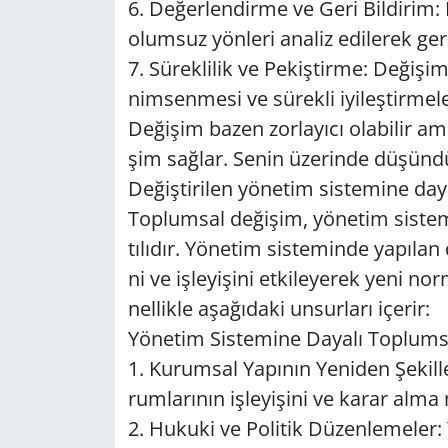
6. De­ğer­len­dir­me ve Geri Bil­di­rim: D
olum­suz yön­le­ri ana­liz edi­le­rek ge­re
7. Sü­rek­li­lik ve Pe­kiş­tir­me: De­ği­şi
nim­sen­me­si ve sü­rek­li iyi­leş­tir­me­le
De­ği­şim bazen zor­la­yı­cı ola­bi­lir ama
şim sağ­lar. Senin üze­rin­de dü­şün­dü­
De­ğiş­ti­ri­len yö­ne­tim sis­te­mi­ne da­
Top­lum­sal de­ği­şim, yö­ne­tim sis­tem
tı­lı­dır. Yö­ne­tim sis­te­min­de ya­pı­lan d
ni ve iş­le­yi­şi­ni et­ki­le­ye­rek yeni 
nel­lik­le aşa­ğı­da­ki un­sur­la­rı içe­rir:
Yö­ne­tim Sis­te­mi­ne Da­ya­lı Top­lum­sa
1. Ku­rum­sal Ya­pı­nın Ye­ni­den Şe­kil­
rum­la­rı­nın iş­le­yi­şi­ni ve karar alma me
2. Hu­ku­ki ve Po­li­tik Dü­zen­le­me­ler: 