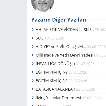
Yazarın Diğer Yazıları
AHLAK ETİK VE VİCDAN İLİŞKİSİ.
05.08
SUÇ.
04.08.2026
AİDİYET ve SİVİL OLUŞUM…
03.08.2026
Milli İrade ve Yetki Devri İradesi
01.08.
İNSANLIĞA DÖNÜŞ(!)
31.07.2026
EĞİTİM KİM İÇİN?
30.07.2026
EĞİTİM KİM İÇİN?
29.07.2026
BATASICA YALANLAR
28.07.2026
İlginç Yalanlar Derlemesi
27.07.2026