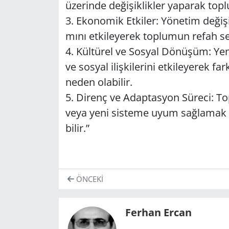
üze­rin­de de­ği­şik­lik­ler ya­pa­rak top­l
3. Eko­no­mik Et­ki­ler: Yö­ne­tim de­ği­şik­
mı­nı et­ki­le­ye­rek top­lu­mun refah se­vi
4. Kül­tü­rel ve Sos­yal Dö­nü­şüm: Yeni 
ve sos­yal iliş­ki­le­ri­ni et­ki­le­ye­rek f
neden ola­bi­lir.
5. Di­renç ve Adap­tas­yon Sü­re­ci: Top­
veya yeni sis­te­me uyum sağ­la­mak içi
bi­lir.”
ÖNCEKI
Ferhan Ercan