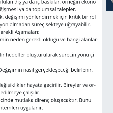
u kılan dış ya da iç bas­kı­lar, ör­ne­ğin eko­no­
e­ğiş­me­si ya da top­lum­sal ta­lep­ler.
­lik, de­ği­şi­mi yön­len­dir­mek için kri­tik bir rol
­yon ol­ma­dan süreç sek­te­ye uğ­ra­ya­bi­lir.
rek­li Aşa­ma­la­rı:
şi­min neden ge­rek­li ol­du­ğu ve hangi alan­lar­
lir he­def­ler oluş­tu­ru­la­rak sü­re­cin yönü çi­
e­ği­şi­min nasıl ger­çek­le­şe­ce­ği be­lir­le­nir,
­şik­lik­ler ha­ya­ta ge­çi­ri­lir. Bi­rey­ler ve or­
il­me­ye ça­lı­şı­lır.
­cin­de mut­la­ka di­renç olu­şa­cak­tır. Bunu
tem­le­ri uy­gu­la­nır.