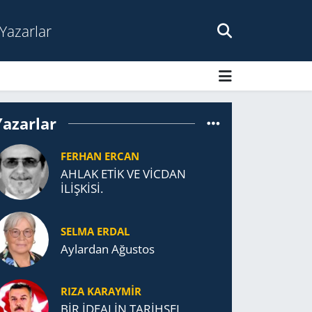
Yazarlar
Yazarlar
FERHAN ERCAN
AHLAK ETİK VE VİCDAN
İLİŞKİSİ.
SELMA ERDAL
Aylardan Ağustos
RIZA KARAYMIR
BİR İDEALİN TARİHSEL