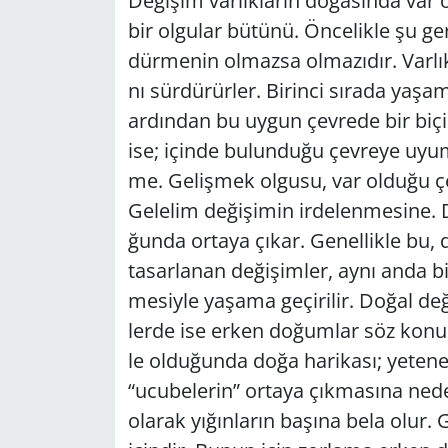
De­ği­şim var­lık­la­rın do­ğa­sın­da var
bir ol­gu­lar bü­tü­nü. Ön­ce­lik­le şu g
GÜNDEM
dür­me­nin ol­maz­sa ol­ma­zı­dır. Var­lık­
HABERDE İNSAN
nı sür­dü­rür­ler. Bi­rin­ci sı­ra­da ya­
ar­dın­dan bu uygun çev­re­de bir bi­
KÜLTÜR SANAT
ise; için­de bu­lun­du­ğu çev­re­ye uyum­
me. Ge­liş­mek ol­gu­su, var ol­du­ğu çev­
MAGAZİN
Ge­le­lim de­ği­şi­min ir­de­len­me­si­ne
ğun­da or­ta­ya çıkar. Ge­nel­lik­le bu, d
POLİTİKA
ta­sar­la­nan de­ği­şim­ler, aynı anda b
RESMİ İLANLAR
me­siy­le ya­şa­ma ge­çi­ri­lir. Doğal de
ler­de ise erken do­ğum­lar söz ko­nu
SAĞLIK
le ol­du­ğun­da doğa ha­ri­ka­sı; ye­te­nek­
“ucu­be­le­rin” or­ta­ya çık­ma­sı­na nede
SİYASET
ola­rak yı­ğın­la­rın ba­şı­na bela olur.
SPOR