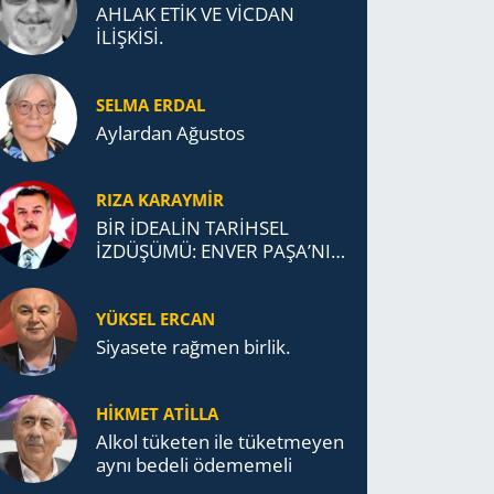
AHLAK ETİK VE VİCDAN
İLİŞKİSİ.
SELMA ERDAL
Aylardan Ağustos
RIZA KARAYMIR
BİR İDEALİN TARİHSEL
İZDÜŞÜMÜ: ENVER PAŞA’NIN
TÜRKİSTAN MÜCADELESİ VE
TÜRK DEVLETLERİ
YÜKSEL ERCAN
TEŞKİLATI’NA UZANAN
MİRASI
Siyasete rağmen birlik.
HİKMET ATİLLA
Alkol tü­ke­ten ile tü­ket­me­yen
aynı be­de­li öde­me­me­li