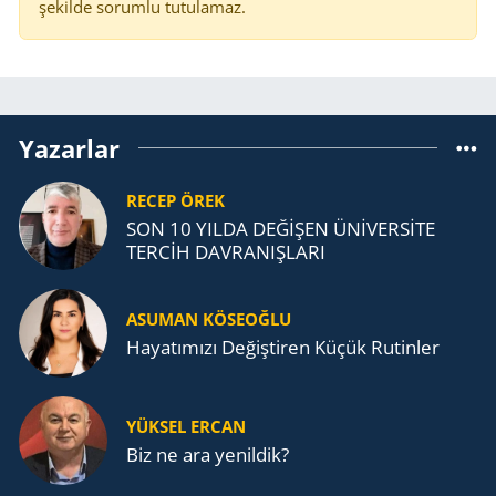
şekilde sorumlu tutulamaz.
Yazarlar
RECEP ÖREK
SON 10 YILDA DEĞİŞEN ÜNİVERSİTE
TERCİH DAVRANIŞLARI
ASUMAN KÖSEOĞLU
Ha­ya­tı­mı­zı De­ğiş­ti­ren Küçük Ru­tin­ler
YÜKSEL ERCAN
Biz ne ara yenildik?