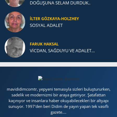
DOĞUŞUNA SELAM DURDUK..
İLTER GÖZKAYA-HOLZHEY
SOSYAL ADALET
FARUK HAKSAL
VİCDAN, SAĞ­DU­YU VE ADA­LET…
mavididimcomtr, yepyeni temasıyla sizleri buluştururken,
sadelik ve modernizmi bir araya getiriyor. Şatafattan
kaçınıyor ve insanlara haber okuyabilecekleri bir altyapı
sunuyor. 1997'den beri Didim de yayın yapan tek vasıflı
gazete....