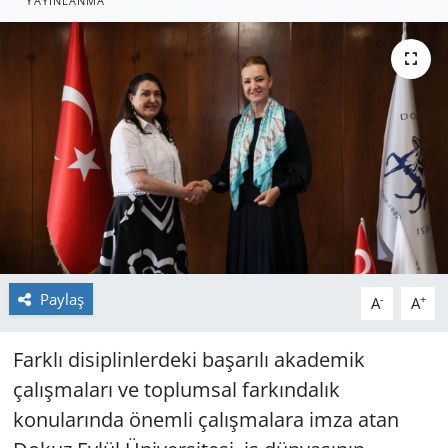
YAYINLANMA
GÜNDEM
HABERDE İNSAN
KÜLTÜR SANAT
MAGAZİN
POLİTİKA
RESMİ İLANLAR
Paylaş
-
+
A
A
SAĞLIK
Farklı disiplinlerdeki başarılı akademik
çalışmaları ve toplumsal farkındalık
SİYASET
konularında önemli çalışmalara imza atan
SPOR