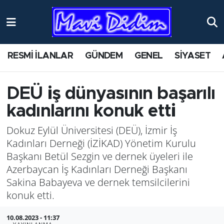
ANTİK YERLER
Nöbetçi Eczaneler
RESMİ İLANLAR
GÜNDEM
GENEL
SİYASET
ASAYİŞ
Hava Durumu
AYDIN
Namaz Vakitleri
DEÜ iş dünyasının başarılı
kadınlarını konuk etti
BİLİM VE TEKNOLOJİ
Trafik Durumu
Dokuz Eylül Üniversitesi (DEÜ), İzmir İş
ÇEVRE
Süper Lig Puan Durumu ve Fikstür
Kadınları Derneği (İZİKAD) Yönetim Kurulu
Başkanı Betül Sezgin ve dernek üyeleri ile
EĞİTİM
Tüm Manşetler
Azerbaycan İş Kadınları Derneği Başkanı
Sakina Babayeva ve dernek temsilcilerini
EKONOMİ
Son Dakika Haberleri
konuk etti.
GENEL
Haber Arşivi
10.08.2023 - 11:37