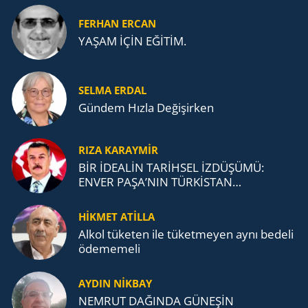
FERHAN ERCAN
YAŞAM İÇİN EĞİTİM.
SELMA ERDAL
Gündem Hızla Değişirken
RIZA KARAYMIR
BİR İDEALİN TARİHSEL İZDÜŞÜMÜ:
ENVER PAŞA’NIN TÜRKİSTAN
MÜCADELESİ VE TÜRK DEVLETLERİ
TEŞKİLATI’NA UZANAN MİRASI
HİKMET ATİLLA
Alkol tü­ke­ten ile tü­ket­me­yen aynı be­de­li
öde­me­me­li
AYDIN NİKBAY
NEMRUT DAĞINDA GÜNEŞİN