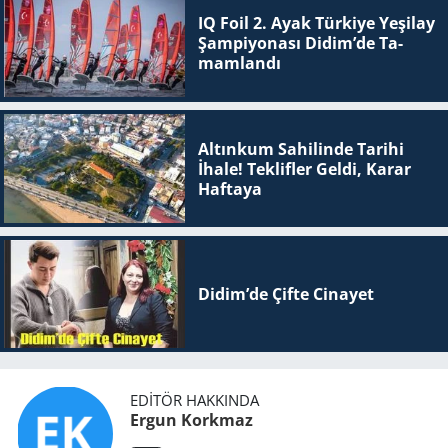
IQ Foil 2. Ayak Tür­ki­ye Ye­şi­lay
Şam­pi­yo­na­sı Didim’de Ta­
mam­lan­dı
Altınkum Sahilinde Tarihi
İhale! Teklifler Geldi, Karar
Haftaya
Didim’de Çifte Ci­na­yet
EDITÖR HAKKINDA
Ergun Korkmaz