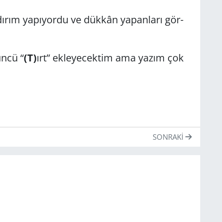
­dı­rım ya­pı­yor­du ve dük­kân ya­panları gör­
n­cü “
(T)
ırt” ek­le­ye­cek­tim ama yazım çok
SONRAKI