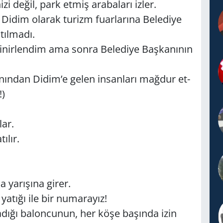
­ni­zi değil, park etmiş ara­ba­la­rı izler.
Didim ola­rak tu­rizm fu­ar­la­rı­na Be­le­di­ye
tıl­ma­dı.
nir­len­dim ama sonra Be­le­di­ye Baş­ka­nı­nın
­nın­dan Didim’e gelen in­san­la­rı mağ­dur et­
!)
lar.
ı­lır.
 ya­rı­şı­na girer.
a­tı­ğı ile bir nu­ma­ra­yız!
­la­dı­ğı ba­lon­cu­nun, her köşe ba­şın­da izin