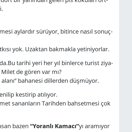
i.
e­si ay­lar­dır sü­rü­yor, bi­tin­ce nasıl so­nuç­
t­kı­sı yok. Uzak­tan bak­mak­la ye­ti­ni­yor­lar.
u ta­ri­hi yer­i her yıl bin­ler­ce tu­rist zi­ya­
ni Milet de gören var mı?
 alanı” ba­ha­ne­si dil­ler­den düş­mü­yor.
i­lip kes­ti­rip atı­lı­yor.
iz­met sa­nan­la­rın Ta­rih­den bah­set­me­si çok
nsan bazen
“Yo­ran­lı Ka­ma­cı”
yı ara­mı­yor