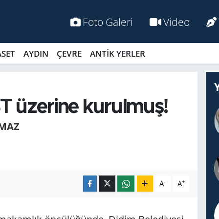
Foto Galeri
Video
ASET
AYDIN
ÇEVRE
ANTİK YERLER
 üze­ri­ne ku­rul­muş!
MAZ
-
+
A
A