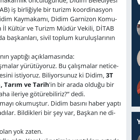
a­kam­lık ön­cü­lü­ğün­de, Didim Be­le­di­ye­si
B) iş bir­li­ğiy­le bir tu­rizm ko­or­di­nas­yon
­ya Didim Kay­ma­ka­mı, Didim Gar­ni­zon Ko­mu­
ın İl Kül­tür ve Tu­rizm Müdür Ve­ki­li, DİTAB
da baş­kan­la­rı, sivil top­lum ku­ru­luş­la­rı­nın
nının yaptığı açık­la­masında:
ş­ma­lar yü­rü­tü­yo­ruz. Bu ça­lış­ma­lar ne­ti­ce­
i­ni is­ti­yo­ruz. Bi­li­yor­su­nuz ki Didim,
3T
m, Tarım ve Tarih
'in bir arada ol­du­ğu bir
ile­ri­ye gö­tü­re­bi­li­riz?” dedi.
la­ma­yı oku­muş­tur. Didim ba­sı­nı haber yaptı
­lar. Bil­dik­le­ri bir şey var, Baş­kan ne di­
i olan yok zaten.