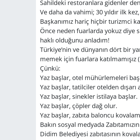
Sa­hil­de­ki res­to­ran­la­ra gi­den­ler de
Ve daha da va­hi­mi; 30 yıl­dır ilk kez, 
Baş­ka­nı­mız hariç hiç­bir tu­rizm­ci ka­
Önce neden fu­ar­lar­da yokuz diye si­
haklı ol­du­ğu­nu an­la­dım!
Tür­ki­ye’nin ve dün­ya­nın dört bir ya
me­mek için fu­ar­la­ra ka­tıl­ma­mı­şız (
Çünkü:
Yaz baş­lar, otel mü­hür­le­me­le­ri baş­
Yaz baş­lar, ta­til­ci­ler otel­den dı­şa­rı at
Yaz baş­lar, si­nek­ler is­ti­la­ya baş­lar.
Yaz baş­lar, çöp­ler dağ olur.
Yaz baş­lar, za­bı­ta ba­lon­cu ko­va­la­ma
Bakın sos­yal med­ya­da Za­bı­ta­mı­zın y
Didim Be­le­di­ye­si za­bı­ta­sı­nın ko­va