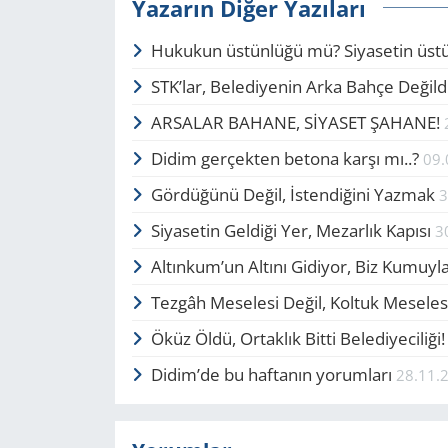
Yazarın Diğer Yazıları
Hukukun üstünlüğü mü? Si­ya­setin üs
STK’lar, Belediyenin Arka Bahçe De­ğil­d
AR­SA­LAR BA­HA­NE, SİYASET ŞA­HA­NE!
Didim ger­çek­ten be­to­na karşı mı..?
09.
Gör­dü­ğü­nü Değil, İsten­di­ği­ni Yaz­mak
3
Siyasetin Geldiği Yer, Mezarlık Kapısı
3
Altınkum’un Altını Gidiyor, Biz Kumuy
Tezgâh Meselesi Değil, Koltuk Mesele
Öküz Öldü, Or­tak­lık Bitti Belediyeciliği
Didim’de bu haftanın yorumları
28.11.