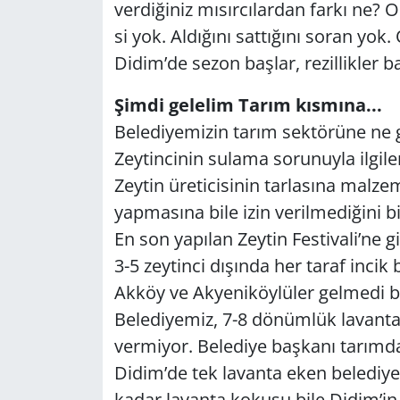
ver­di­ği­niz mı­sır­cı­lar­dan farkı ne
si yok. Al­dı­ğı­nı sat­tı­ğı­nı soran 
Didim’de sezon baş­lar, re­zil­lik­ler ba
Şimdi ge­le­lim Tarım kıs­mı­na...
Be­le­di­ye­mi­zin tarım sek­tö­rü­ne ne 
Zey­tin­ci­nin su­la­ma so­ru­nuy­la il­gi­
Zey­tin üre­ti­ci­si­nin tar­la­sı­na mal­z
yap­ma­sı­na bile izin ve­ril­me­di­ği­ni
En son ya­pı­lan Zey­tin Fes­ti­va­li’ne g
3-5 zey­tin­ci dı­şın­da her taraf incik 
Akköy ve Ak­ye­ni­köy­lü­ler gel­me­di b
Be­le­di­ye­miz, 7-8 dö­nüm­lük la­van­t
ver­mi­yor. Be­le­di­ye baş­ka­nı ta­rım­
Didim’de tek la­van­ta eken be­le­di­ye­mi
kadar la­van­ta ko­ku­su bile Didim’in 