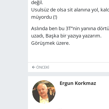
değil.
Usul­süz de olsa sit ala­nı­na yol, kal
mü­yor­du (!)
As­lın­da ben bu 3T”nin ya­nı­na dör­tü
uzadı, Başka bir ya­zı­ya ya­za­rım.
Gö­rüş­mek üzere.
ÖNCEKI
Ergun Korkmaz