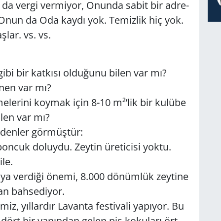
? O da vergi ver­mi­yor, Onun­da sabit bir ad­re­
yok. Onun da Oda kaydı yok. Te­miz­lik hiç yok.
ş­lar. vs. vs.
gibi bir kat­kı­sı ol­du­ğu­nu bilen var mı?
le­nen var mı?
e­me­le­ri­ni koy­mak için 8-10 m²’lik bir ku­lü­be
 bilen var mı?
i­den­ler gör­müş­tür:
bon­cuk do­luy­du. Zey­tin üre­ti­ci­si yoktu.
ile.
a­ya ver­di­ği önemi, 8.000 dö­nüm­lük zey­ti­ne
dan bah­se­di­yor.
z, yıl­lar­dır La­van­ta fes­ti­vali ya­pı­yor. Bu
dört bir ya­nın­dan gelen pis ko­ku­la­rı ört­