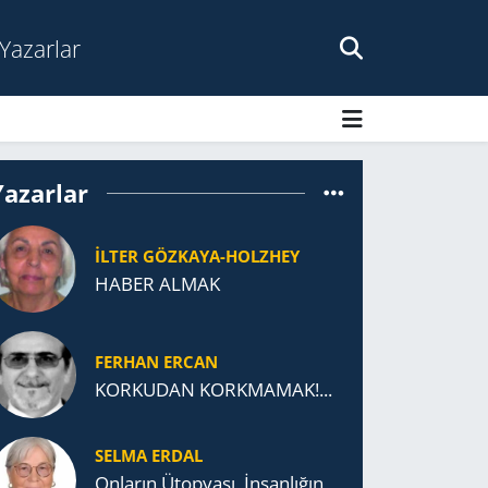
Yazarlar
Yazarlar
İLTER GÖZKAYA-HOLZHEY
HABER ALMAK
FERHAN ERCAN
KORKUDAN KORKMAMAK!...
SELMA ERDAL
Onların Ütopyası, İnsanlığın