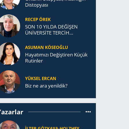
Distopyası
RECEP ÖREK
SON 10 YILDA DEĞİŞEN
ÜNİVERSİTE TERCİH
DAVRANIŞLARI
ASUMAN KÖSEOĞLU
Ha­ya­tı­mı­zı De­ğiş­ti­ren Küçük
Ru­tin­ler
YÜKSEL ERCAN
Biz ne ara yenildik?
Yazarlar
İLTER GÖZKAYA-HOLZHEY