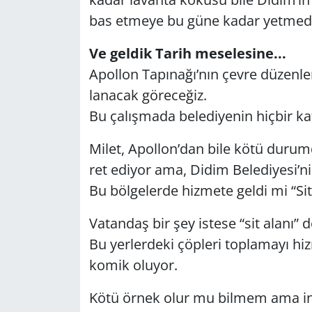
bas et­me­ye bu güne kadar yet­me­d
Ve gel­dik Tarih me­se­le­si­ne...
Apol­lon Ta­pı­na­ğı’nın çevre dü­zen­le­m
la­na­cak gö­re­ce­ğiz.
Bu ça­lış­ma­da be­le­di­ye­nin hiç­bir ka
Milet, Apol­lon’dan bile kötü du­rum­da.B
ret edi­yor ama, Didim Be­le­di­ye­si’
Bu böl­ge­ler­de hiz­me­te geldi mi “Sit
Va­tan­daş bir şey is­te­se “sit alanı” de­n
Bu yer­ler­de­ki çöp­le­ri top­la­ma­yı h
komik olu­yor.
Kötü örnek olur mu bil­mem ama i