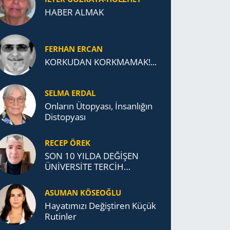
HABER ALMAK
FERHAN ERCAN
KORKUDAN KORKMAMAK!...
SELMA ERDAL
Onların Ütopyası, İnsanlığın
Distopyası
RECEP ÖREK
SON 10 YILDA DEĞİŞEN
ÜNİVERSİTE TERCİH
DAVRANIŞLARI
ASUMAN KÖSEOĞLU
Ha­ya­tı­mı­zı De­ğiş­ti­ren Küçük
Ru­tin­ler