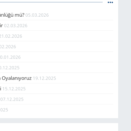
tünlüğü mü?
05.03.2026
ir
02.03.2026
21.02.2026
02.2026
0.01.2026
0.12.2025
la Oyalanıyoruz
19.12.2025
si
15.12.2025
!
07.12.2025
2025