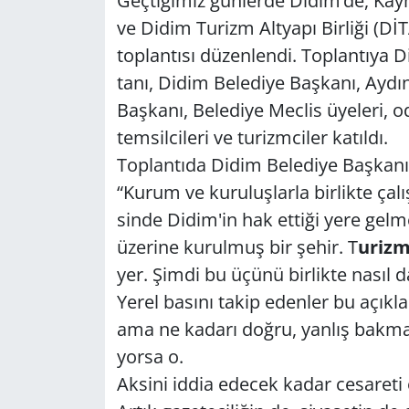
Geç­ti­ği­miz gün­ler­de Didim’de, Kay­m
ve Didim Tu­rizm Alt­ya­pı Bir­li­ği (DİTA
GÜNDEM
top­lan­tı­sı dü­zen­len­di. Top­lan­tı
HABERDE İNSAN
ta­nı, Didim Be­le­di­ye Baş­ka­nı, Ayd
Baş­ka­nı, Be­le­di­ye Mec­lis üye­le­ri, o
KÜLTÜR SANAT
tem­sil­ci­le­ri ve tu­rizm­ci­ler ka­tıl­dı.
Top­lan­tı­da Didim Be­le­di­ye Baş­ka­
MAGAZİN
“Kurum ve ku­ru­luş­lar­la bir­lik­te ça­lı
sin­de Didim'in hak et­ti­ği yere gel­me­s
POLİTİKA
üze­ri­ne ku­rul­muş bir şehir. T
u­riz
RESMİ İLANLAR
yer. Şimdi bu üçünü bir­lik­te nasıl daha 
Yerel ba­sı­nı takip eden­ler bu açık­
SAĞLIK
ama ne ka­da­rı doğru, yan­lış bak­ma­dı
yor­sa o.
SİYASET
Ak­si­ni iddia edecek kadar ce­sa­re­t
SPOR