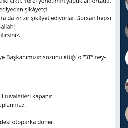
 cılkı çıktı. Yerel yö­ne­timin yap­tık­la­rı or­ta­da.
di­ye­den şi­kâ­yet­çi.
ra da zır zır şi­kâ­yet edi­yor­lar. Sor­san hepsi
al­lah!
ir­si­niz.
­ye Baş­ka­nı­mı­zın sö­zü­nü et­ti­ği o “3T” ney­
u­va­let­le­ri ka­pa­nır.
top­lan­maz.
­de­si oto­par­ka döner.