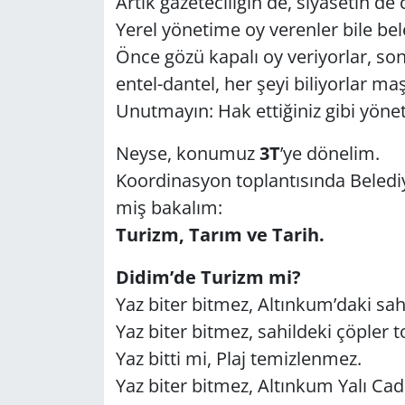
Artık ga­ze­te­ci­li­ğin de, si­ya­se­tin de
Yerel yö­ne­ti­me oy ve­ren­ler bile be­le­
Yerel
Önce gözü ka­pa­lı oy ve­ri­yor­lar, son
en­tel-dan­tel, her şeyi bi­li­yor­lar ma­ş
Unut­ma­yın: Hak et­ti­ği­niz gibi yö­ne­ti­l
Neyse, ko­nu­mu­z
3T
’ye dö­ne­lim.
Ko­or­di­nas­yon top­lan­tı­sın­da Be­le­di
miş ba­ka­lım:
Tu­rizm, Tarım ve Tarih.
Didim’de Tu­rizm mi?
Yaz biter bit­mez, Al­tın­kum’daki sahil t
Yaz biter bit­mez, sa­hil­de­ki çöp­ler 
Yaz bitti mi, Plaj te­miz­len­mez.
Yaz biter bit­mez, Al­tın­kum Yalı Cad