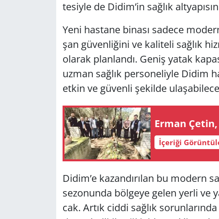
te­siy­le de Didim’in sağ­lık alt­ya­pı­sı
Yerel
Yeni has­ta­ne bi­na­sı sa­de­ce mo­dern
şan gü­ven­li­ği­ni ve ka­li­te­li sağ­lı
ola­rak plan­lan­dı. Geniş yatak ka­pa­si­
uzman sağ­lık per­so­ne­liy­le Didim hal
etkin ve gü­ven­li şe­kil­de ula­şa­bi­lec
Erman Çetin, Ve
İçeriği Görüntü
Didim’e ka­zan­dı­rı­lan bu mo­dern sağ­lı
se­zo­nun­da böl­ge­ye gelen yerli ve ya
cak. Artık ciddi sağ­lık so­run­la­rın­da