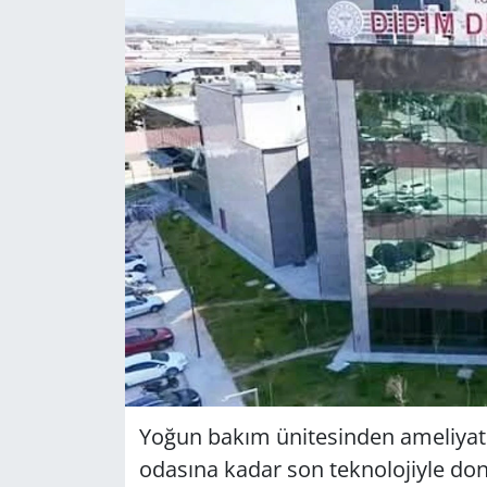
GÜNDEM
HABERDE İNSAN
KÜLTÜR SANAT
MAGAZİN
POLİTİKA
RESMİ İLANLAR
SAĞLIK
SİYASET
Yoğun bakım üni­te­sin­den ame­li­yat­ha
oda­sı­na kadar son tek­no­lo­jiy­le do­n
SPOR