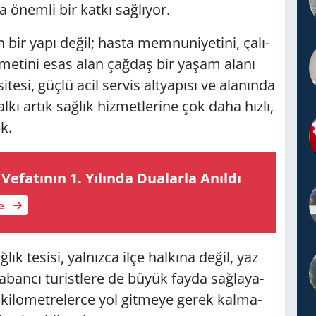
­na önem­li bir katkı sağ­lı­yor.
 bir yapı değil; hasta mem­nu­ni­ye­ti­ni, ça­lı­
k hiz­me­ti­ni esas alan çağ­daş bir yaşam alanı
te­si, güçlü acil ser­vis alt­ya­pı­sı ve ala­nın­da
kı artık sağ­lık hiz­met­le­ri­ne çok daha hızlı,
ek.
­fa­tı­nın 1. Yı­lın­da Du­alar­la Anıl­dı
le
k te­si­si, yal­nız­ca ilçe hal­kı­na değil, yaz
­ban­cı tu­rist­le­re de büyük fayda sağ­la­ya­
 ki­lo­met­re­ler­ce yol git­me­ye gerek kal­ma­