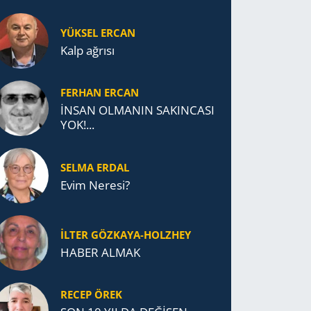
YÜKSEL ERCAN
Kalp ağrısı
FERHAN ERCAN
İNSAN OLMANIN SAKINCASI
YOK!...
SELMA ERDAL
Evim Neresi?
İLTER GÖZKAYA-HOLZHEY
HABER ALMAK
RECEP ÖREK