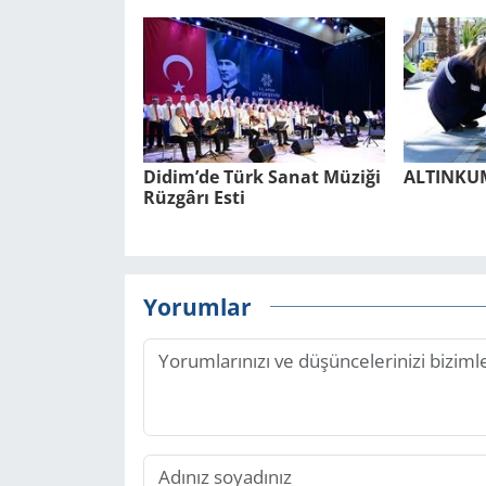
Didim’de Türk Sanat Mü­zi­ği
AL­TIN­K
Rüz­gâ­rı Esti
Yorumlar