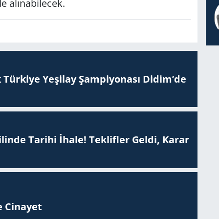
­de alı­na­bi­lecek.
 Tür­ki­ye Ye­şi­lay Şam­pi­yo­na­sı Didim’de
inde Tarihi İhale! Teklifler Geldi, Karar
 Ci­na­yet