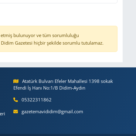
 etmiş bulunuyor ve tüm sorumluluğu
Didim Gazetesi hiçbir şekilde sorumlu tutulamaz.
Atatürk Bulvarı Efeler Mahallesi 1398 sokak
Efendi İş Hanı No:1/B Didim-Aydın
05322311862
gazetemavididim@gmail.com
eri