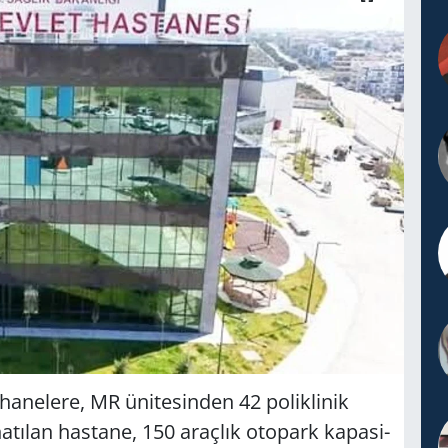
­ne­le­re, MR üni­te­sin­den 42 po­lik­li­nik
a­tı­lan has­ta­ne, 150 araç­lık oto­park ka­pa­si­