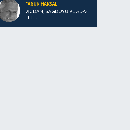
FARUK HAKSAL
VİCDAN, SAĞ­DU­YU VE ADA­
LET…