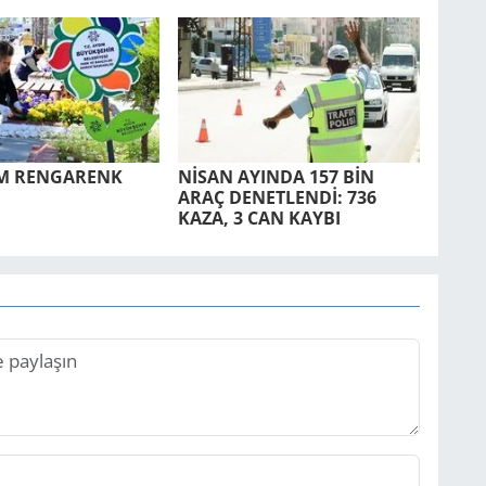
UM REN­GA­RENK
NİSAN AYIN­DA 157 BİN
ARAÇ DE­NET­LENDİ: 736
KAZA, 3 CAN KAYBI