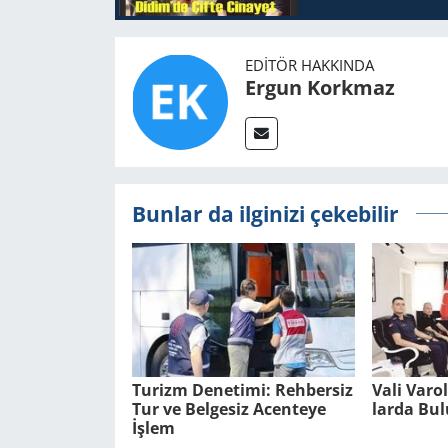
EDITÖR HAKKINDA
Ergun Korkmaz
Bunlar da ilginizi çekebilir
Tu­rizm De­ne­ti­mi: Reh­ber­siz
Vali Varo
Tur ve Bel­ge­siz Acen­te­ye
lar­da Bu­
İşlem