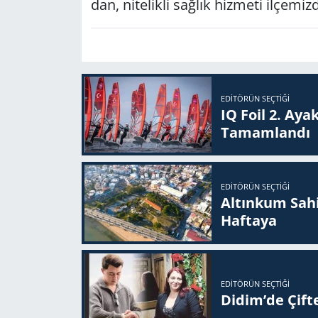
dan, ni­te­lik­li sağ­lık hiz­me­ti il­çe­miz
EDITÖRÜN SEÇTIĞI
IQ Foil 2. Ayak
Ta­mam­lan­dı
EDITÖRÜN SEÇTIĞI
Altınkum Sahil
Haftaya
EDITÖRÜN SEÇTIĞI
Didim’de Çifte