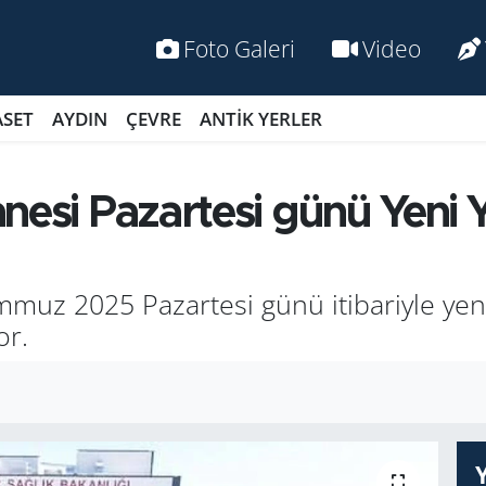
Foto Galeri
Video
ASET
AYDIN
ÇEVRE
ANTİK YERLER
nesi Pazartesi günü Yeni 
­muz 2025 Pa­zar­te­si günü iti­ba­riy­le yen
or.