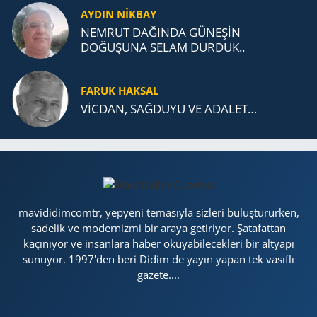
AYDIN NİKBAY
NEMRUT DAĞINDA GÜNEŞİN
DOĞUŞUNA SELAM DURDUK..
FARUK HAKSAL
VİCDAN, SAĞ­DU­YU VE ADA­LET…
mavididimcomtr, yepyeni temasıyla sizleri buluştururken,
sadelik ve modernizmi bir araya getiriyor. Şatafattan
kaçınıyor ve insanlara haber okuyabilecekleri bir altyapı
sunuyor. 1997'den beri Didim de yayın yapan tek vasıflı
gazete....