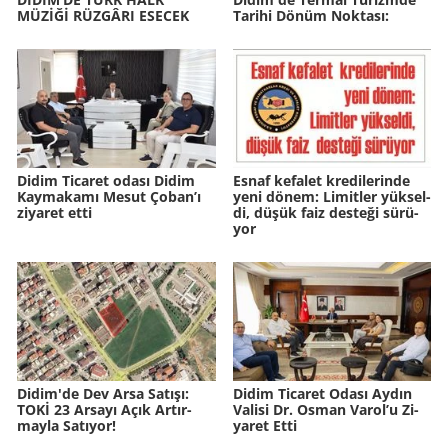
MÜZİĞİ RÜZ­GÂ­RI ESECEK
Ta­ri­hi Dönüm Nok­ta­sı:
Didim Ticaret odası Didim
Esnaf ke­fa­let kre­di­le­rin­de
Kaymakamı Mesut Çoban’ı
yeni dönem: Li­mit­ler yük­sel­
ziyaret etti
di, düşük faiz des­te­ği sü­rü­
yor
Didim'de Dev Arsa Sa­tı­şı:
Didim Ti­ca­ret Odası Aydın
TOKİ 23 Ar­sa­yı Açık Ar­tır­
Va­li­si Dr. Osman Varol’u Zi­
may­la Sa­tı­yor!
ya­ret Etti