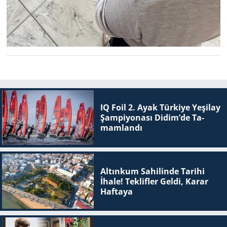
IQ Foil 2. Ayak Tür­ki­ye Ye­şi­lay
Şam­pi­yo­na­sı Didim’de Ta­
mam­lan­dı
Altınkum Sahilinde Tarihi
İhale! Teklifler Geldi, Karar
Haftaya