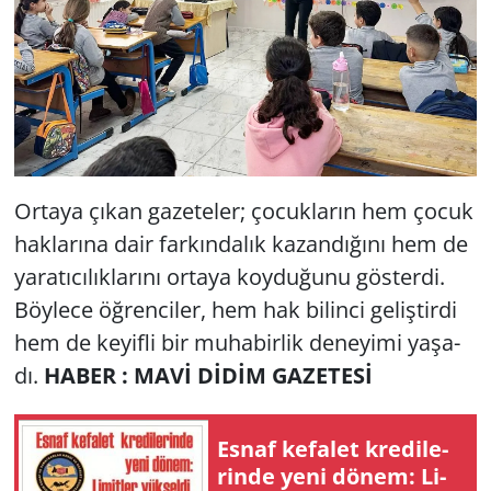
Or­ta­ya çıkan ga­ze­te­ler; ço­cuk­la­rın hem çocuk
hak­la­rı­na dair far­kın­da­lık ka­zan­dı­ğı­nı hem de
ya­ra­tı­cı­lık­la­rı­nı or­ta­ya koy­du­ğu­nu gös­ter­di.
Böy­le­ce öğ­ren­ci­ler, hem hak bi­lin­ci ge­liş­tir­di
hem de ke­yif­li bir mu­ha­bir­lik de­ne­yi­mi ya­şa­
dı.
HABER : MAVİ DİDİM GAZETESİ
Esnaf ke­fa­let kre­di­le­
rin­de yeni dönem: Li­