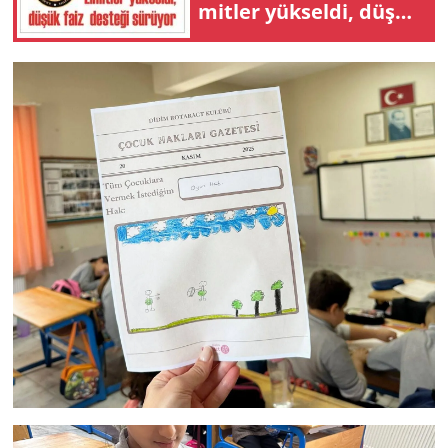
mit­ler yük­sel­di, düşük
faiz des­te­ği sü­rü­yor