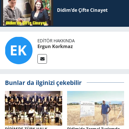
Didim’de Çifte Ci­na­yet
EDITÖR HAKKINDA
Ergun Korkmaz
Bunlar da ilginizi çekebilir
DİDİM’DE TÜRK HALK
Didim'de Ter­mal Tu­rizm­de