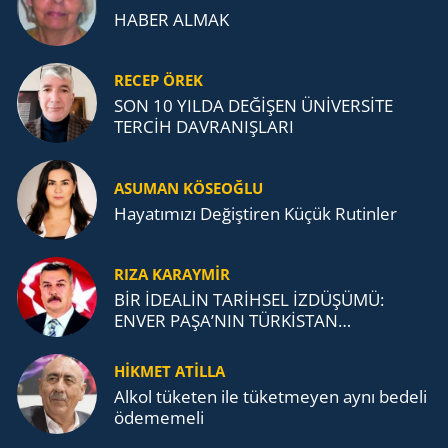
HABER ALMAK
RECEP ÖREK
SON 10 YILDA DEĞİŞEN ÜNİVERSİTE
TERCİH DAVRANIŞLARI
ASUMAN KÖSEOĞLU
Ha­ya­tı­mı­zı De­ğiş­ti­ren Küçük Ru­tin­ler
RIZA KARAYMIR
BİR İDEALİN TARİHSEL İZDÜŞÜMÜ:
ENVER PAŞA’NIN TÜRKİSTAN
MÜCADELESİ VE TÜRK DEVLETLERİ
TEŞKİLATI’NA UZANAN MİRASI
HİKMET ATİLLA
Alkol tü­ke­ten ile tü­ket­me­yen aynı be­de­li
öde­me­me­li