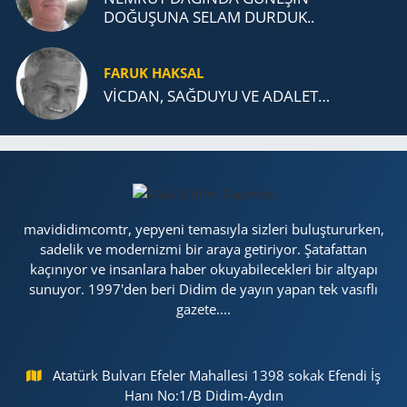
DOĞUŞUNA SELAM DURDUK..
FARUK HAKSAL
VİCDAN, SAĞ­DU­YU VE ADA­LET…
mavididimcomtr, yepyeni temasıyla sizleri buluştururken,
sadelik ve modernizmi bir araya getiriyor. Şatafattan
kaçınıyor ve insanlara haber okuyabilecekleri bir altyapı
sunuyor. 1997'den beri Didim de yayın yapan tek vasıflı
gazete....
Atatürk Bulvarı Efeler Mahallesi 1398 sokak Efendi İş
Hanı No:1/B Didim-Aydın