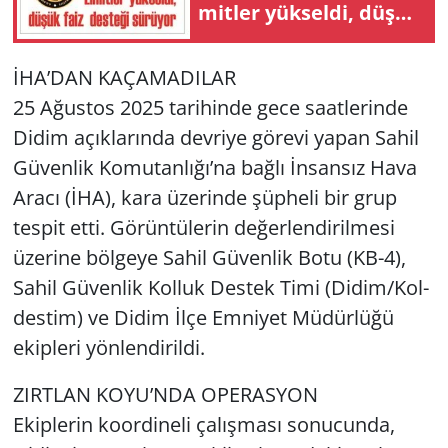
mit­ler yük­sel­di, düşük
faiz des­te­ği sü­rü­yor
Yerel
İHA’DAN KA­ÇA­MA­DI­LAR
25 Ağus­tos 2025 ta­ri­hin­de gece sa­at­le­rin­de
Didim açık­la­rın­da dev­ri­ye gö­re­vi yapan Sahil
Gü­ven­lik Ko­mu­tan­lı­ğı’na bağlı İnsan­sız Hava
Aracı (İHA), kara üze­rin­de şüp­he­li bir grup
tes­pit etti. Gö­rün­tü­le­rin de­ğer­len­di­ril­me­si
üze­ri­ne böl­ge­ye Sahil Gü­ven­lik Botu (KB-4),
Sahil Gü­ven­lik Kol­luk Des­tek Timi (Didim/Kol­
des­tim) ve Didim İlçe Em­ni­yet Mü­dür­lü­ğü
ekip­le­ri yön­len­di­ril­di.
ZIRT­LAN KOYU’NDA OPE­RAS­YON
Ekip­le­rin ko­or­di­ne­li ça­lış­ma­sı so­nu­cun­da,