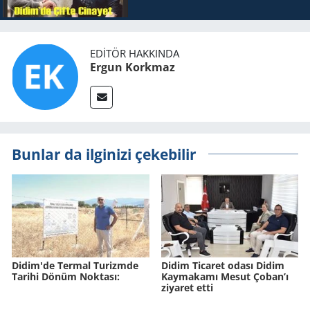
EDITÖR HAKKINDA
Ergun Korkmaz
Bunlar da ilginizi çekebilir
Didim'de Ter­mal Tu­rizm­de
Didim Ticaret odası Didim
Ta­ri­hi Dönüm Nok­ta­sı:
Kaymakamı Mesut Çoban’ı
ziyaret etti