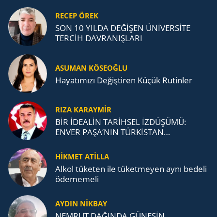
RECEP ÖREK
SON 10 YILDA DEĞİŞEN ÜNİVERSİTE
TERCİH DAVRANIŞLARI
ASUMAN KÖSEOĞLU
Ha­ya­tı­mı­zı De­ğiş­ti­ren Küçük Ru­tin­ler
RIZA KARAYMIR
BİR İDEALİN TARİHSEL İZDÜŞÜMÜ:
ENVER PAŞA’NIN TÜRKİSTAN
MÜCADELESİ VE TÜRK DEVLETLERİ
TEŞKİLATI’NA UZANAN MİRASI
HİKMET ATİLLA
Alkol tü­ke­ten ile tü­ket­me­yen aynı be­de­li
öde­me­me­li
AYDIN NİKBAY
NEMRUT DAĞINDA GÜNEŞİN