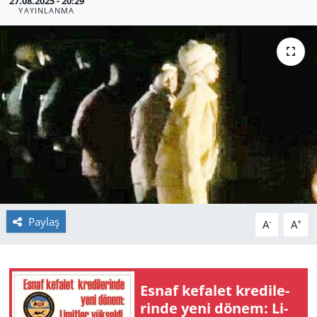
27.08.2025 - 20:29
YAYINLANMA
GÜNDEM
HABERDE İNSAN
KÜLTÜR SANAT
MAGAZİN
POLİTİKA
RESMİ İLANLAR
Paylaş
-
+
A
A
SAĞLIK
SİYASET
Esnaf ke­fa­let kre­di­le­
rin­de yeni dönem: Li­
SPOR