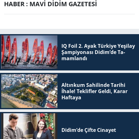
HABER : MAVİ DİDİM GAZETESİ
IQ Foil 2. Ayak Tür­ki­ye Ye­şi­lay
Şam­pi­yo­na­sı Didim’de Ta­
mam­lan­dı
Altınkum Sahilinde Tarihi
İhale! Teklifler Geldi, Karar
Haftaya
Didim’de Çifte Ci­na­yet