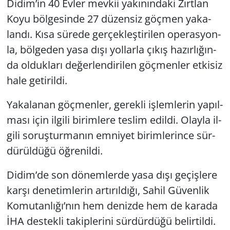
Didim’in 40 Evler mev­kii ya­kı­nın­da­ki Zırt­lan
Koyu böl­ge­sin­de 27 dü­zen­siz göç­men ya­ka­
lan­dı. Kısa sü­re­de ger­çek­leş­ti­ri­len ope­ras­yon­
la, böl­ge­den yasa dışı yol­lar­la çıkış ha­zır­lı­ğın­
da ol­duk­la­rı de­ğer­len­di­ri­len göç­men­ler et­ki­siz
hale ge­ti­ril­di.
Ya­ka­la­nan göç­men­ler, ge­rek­li iş­lem­le­rin ya­pıl­
ma­sı için il­gi­li bi­rim­le­re tes­lim edil­di. Olay­la il­
gi­li so­ruş­tur­ma­nın em­ni­yet bi­rim­le­rin­ce sür­
dü­rül­dü­ğü öğ­re­nil­di.
Didim’de son dö­nem­ler­de yasa dışı ge­çiş­le­re
karşı de­ne­tim­le­rin ar­tı­rıl­dı­ğı, Sahil Gü­ven­lik
Ko­mu­tan­lı­ğı’nın hem de­niz­de hem de ka­ra­da
İHA des­tek­li ta­kip­le­ri­ni sür­dür­dü­ğü be­lir­til­di.