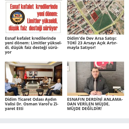
Esnaf ke­fa­let kre­di­le­rin­de
Didim'de Dev Arsa Sa­tı­şı:
yeni dönem: Li­mit­ler yük­sel­
TOKİ 23 Ar­sa­yı Açık Ar­tır­
di, düşük faiz des­te­ği sü­rü­
may­la Sa­tı­yor!
yor
Didim Ti­ca­ret Odası Aydın
ES­NA­FIN DERDİNİ AN­LA­MA­
Va­li­si Dr. Osman Varol’u Zi­
DAN VERİLEN MÜJDE,
ya­ret Etti
MÜJDE DEĞİLDİR!