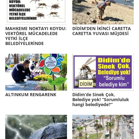
MAH­KE­ME NOK­TA­YI KOYDU:
DİDİM’DEN İKİNCİ CA­RET­TA
VEK­TÖ­REL MÜ­CA­DE­LE­DE
CA­RET­TA YU­VA­SI MÜJ­DESİ
YETKİ İLÇE
BELEDİYELERİNDE
AL­TIN­KUM REN­GA­RENK
Didim’de Sinek Çok,
Belediye yok! “Sorumluluk
hangi belediyede?”