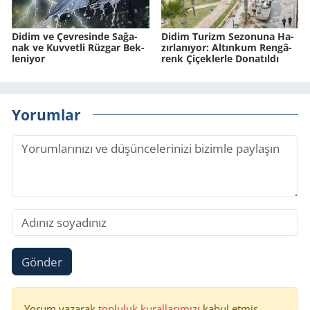
Didim ve Çev­re­sin­de Sa­ğa­
Didim Tu­rizm Se­zo­nu­na Ha­
nak ve Kuv­vet­li Rüz­gar Bek­
zır­la­nı­yor: Al­tın­kum Ren­gâ­
le­ni­yor
renk Çi­çek­ler­le Do­na­tıl­dı
Yorumlar
Gönder
Yorum yazarak
topluluk kurallarımızı
kabul etmiş