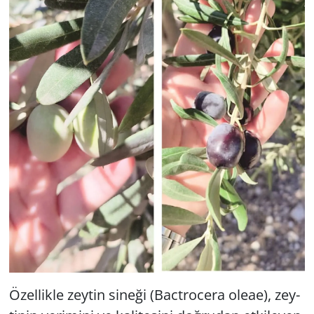
Özel­lik­le zey­tin si­ne­ği (Bact­ro­ce­ra oleae), zey­