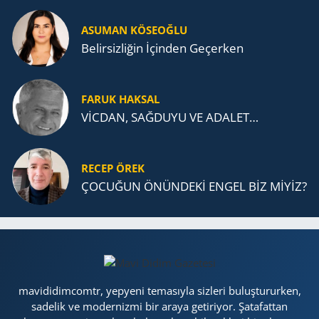
ASUMAN KÖSEOĞLU
Belirsizliğin İçinden Geçerken
FARUK HAKSAL
VİCDAN, SAĞ­DU­YU VE ADA­LET…
RECEP ÖREK
ÇOCUĞUN ÖNÜNDEKİ ENGEL BİZ MİYİZ?
mavididimcomtr, yepyeni temasıyla sizleri buluştururken,
sadelik ve modernizmi bir araya getiriyor. Şatafattan