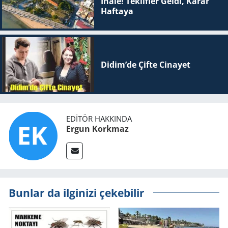
İhale! Teklifler Geldi, Karar
Haftaya
Didim’de Çifte Ci­na­yet
EDITÖR HAKKINDA
Ergun Korkmaz
Bunlar da ilginizi çekebilir