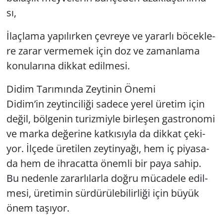
sı,
İlaç­la­ma ya­pı­lır­ken çev­re­ye ve ya­rar­lı bö­cek­le­
re zarar ver­me­mek için doz ve za­man­la­ma
ko­nu­la­rı­na dik­kat edil­me­si.
Didim Ta­rı­mın­da Zey­ti­nin Önemi
Didim’in zey­tin­ci­li­ği sa­de­ce yerel üre­tim için
değil, böl­ge­nin tu­riz­miy­le bir­le­şen gast­ro­no­mi
ve marka de­ğe­ri­ne kat­kı­sıy­la da dik­kat çe­ki­
yor. İlçede üre­ti­len zey­tin­ya­ğı, hem iç pi­ya­sa­
da hem de ih­ra­cat­ta önem­li bir paya sahip.
Bu ne­den­le za­rar­lı­lar­la doğru mü­ca­de­le edil­
me­si, üre­ti­min sür­dü­rü­le­bi­lir­li­ği için büyük
önem ta­şı­yor.