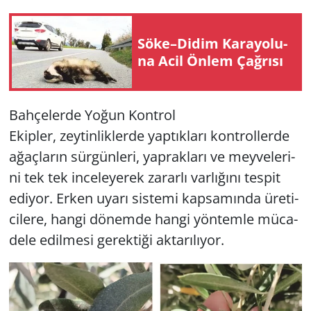
Söke–Didim Ka­ra­yo­lu­
na Acil Önlem Çağ­rı­sı
Bah­çe­ler­de Yoğun Kont­rol
Ekip­ler, zey­tin­lik­ler­de yap­tık­la­rı kont­rol­ler­de
ağaç­la­rın sür­gün­le­ri, yap­rak­la­rı ve mey­ve­le­ri­
ni tek tek in­ce­le­ye­rek za­rar­lı var­lı­ğı­nı tes­pit
edi­yor. Erken uyarı sis­te­mi kap­sa­mın­da üre­ti­
ci­le­re, hangi dö­nem­de hangi yön­tem­le mü­ca­
de­le edil­me­si ge­rek­ti­ği ak­ta­rı­lı­yor.