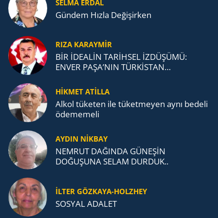
SELMA ERDAL
Gündem Hızla Değişirken
RIZA KARAYMIR
BİR İDEALİN TARİHSEL İZDÜŞÜMÜ:
ENVER PAŞA’NIN TÜRKİSTAN
MÜCADELESİ VE TÜRK DEVLETLERİ
TEŞKİLATI’NA UZANAN MİRASI
HİKMET ATİLLA
Alkol tü­ke­ten ile tü­ket­me­yen aynı be­de­li
öde­me­me­li
AYDIN NİKBAY
NEMRUT DAĞINDA GÜNEŞİN
DOĞUŞUNA SELAM DURDUK..
İLTER GÖZKAYA-HOLZHEY
SOSYAL ADALET