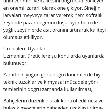
ti­nin ve­ri­mi­ni ve ka­li­te­si­ni doğ­ru­dan et­ki­le­yen
en önem­li za­rar­lı ola­rak öne çı­kı­yor. Si­ne­ğin
lar­va­la­rı mey­ve­ye zarar ve­re­rek hem sof­ra­lık
zey­tin­de pazar de­ğe­ri­ni dü­şü­rü­yor hem de
yağ­lık zey­tin­ler­de asit ora­nı­nı ar­tı­ra­rak ka­li­te­yi
olum­suz et­ki­li­yor.
Üre­ti­ci­le­re Uya­rı­lar
Uz­man­lar, üre­ti­ci­le­re şu ko­nu­lar­da uya­rı­lar­da
bu­lu­nu­yor:
Za­rar­lı­nın yoğun gö­rül­dü­ğü dö­nem­ler­de bi­yo­
tek­nik tu­zak­lar ve kim­ya­sal mü­ca­de­le yön­
tem­le­ri­nin doğru za­man­da kul­la­nıl­ma­sı,
Bah­çe­le­rin dü­zen­li ola­rak kont­rol edil­me­si ve
bu­la­şık mey­ve­le­rin bah­çe­den uzak­laş­tı­rıl­ma­