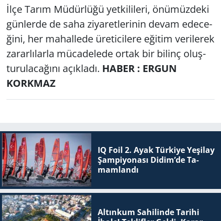
İlçe Tarım Mü­dür­lü­ğü yet­ki­li­le­ri, önü­müz­de­ki
gün­ler­de de saha zi­ya­ret­le­ri­nin devam ede­ce­
ği­ni, her ma­hal­le­de üre­ti­ci­le­re eği­tim ve­ri­le­rek
za­rar­lı­lar­la mü­ca­de­le­de ortak bir bi­linç oluş­
tu­ru­la­ca­ğı­nı açık­la­dı.
HABER : ERGUN
KORKMAZ
IQ Foil 2. Ayak Tür­ki­ye Ye­şi­lay
Şam­pi­yo­na­sı Didim’de Ta­
mam­lan­dı
Altınkum Sahilinde Tarihi