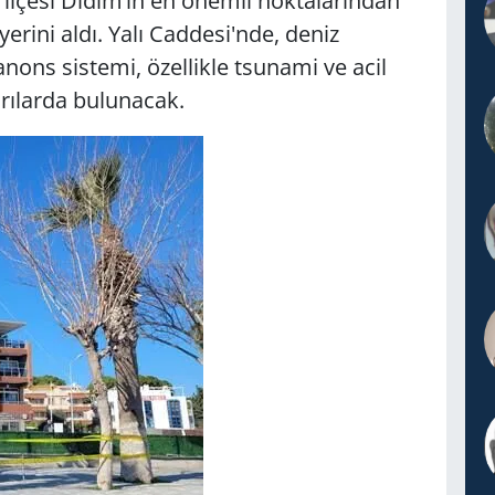
ı ilçesi Didim’in en önemli noktalarından
erini aldı. Yalı Caddesi'nde, deniz
nons sistemi, özellikle tsunami ve acil
rılarda bulunacak.