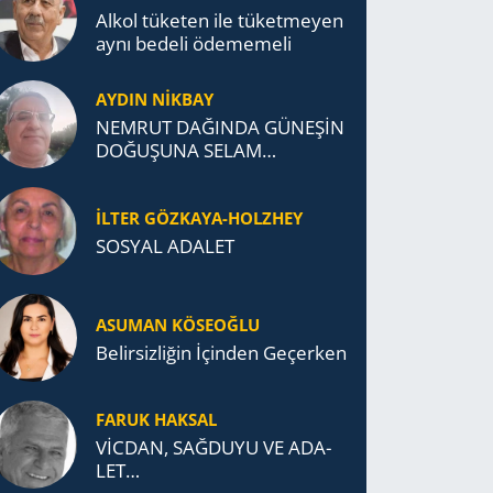
Alkol tü­ke­ten ile tü­ket­me­yen
aynı be­de­li öde­me­me­li
AYDIN NİKBAY
NEMRUT DAĞINDA GÜNEŞİN
DOĞUŞUNA SELAM
DURDUK..
İLTER GÖZKAYA-HOLZHEY
SOSYAL ADALET
ASUMAN KÖSEOĞLU
Belirsizliğin İçinden Geçerken
FARUK HAKSAL
VİCDAN, SAĞ­DU­YU VE ADA­
LET…