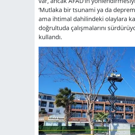
var, ancak AFAD’ın yönlendirmesiyle
‘Mutlaka bir tsunami ya da deprem 
ama ihtimal dahilindeki olaylara k
doğrultuda çalışmalarını sürdürüyor
kullandı.