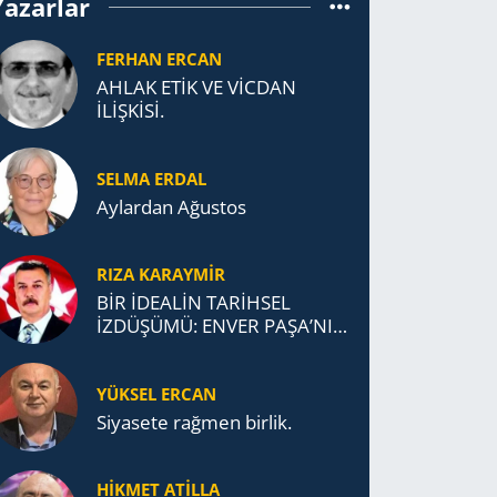
Yazarlar
FERHAN ERCAN
AHLAK ETİK VE VİCDAN
İLİŞKİSİ.
SELMA ERDAL
Aylardan Ağustos
RIZA KARAYMIR
BİR İDEALİN TARİHSEL
İZDÜŞÜMÜ: ENVER PAŞA’NIN
TÜRKİSTAN MÜCADELESİ VE
TÜRK DEVLETLERİ
YÜKSEL ERCAN
TEŞKİLATI’NA UZANAN
MİRASI
Siyasete rağmen birlik.
HİKMET ATİLLA