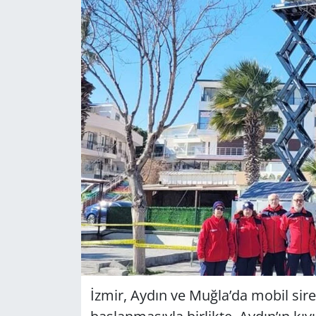
GÜNDEM
HABERDE İNSAN
KÜLTÜR SANAT
MAGAZİN
POLİTİKA
RESMİ İLANLAR
SAĞLIK
SİYASET
İzmir, Aydın ve Muğla’da mobil sir
SPOR