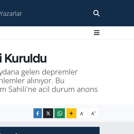
Yazarlar
i Kuruldu
meydana gelen depremler
nlemler alınıyor. Bu
um Sahili'ne acil durum anons
-
+
A
A