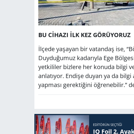
BU CİHAZI İLK KEZ GÖRÜYORUZ
İlçede yaşayan bir vatandaş ise, “Bö
Duyduğumuz kadarıyla Ege Bölgesi'n
yetkililer bizlere her konuda bilgi
anlatıyor. Endişe duyan ya da bilg
yapması gerektiğini öğrenebilir.” d
EDITÖRÜN SEÇTIĞI
IQ Foil 2. Ayak