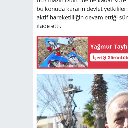
Bu cihazın Didim’de ne kadar süre k
bu konuda kararın devlet yetkilileri
aktif hareketliliğin devam ettiği s
ifade etti.
Yağ­mur Tay­han 
İçeriği Görüntü