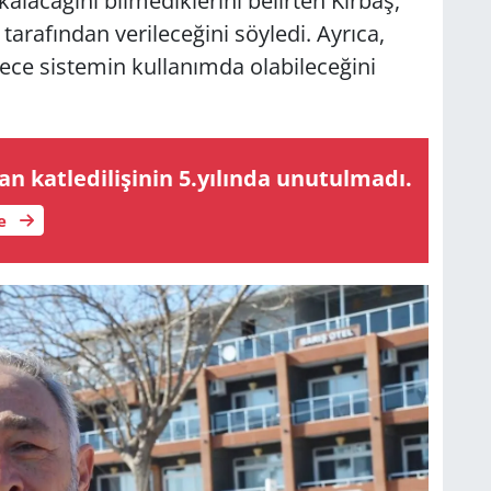
alacağını bilmediklerini belirten Kırbaş,
 tarafından verileceğini söyledi. Ayrıca,
ürece sistemin kullanımda olabileceğini
kat­le­di­li­şi­nin 5.yı­lın­da unu­tul­ma­dı.
le