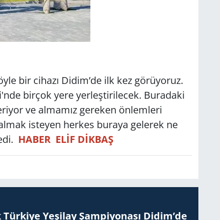
yle bir cihazı Didim’de ilk kez görüyoruz.
de birçok yere yerleştirilecek. Buradaki
 veriyor ve almamız gereken önlemleri
i almak isteyen herkes buraya gelerek ne
edi.
HABER ELİF DİKBAŞ
 Tür­ki­ye Ye­şi­lay Şam­pi­yo­na­sı Didim’de