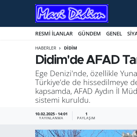
ANTİK YERLER
Nöbetçi Eczaneler
RESMİ İLANLAR
GÜNDEM
GENEL
SİY
ASAYİŞ
Hava Durumu
HABERLER
DİDİM
AYDIN
Namaz Vakitleri
Didim'de AFAD Tara
BİLİM VE TEKNOLOJİ
Trafik Durumu
Ege Denizi'nde, özellikle Yu
Türkiye’de de hissedilmeye de
ÇEVRE
Süper Lig Puan Durumu ve Fikstür
kapsamda, AFAD Aydın İl Müdü
sistemi kuruldu.
EĞİTİM
Tüm Manşetler
10.02.2025 - 14:01
1
EKONOMİ
Son Dakika Haberleri
YAYINLANMA
PAYLAŞIM
GENEL
Haber Arşivi