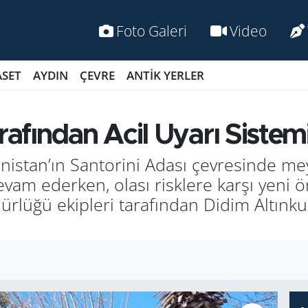
Foto Galeri
Video
ASET
AYDIN
ÇEVRE
ANTİK YERLER
fından Acil Uyarı Sistem
nanistan’ın Santorini Adası çevresinde 
vam ederken, olası risklere karşı yeni ö
rlüğü ekipleri tarafından Didim Altınk