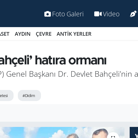
Foto Galeri
Video
ASET
AYDIN
ÇEVRE
ANTİK YERLER
hçeli’ hatıra ormanı
HP) Genel Başkanı Dr. Devlet Bahçeli’nin
etesi
#Didim