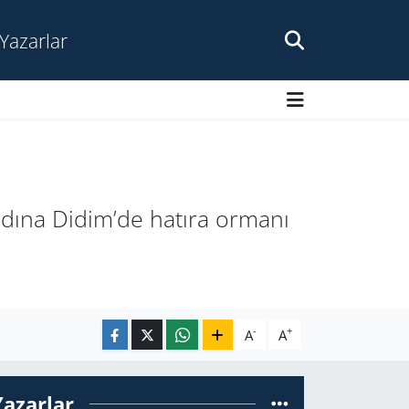
Yazarlar
 adına Didim’de hatıra ormanı
-
+
A
A
Yazarlar