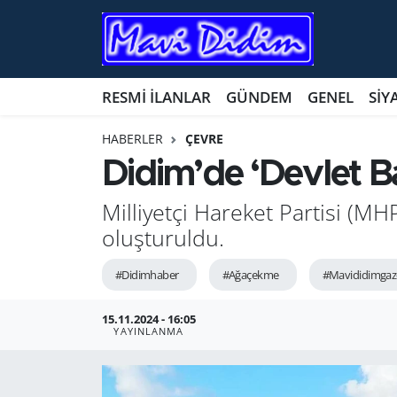
ANTİK YERLER
Nöbetçi Eczaneler
RESMİ İLANLAR
GÜNDEM
GENEL
SİY
ASAYİŞ
Hava Durumu
HABERLER
ÇEVRE
AYDIN
Namaz Vakitleri
Didim’de ‘Devlet Ba
BİLİM VE TEKNOLOJİ
Trafik Durumu
Milliyetçi Hareket Partisi (M
oluşturuldu.
ÇEVRE
Süper Lig Puan Durumu ve Fikstür
#Didimhaber
#Ağaçekme
#Mavididimgaz
EĞİTİM
Tüm Manşetler
15.11.2024 - 16:05
YAYINLANMA
EKONOMİ
Son Dakika Haberleri
GENEL
Haber Arşivi