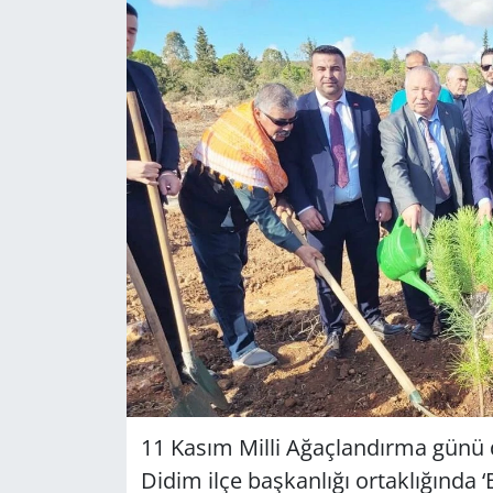
GÜNDEM
HABERDE İNSAN
KÜLTÜR SANAT
MAGAZİN
POLİTİKA
RESMİ İLANLAR
SAĞLIK
SİYASET
11 Kasım Milli Ağaçlandırma günü 
Didim ilçe başkanlığı ortaklığında
SPOR