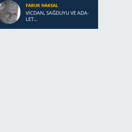
FARUK HAKSAL
VİCDAN, SAĞ­DU­YU VE ADA­
LET…