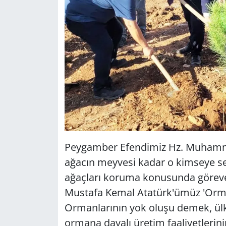
Peygamber Efendimiz Hz. Muhammed'
ağacın meyvesi kadar o kimseye se
ağaçları koruma konusunda göreve
Mustafa Kemal Atatürk'ümüz 'Orman
Ormanlarının yok oluşu demek, ülk
ormana dayalı üretim faaliyetlerin