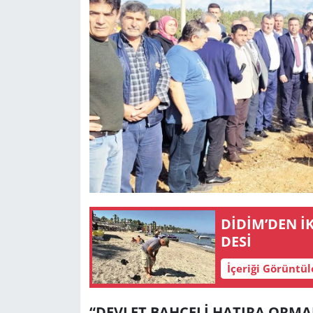
DİDİM’DEN İKİNCİ CA­RET­TA CA­RET­TA YU­VA­SI MÜJ­
DESİ
İçeriği Görüntü
“DEVLET BAHÇELİ HATIRA ORMA