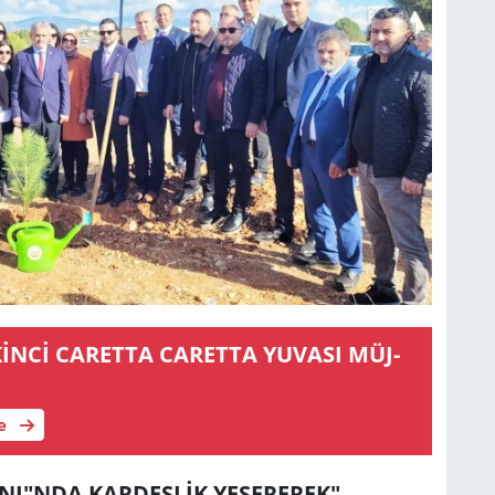
le
NI"NDA KARDEŞLİK YEŞEREREK"