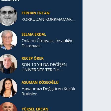
FERHAN ERCAN
KORKUDAN KORKMAMAK!...
SELMA ERDAL
Onların Ütopyası, İnsanlığın
Distopyası
RECEP ÖREK
SON 10 YILDA DEĞİŞEN
ÜNİVERSİTE TERCİH
DAVRANIŞLARI
ASUMAN KÖSEOĞLU
Ha­ya­tı­mı­zı De­ğiş­ti­ren Küçük
Ru­tin­ler
YÜKSEL ERCAN