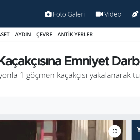
Foto Galeri
Video
ASET
AYDIN
ÇEVRE
ANTİK YERLER
ak­çı­sı­na Em­ni­yet Dar­be­
­la 1 göç­men ka­çak­çı­sı ya­ka­la­na­rak tu­t