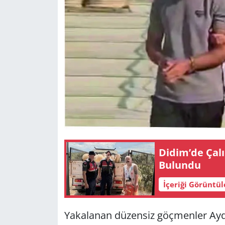
Didim’de Ça­lı
Bu­lun­du
İçeriği Görüntü
Ya­ka­la­nan dü­zen­siz göç­men­ler Ay