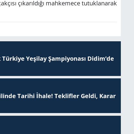
k­çı­sı çı­ka­rıl­dı­ğı mah­ke­me­ce tu­tuk­la­na­rak
 Tür­ki­ye Ye­şi­lay Şam­pi­yo­na­sı Didim’de
inde Tarihi İhale! Teklifler Geldi, Karar