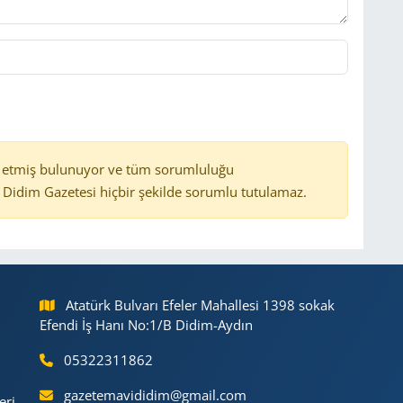
 etmiş bulunuyor ve tüm sorumluluğu
Didim Gazetesi hiçbir şekilde sorumlu tutulamaz.
Atatürk Bulvarı Efeler Mahallesi 1398 sokak
Efendi İş Hanı No:1/B Didim-Aydın
05322311862
gazetemavididim@gmail.com
eri