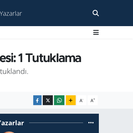
Yazarlar
si: 1 Tu­tuk­la­ma
uk­lan­dı.
-
+
A
A
Yazarlar