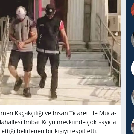
n Ka­çak­çı­lı­ğı ve İnsan Ti­ca­re­ti ile Mü­ca­
 Ma­hal­le­si İmbat Koyu mev­ki­in­de çok sa­yı­da
i­ği be­lir­le­nen bir ki­şi­yi tes­pit etti.