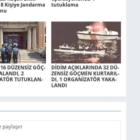
8 Ki­şi­ye Jan­dar­ma
tutuklama
­nu
 16 DÜ­ZENSİZ GÖÇ­
DİDİM AÇIK­LA­RIN­DA 32 DÜ­
­LAN­DI, 2
ZENSİZ GÖÇ­MEN KUR­TA­RIL­
TÖR TU­TUK­LAN­
DI, 1 ORGANİZATÖR YA­KA­
LAN­DI