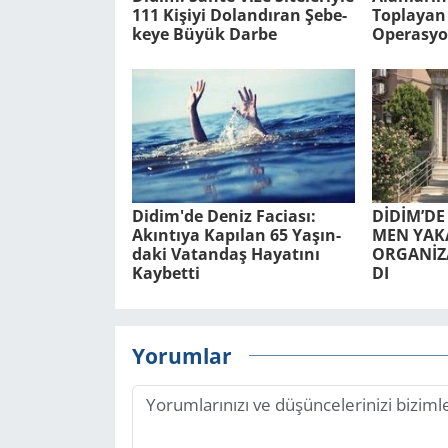
111 Ki­şi­yi Do­lan­dı­ran Şe­be­
Top­la­yan 
ke­ye Büyük Darbe
Ope­ras­yo
Didim'de Deniz Fa­ci­ası:
DİDİM’DE
Akın­tı­ya Ka­pı­lan 65 Ya­şın­
MEN YA­KA
da­ki Va­tan­daş Ha­ya­tı­nı
ORGANİZA
Kay­bet­ti
DI
Yorumlar