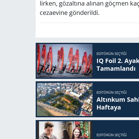
lir­ken, gö­zal­tı­na alı­nan göç­men ka­ça
ce­za­evi­ne gön­de­ril­di.
EDITÖRÜN SEÇTIĞI
IQ Foil 2. Ayak
Ta­mam­lan­dı
EDITÖRÜN SEÇTIĞI
Altınkum Sahil
Haftaya
EDITÖRÜN SEÇTIĞI