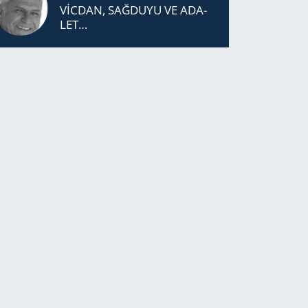
VİCDAN, SAĞ­DU­YU VE ADA­
LET…