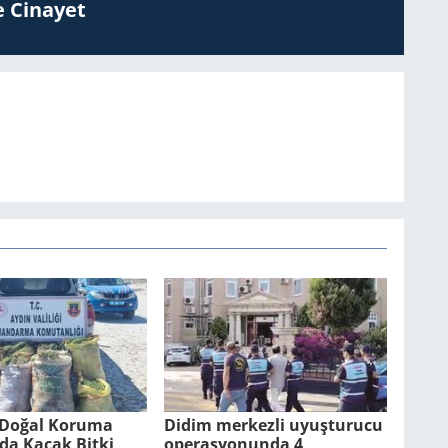
 Ci­na­yet
Doğal Ko­ru­ma
Didim merkezli uyuşturucu
n­da Kaçak Bitki
operasyonunda 4