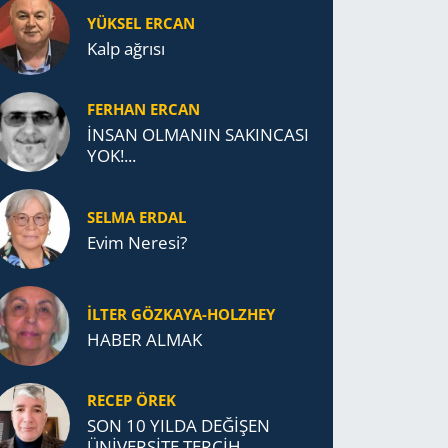
YÜKSEL ERCAN
Kalp ağrısı
FERHAN ERCAN
İNSAN OLMANIN SAKINCASI
YOK!...
SELMA ERDAL
Evim Neresi?
İLTER GÖZKAYA-HOLZHEY
HABER ALMAK
RECEP ÖREK
SON 10 YILDA DEĞİŞEN
ÜNİVERSİTE TERCİH