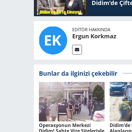
Didim’de Çifte
EDITÖR HAKKINDA
Ergun Korkmaz
Bunlar da ilginizi çekebilir
Ope­ras­yo­nun Mer­ke­zi
Didim’de 
Didim! Sahte Vize Si­te­le­riy­le
Alan­la­rı