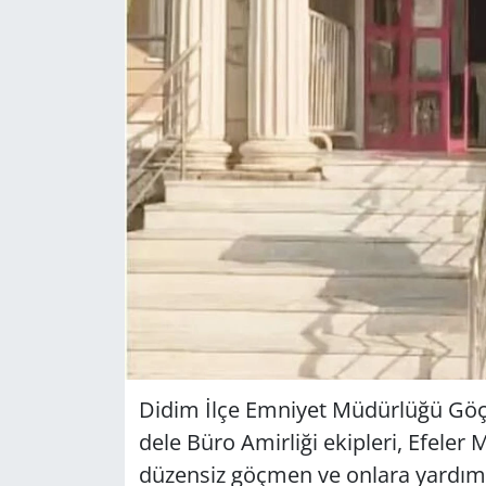
GÜNDEM
HABERDE İNSAN
KÜLTÜR SANAT
MAGAZİN
POLİTİKA
RESMİ İLANLAR
SAĞLIK
Didim İlçe Em­ni­yet Mü­dür­lü­ğü Göç­me
SİYASET
de­le Büro Amir­li­ği ekip­le­ri, Efe­ler
dü­zen­siz göç­men ve on­la­ra yar­dım et­t
SPOR