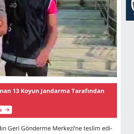
­nan 13 Koyun Jan­dar­ma Ta­ra­fın­dan
le
dın Geri Gön­der­me Mer­ke­zi’ne tes­lim edi­