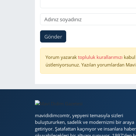
Gönder
Yorum yazarak
topluluk kurallarımızı
kabul
üstleniyorsunuz. Yazılan yorumlardan Mavi 
mavididimcomtr, yepyeni temasıyla sizleri
buluştururken, sadelik ve modernizmi bir araya
getiriyor. Şatafattan kaçınıyor ve insanlara haber
okuyabilecekleri bir altyapı sunuyor. 1997'den b