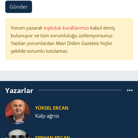
Gönder
Yorum yazarak
topluluk kurallarımızı
kabul etmiş
bulunuyor ve tüm sorumluluğu üstleniyorsunuz.
Yazılan yorumlardan Mavi Didim Gazetesi hiçbir
şekilde sorumlu tutulamaz.
Yazarlar
YÜKSEL ERCAN
Kalp ağrısı
FERHAN ERCAN