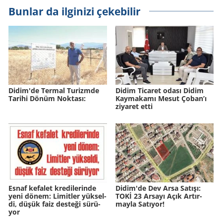
Bunlar da ilginizi çekebilir
Didim'de Ter­mal Tu­rizm­de
Didim Ticaret odası Didim
Ta­ri­hi Dönüm Nok­ta­sı:
Kaymakamı Mesut Çoban’ı
ziyaret etti
Esnaf ke­fa­let kre­di­le­rin­de
Didim'de Dev Arsa Sa­tı­şı:
yeni dönem: Li­mit­ler yük­sel­
TOKİ 23 Ar­sa­yı Açık Ar­tır­
di, düşük faiz des­te­ği sü­rü­
may­la Sa­tı­yor!
yor