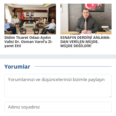
Didim Ti­ca­ret Odası Aydın
ES­NA­FIN DERDİNİ AN­LA­MA­
Va­li­si Dr. Osman Varol’u Zi­
DAN VERİLEN MÜJDE,
ya­ret Etti
MÜJDE DEĞİLDİR!
Yorumlar