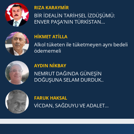
RIZA KARAYMIR
BİR İDEALİN TARİHSEL İZDÜŞÜMÜ:
ENVER PAŞA’NIN TÜRKİSTAN
MÜCADELESİ VE TÜRK DEVLETLERİ
TEŞKİLATI’NA UZANAN MİRASI
HİKMET ATİLLA
Alkol tü­ke­ten ile tü­ket­me­yen aynı be­de­li
öde­me­me­li
AYDIN NİKBAY
NEMRUT DAĞINDA GÜNEŞİN
DOĞUŞUNA SELAM DURDUK..
FARUK HAKSAL
VİCDAN, SAĞ­DU­YU VE ADA­LET…