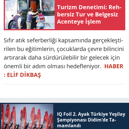
Tu­rizm De­ne­ti­mi: Reh­
ber­siz Tur ve Bel­ge­siz
Acen­te­ye İşlem
Sıfır atık se­fer­ber­li­ği kap­sa­mın­da ger­çek­leş­ti­
ri­len bu eği­tim­le­rin, ço­cuk­lar­da çevre bi­lin­ci­ni
ar­tı­ra­rak daha sür­dü­rü­le­bi­lir bir ge­lecek için
önem­li bir adım ol­ma­sı he­def­le­ni­yor.
HABER
: ELİF DİKBAŞ
IQ Foil 2. Ayak Tür­ki­ye Ye­şi­lay
Şam­pi­yo­na­sı Didim’de Ta­
mam­lan­dı