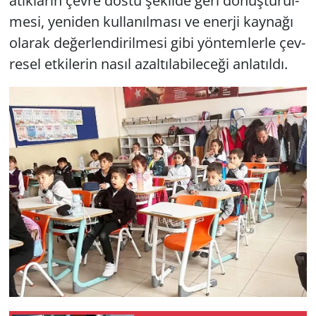
atık­la­rın çevre dostu şe­kil­de geri dö­nüş­tü­rül­
me­si, ye­ni­den kul­la­nıl­ma­sı ve ener­ji kay­na­ğı
Yerel
ola­rak de­ğer­len­di­ril­me­si gibi yön­tem­ler­le çev­
re­sel et­ki­le­rin nasıl azal­tı­la­bi­le­ce­ği an­la­tıl­dı.