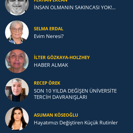
İNSAN OLMANIN SAKINCASI YOK!...
SELMA ERDAL
Evim Neresi?
İLTER GÖZKAYA-HOLZHEY
HABER ALMAK
RECEP ÖREK
SON 10 YILDA DEĞİŞEN ÜNİVERSİTE
TERCİH DAVRANIŞLARI
ASUMAN KÖSEOĞLU
Ha­ya­tı­mı­zı De­ğiş­ti­ren Küçük Ru­tin­ler