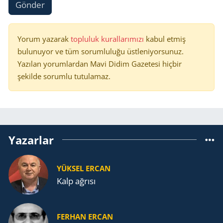
Gönder
Yorum yazarak
topluluk kurallarımızı
kabul etmiş
bulunuyor ve tüm sorumluluğu üstleniyorsunuz.
Yazılan yorumlardan Mavi Didim Gazetesi hiçbir
şekilde sorumlu tutulamaz.
Yazarlar
YÜKSEL ERCAN
Kalp ağrısı
FERHAN ERCAN