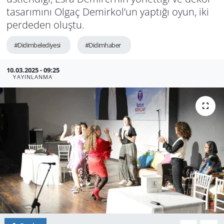
ta­sa­rı­mı­nı Olgaç De­mir­kol’un yap­tı­ğı oyun, iki
GÜNDEM
per­de­den oluş­tu.
HABERDE İNSAN
#Didimbelediyesi
#Didimhaber
KÜLTÜR SANAT
10.03.2025 - 09:25
YAYINLANMA
MAGAZİN
POLİTİKA
RESMİ İLANLAR
SAĞLIK
SİYASET
SPOR