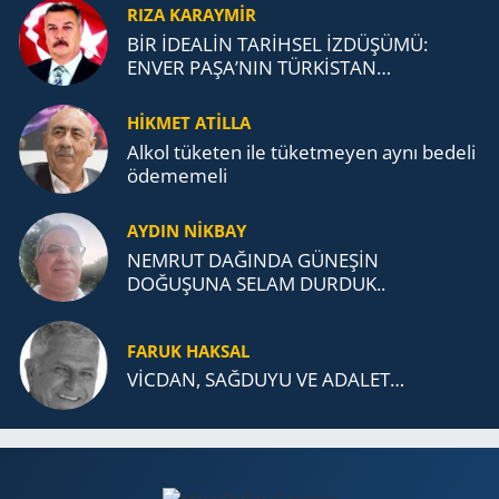
RIZA KARAYMIR
BİR İDEALİN TARİHSEL İZDÜŞÜMÜ:
ENVER PAŞA’NIN TÜRKİSTAN
MÜCADELESİ VE TÜRK DEVLETLERİ
TEŞKİLATI’NA UZANAN MİRASI
HİKMET ATİLLA
Alkol tü­ke­ten ile tü­ket­me­yen aynı be­de­li
öde­me­me­li
AYDIN NİKBAY
NEMRUT DAĞINDA GÜNEŞİN
DOĞUŞUNA SELAM DURDUK..
FARUK HAKSAL
VİCDAN, SAĞ­DU­YU VE ADA­LET…