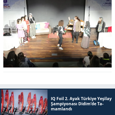
IQ Foil 2. Ayak Tür­ki­ye Ye­şi­lay
Şam­pi­yo­na­sı Didim’de Ta­
mam­lan­dı