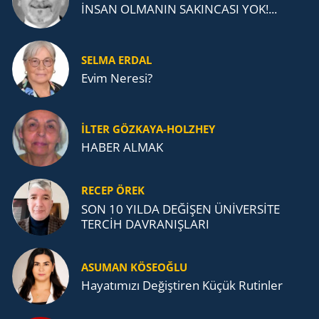
İNSAN OLMANIN SAKINCASI YOK!...
SELMA ERDAL
Evim Neresi?
İLTER GÖZKAYA-HOLZHEY
HABER ALMAK
RECEP ÖREK
SON 10 YILDA DEĞİŞEN ÜNİVERSİTE
TERCİH DAVRANIŞLARI
ASUMAN KÖSEOĞLU
Ha­ya­tı­mı­zı De­ğiş­ti­ren Küçük Ru­tin­ler