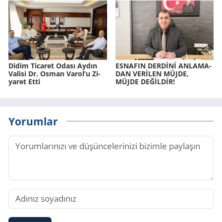
Didim Ti­ca­ret Odası Aydın
ES­NA­FIN DERDİNİ AN­LA­MA­
Va­li­si Dr. Osman Varol’u Zi­
DAN VERİLEN MÜJDE,
ya­ret Etti
MÜJDE DEĞİLDİR!
Yorumlar