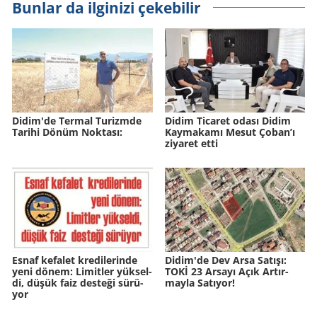
Bunlar da ilginizi çekebilir
Didim'de Ter­mal Tu­rizm­de
Didim Ticaret odası Didim
Ta­ri­hi Dönüm Nok­ta­sı:
Kaymakamı Mesut Çoban’ı
ziyaret etti
Esnaf ke­fa­let kre­di­le­rin­de
Didim'de Dev Arsa Sa­tı­şı:
yeni dönem: Li­mit­ler yük­sel­
TOKİ 23 Ar­sa­yı Açık Ar­tır­
di, düşük faiz des­te­ği sü­rü­
may­la Sa­tı­yor!
yor