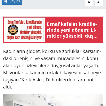
Paylaş
-
+
A
A
Yerel
Esnaf ke­fa­let kre­di­le­
rin­de yeni dönem: Li­
mit­ler yük­sel­di, düşük
faiz des­te­ği sü­rü­yor
Ka­dın­la­rın şid­det, korku ve zor­luk­lar kar­şı­sın­
da­ki di­re­ni­şi­ni ve yaşam mü­ca­de­le­si­ni konu
alan oyun, iz­le­yi­ci­le­re duy­gu­sal anlar ya­şat­tı.
Mil­yon­lar­ca ka­dı­nın ortak hi­ka­ye­si­ni sah­ne­ye
ta­şı­yan “Kırık Askı”, Di­dim­li­ler­den tam not
aldı.