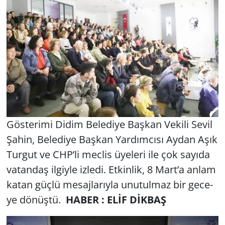
Gös­te­ri­mi Didim Be­le­di­ye Baş­kan Ve­ki­li Sevil
Şahin, Be­le­di­ye Baş­kan Yar­dım­cı­sı Aydan Aşık
Tur­gut ve CHP’li mec­lis üye­le­ri ile çok sa­yı­da
va­tan­daş il­giy­le iz­le­di. Et­kin­lik, 8 Mart’a anlam
katan güçlü me­saj­la­rıy­la unu­tul­maz bir ge­ce­
ye dö­nüş­tü.
HABER : ELİF DİKBAŞ