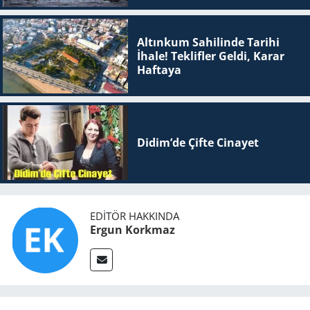
Altınkum Sahilinde Tarihi
İhale! Teklifler Geldi, Karar
Haftaya
Didim’de Çifte Ci­na­yet
EDITÖR HAKKINDA
Ergun Korkmaz