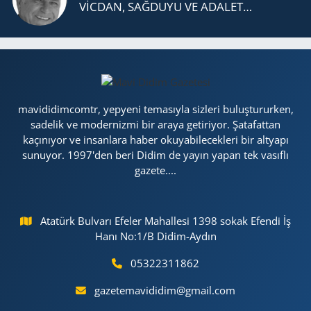
VİCDAN, SAĞ­DU­YU VE ADA­LET…
mavididimcomtr, yepyeni temasıyla sizleri buluştururken,
sadelik ve modernizmi bir araya getiriyor. Şatafattan
kaçınıyor ve insanlara haber okuyabilecekleri bir altyapı
sunuyor. 1997'den beri Didim de yayın yapan tek vasıflı
gazete....
Atatürk Bulvarı Efeler Mahallesi 1398 sokak Efendi İş
Hanı No:1/B Didim-Aydın
05322311862
gazetemavididim@gmail.com