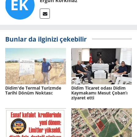
Ergun Korkmaz
Bunlar da ilginizi çekebilir
Didim'de Ter­mal Tu­rizm­de
Didim Ticaret odası Didim
Ta­ri­hi Dönüm Nok­ta­sı:
Kaymakamı Mesut Çoban’ı
ziyaret etti