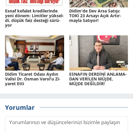
Esnaf ke­fa­let kre­di­le­rin­de
Didim'de Dev Arsa Sa­tı­şı:
yeni dönem: Li­mit­ler yük­sel­
TOKİ 23 Ar­sa­yı Açık Ar­tır­
di, düşük faiz des­te­ği sü­rü­
may­la Sa­tı­yor!
yor
Didim Ti­ca­ret Odası Aydın
ES­NA­FIN DERDİNİ AN­LA­MA­
Va­li­si Dr. Osman Varol’u Zi­
DAN VERİLEN MÜJDE,
ya­ret Etti
MÜJDE DEĞİLDİR!
Yorumlar