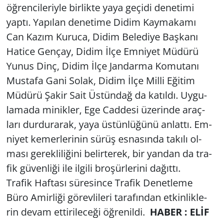
öğ­ren­ci­le­riy­le bir­lik­te yaya ge­çi­di de­ne­ti­mi
yaptı. Ya­pı­lan de­ne­ti­me Didim Kay­ma­ka­mı
Yerel
Can Kazım Ku­ru­ca, Didim Be­le­di­ye Baş­ka­nı
Ha­ti­ce Gen­çay, Didim İlçe Em­ni­yet Mü­dü­rü
Yunus Dinç, Didim İlçe Jan­dar­ma Ko­mu­ta­nı
Mus­ta­fa Gani Solak, Didim İlçe Milli Eği­tim
Mü­dü­rü Şakir Sait Üs­tün­dağ da ka­tıl­dı. Uy­gu­
la­ma­da mi­nik­ler, Ege Cad­de­si üze­rin­de araç­
la­rı dur­du­ra­rak, yaya üs­tün­lü­ğü­nü an­lat­tı. Em­
ni­yet ke­mer­le­ri­nin sürüş es­na­sın­da ta­kı­lı ol­
ma­sı ge­rek­li­li­ği­ni be­lir­te­rek, bir yan­dan da tra­
fik gü­ven­li­ği ile il­gi­li bro­şür­le­ri­ni da­ğıt­tı.
Tra­fik Haf­ta­sı sü­re­sin­ce Tra­fik De­net­le­me
Büro Amir­li­ği gö­rev­li­le­ri ta­ra­fın­dan et­kin­lik­le­
rin devam et­ti­ri­le­ce­ği öğ­re­nil­di.
HABER : ELİF