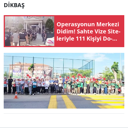
DİKBAŞ
Ope­ras­yo­nun Mer­ke­zi
Didim! Sahte Vize Si­te­
le­riy­le 111 Ki­şi­yi Do­
lan­dı­ran Şe­be­ke­ye
Büyük Darbe