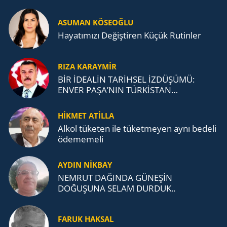
ASUMAN KÖSEOĞLU
Ha­ya­tı­mı­zı De­ğiş­ti­ren Küçük Ru­tin­ler
RIZA KARAYMIR
BİR İDEALİN TARİHSEL İZDÜŞÜMÜ:
ENVER PAŞA’NIN TÜRKİSTAN
MÜCADELESİ VE TÜRK DEVLETLERİ
TEŞKİLATI’NA UZANAN MİRASI
HİKMET ATİLLA
Alkol tü­ke­ten ile tü­ket­me­yen aynı be­de­li
öde­me­me­li
AYDIN NİKBAY
NEMRUT DAĞINDA GÜNEŞİN
DOĞUŞUNA SELAM DURDUK..
FARUK HAKSAL