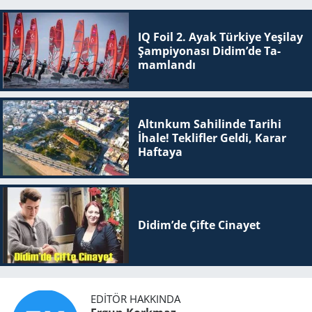
IQ Foil 2. Ayak Tür­ki­ye Ye­şi­lay
Şam­pi­yo­na­sı Didim’de Ta­
mam­lan­dı
Altınkum Sahilinde Tarihi
İhale! Teklifler Geldi, Karar
Haftaya
Didim’de Çifte Ci­na­yet
EDITÖR HAKKINDA