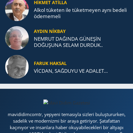
HİKMET ATİLLA
Alkol tü­ke­ten ile tü­ket­me­yen aynı be­de­li
öde­me­me­li
AYDIN NİKBAY
NEMRUT DAĞINDA GÜNEŞİN
DOĞUŞUNA SELAM DURDUK..
FARUK HAKSAL
VİCDAN, SAĞ­DU­YU VE ADA­LET…
mavididimcomtr, yepyeni temasıyla sizleri buluştururken,
sadelik ve modernizmi bir araya getiriyor. Şatafattan
kaçınıyor ve insanlara haber okuyabilecekleri bir altyapı