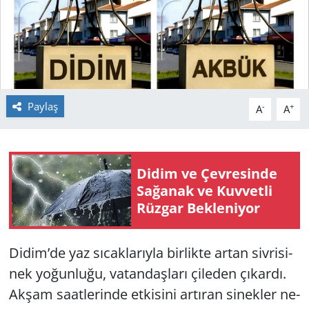
GÜNDEM
HABERDE İNSAN
KÜLTÜR SANAT
Paylaş
-
+
A
A
MAGAZİN
POLİTİKA
Didim ve Çev­re­sin­de
Sa­ğa­nak ve Kuv­vet­li
RESMİ İLANLAR
Rüz­gar Bek­le­ni­yor
SAĞLIK
Didim’de yaz sı­cak­la­rıy­la bir­lik­te artan siv­ri­si­
SİYASET
nek yo­ğun­lu­ğu, va­tan­daş­la­rı çi­le­den çı­kar­dı.
Akşam sa­at­le­rin­de et­ki­si­ni ar­tı­ran si­nek­ler ne­
SPOR