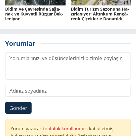
Didim ve Çev­re­sin­de Sa­ğa­
Didim Tu­rizm Se­zo­nu­na Ha­
nak ve Kuv­vet­li Rüz­gar Bek­
zır­la­nı­yor: Al­tın­kum Ren­gâ­
le­ni­yor
renk Çi­çek­ler­le Do­na­tıl­dı
Yorumlar
Gönder
Yorum yazarak
topluluk kurallarımızı
kabul etmiş