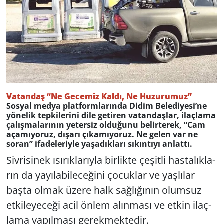
Vatandaş “Ne Ge­ce­miz Kaldı, Ne Hu­zu­ru­muz”
Sos­yal medya plat­form­la­rın­da Didim Be­le­di­ye­si’ne
yö­ne­lik tep­ki­le­ri­ni dile ge­ti­ren va­tan­daş­lar, ilaç­la­ma
ça­lış­ma­la­rı­nın ye­ter­siz ol­du­ğu­nu be­lir­te­rek, “Cam
aça­mı­yo­ruz, dı­şa­rı çı­ka­mı­yo­ruz. Ne gelen var ne
soran” ifa­de­le­riy­le ya­şa­dık­la­rı sı­kın­tı­yı an­lat­tı.
Siv­ri­si­nek ısı­rık­la­rıy­la bir­lik­te çe­şit­li has­ta­lık­la­
rın da ya­yı­la­bi­le­ce­ği­ni ço­cuk­lar ve yaş­lı­lar
başta olmak üzere halk sağ­lı­ğı­nın olumsuz
etkileyeceği acil önlem alın­ma­sı ve etkin ilaç­
la­ma ya­pıl­ma­sı­ gerekmektedir.