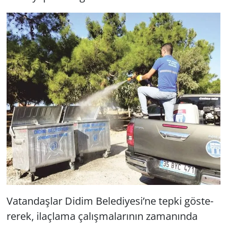
Vatandaşlar Didim Be­le­di­ye­si’ne tepki gös­te­
re­rek, ilaç­la­ma ça­lış­ma­la­rı­nın za­ma­nın­da