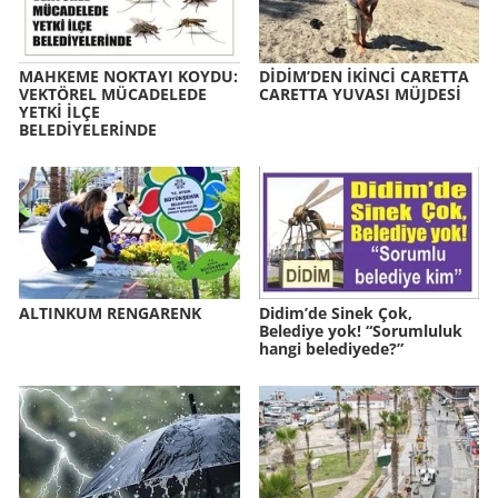
MAH­KE­ME NOK­TA­YI KOYDU:
DİDİM’DEN İKİNCİ CA­RET­TA
VEK­TÖ­REL MÜ­CA­DE­LE­DE
CA­RET­TA YU­VA­SI MÜJ­DESİ
YETKİ İLÇE
BELEDİYELERİNDE
AL­TIN­KUM REN­GA­RENK
Didim’de Sinek Çok,
Belediye yok! “Sorumluluk
hangi belediyede?”