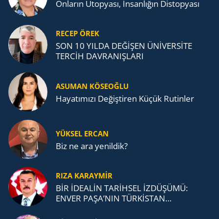
Onların Ütopyası, İnsanlığın Distopyası
RECEP ÖREK
SON 10 YILDA DEĞİŞEN ÜNİVERSİTE
TERCİH DAVRANIŞLARI
ASUMAN KÖSEOĞLU
Ha­ya­tı­mı­zı De­ğiş­ti­ren Küçük Ru­tin­ler
YÜKSEL ERCAN
Biz ne ara yenildik?
RIZA KARAYMIR
BİR İDEALİN TARİHSEL İZDÜŞÜMÜ:
ENVER PAŞA’NIN TÜRKİSTAN
MÜCADELESİ VE TÜRK DEVLETLERİ
TEŞKİLATI’NA UZANAN MİRASI