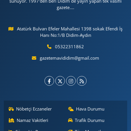
sunuyor. 1997'den beri Didim de yayın yapan tek vasıflı
gazete....
Atatürk Bulvarı Efeler Mahallesi 1398 sokak Efendi İş
Hanı No:1/B Didim-Aydın
05322311862
gazetemavididim@gmail.com
Nöbetçi Eczaneler
Hava Durumu
Namaz Vakitleri
Trafik Durumu