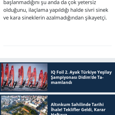
başlanmadığını şu anda da çok yetersiz
olduğunu, ilaçlama yapıldığı halde sivri sinek
ve kara sineklerin azalmadığından şikayetçi.
IQ Foil 2. Ayak Tür­ki­ye Ye­şi­lay
Şam­pi­yo­na­sı Didim’de Ta­
mam­lan­dı
Altınkum Sahilinde Tarihi
İhale! Teklifler Geldi, Karar
Haftaya