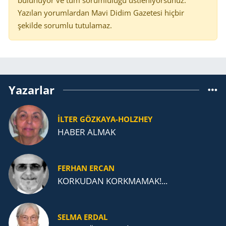
bulunuyor ve tüm sorumluluğu üstleniyorsunuz.
Yazılan yorumlardan Mavi Didim Gazetesi hiçbir
şekilde sorumlu tutulamaz.
Yazarlar
İLTER GÖZKAYA-HOLZHEY
HABER ALMAK
FERHAN ERCAN
KORKUDAN KORKMAMAK!...
SELMA ERDAL