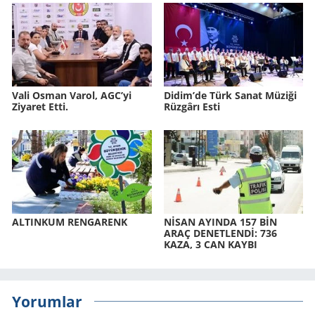
Vali Osman Varol, AGC’yi
Didim’de Türk Sanat Mü­zi­ği
Ziyaret Etti.
Rüz­gâ­rı Esti
AL­TIN­KUM REN­GA­RENK
NİSAN AYIN­DA 157 BİN
ARAÇ DE­NET­LENDİ: 736
KAZA, 3 CAN KAYBI
Yorumlar