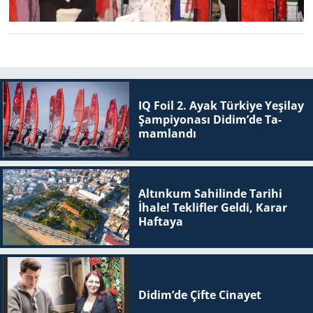
IQ Foil 2. Ayak Tür­ki­ye Ye­şi­lay
Şam­pi­yo­na­sı Didim’de Ta­
mam­lan­dı
Altınkum Sahilinde Tarihi
İhale! Teklifler Geldi, Karar
Haftaya
Didim’de Çifte Ci­na­yet