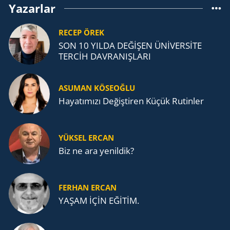
Yazarlar
RECEP ÖREK
SON 10 YILDA DEĞİŞEN ÜNİVERSİTE
TERCİH DAVRANIŞLARI
ASUMAN KÖSEOĞLU
Ha­ya­tı­mı­zı De­ğiş­ti­ren Küçük Ru­tin­ler
YÜKSEL ERCAN
Biz ne ara yenildik?
FERHAN ERCAN
YAŞAM İÇİN EĞİTİM.