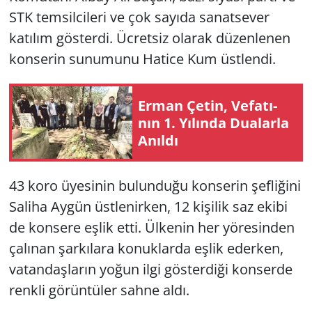
STK temsilcileri ve çok sayıda sanatsever
Yerel
katılım gösterdi. Ücretsiz olarak düzenlenen
konserin sunumunu Hatice Kum üstlendi.
Erman Çetin, Ve­fa­tı­
nın 1. Yı­lın­da Du­alar­la
Anıl­dı
43 koro üyesinin bulunduğu konserin şefliğini
Saliha Aygün üstlenirken, 12 kişilik saz ekibi
de konsere eşlik etti. Ülkenin her yöresinden
çalınan şarkılara konuklarda eşlik ederken,
vatandaşların yoğun ilgi gösterdiği konserde
renkli görüntüler sahne aldı.