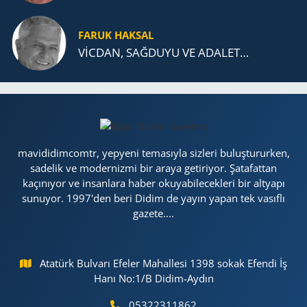
FARUK HAKSAL
VİCDAN, SAĞ­DU­YU VE ADA­LET…
mavididimcomtr, yepyeni temasıyla sizleri buluştururken,
sadelik ve modernizmi bir araya getiriyor. Şatafattan
kaçınıyor ve insanlara haber okuyabilecekleri bir altyapı
sunuyor. 1997'den beri Didim de yayın yapan tek vasıflı
gazete....
Atatürk Bulvarı Efeler Mahallesi 1398 sokak Efendi İş
Hanı No:1/B Didim-Aydın
05322311862