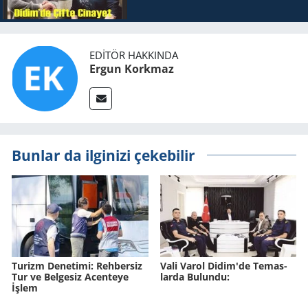
EDITÖR HAKKINDA
Ergun Korkmaz
Bunlar da ilginizi çekebilir
Tu­rizm De­ne­ti­mi: Reh­ber­siz
Vali Varol Didim'de Te­mas­
Tur ve Bel­ge­siz Acen­te­ye
lar­da Bu­lun­du:
İşlem