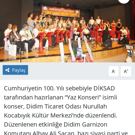
GÜNDEM
HABERDE İNSAN
KÜLTÜR SANAT
MAGAZİN
Paylaş
-
+
A
A
POLİTİKA
RESMİ İLANLAR
Cumhuriyetin 100. Yılı sebebiyle DİKSAD
tarafından hazırlanan “Yaz Konseri” isimli
SAĞLIK
konser, Didim Ticaret Odası Nurullah
Kocabıyık Kültür Merkezi’nde düzenlendi.
SİYASET
Düzenlenen etkinliğe Didim Garnizon
Komutanı Albay Ali Saçan, bazı siyasi parti ve
SPOR