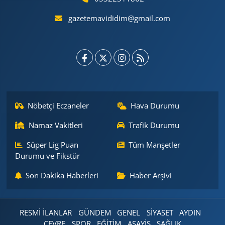
gazetemavididim@gmail.com
Nöbetçi Eczaneler
Hava Durumu
Namaz Vakitleri
Trafik Durumu
Süper Lig Puan
Tüm Manşetler
Durumu ve Fikstür
Son Dakika Haberleri
Haber Arşivi
RESMİ İLANLAR
GÜNDEM
GENEL
SİYASET
AYDIN
ÇEVRE
SPOR
EĞİTİM
ASAYİŞ
SAĞLIK