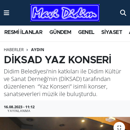
ANTİK YERLER
Nöbetçi Eczaneler
RESMİ İLANLAR
GÜNDEM
GENEL
SİYASET
ASAYİŞ
Hava Durumu
HABERLER
AYDIN
AYDIN
Namaz Vakitleri
DİKSAD YAZ KONSERİ
BİLİM VE TEKNOLOJİ
Trafik Durumu
Didim Belediyesi’nin katkıları ile Didim Kültür
ve Sanat Derneği’nin (DİKSAD) tarafından
ÇEVRE
Süper Lig Puan Durumu ve Fikstür
düzenlenen “Yaz Konseri” isimli konser,
sanatseverleri müzik ile buluşturdu.
EĞİTİM
Tüm Manşetler
16.08.2023 - 11:12
EKONOMİ
Son Dakika Haberleri
YAYINLANMA
GENEL
Haber Arşivi