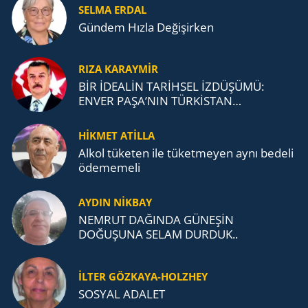
SELMA ERDAL
Gündem Hızla Değişirken
RIZA KARAYMIR
BİR İDEALİN TARİHSEL İZDÜŞÜMÜ:
ENVER PAŞA’NIN TÜRKİSTAN
MÜCADELESİ VE TÜRK DEVLETLERİ
TEŞKİLATI’NA UZANAN MİRASI
HİKMET ATİLLA
Alkol tü­ke­ten ile tü­ket­me­yen aynı be­de­li
öde­me­me­li
AYDIN NİKBAY
NEMRUT DAĞINDA GÜNEŞİN
DOĞUŞUNA SELAM DURDUK..
İLTER GÖZKAYA-HOLZHEY
SOSYAL ADALET