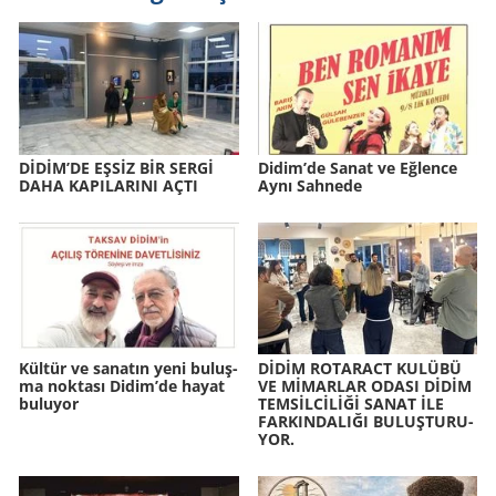
DİDİM’DE EŞSİZ BİR SERGİ
Didim’de Sanat ve Eğ­len­ce
DAHA KA­PI­LA­RI­NI AÇTI
Aynı Sah­nede
Kül­tür ve sa­na­tın yeni bu­luş­
DİDİM RO­TA­RACT KU­LÜ­BÜ
ma nok­ta­sı Didim’de hayat
VE MİMAR­LAR ODASI DİDİM
bu­lu­yor
TEMSİLCİLİĞİ SANAT İLE
FAR­KIN­DA­LI­ĞI BU­LUŞ­TU­RU­
YOR.