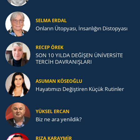
SELMA ERDAL
Onların Ütopyası, İnsanlığın Distopyası
RECEP ÖREK
SON 10 YILDA DEĞİŞEN ÜNİVERSİTE
TERCİH DAVRANIŞLARI
ASUMAN KÖSEOĞLU
Ha­ya­tı­mı­zı De­ğiş­ti­ren Küçük Ru­tin­ler
YÜKSEL ERCAN
Biz ne ara yenildik?
RIZA KARAYMIR