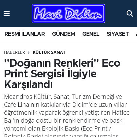
ANTİK YERLER
Nöbetçi Eczaneler
RESMİ İLANLAR
GÜNDEM
GENEL
SİYASET
ASAYİŞ
Hava Durumu
HABERLER
KÜLTÜR SANAT
AYDIN
Namaz Vakitleri
"Doğanın Renkleri" Eco
BİLİM VE TEKNOLOJİ
Trafik Durumu
Print Sergisi İlgiyle
Karşılandı
ÇEVRE
Süper Lig Puan Durumu ve Fikstür
Meandros Kültür, Sanat, Turizm Derneği ve
EĞİTİM
Tüm Manşetler
Cafe Lina'nın katkılarıyla Didim'de uzun yıllar
öğretmenlik yaparak öğrenci yetiştiren Hatice
EKONOMİ
Son Dakika Haberleri
Bal'ın doğa dostu bir renklendirme ve baskı
yöntemi olan Ekolojik Baskı (Eco Print /
GENEL
Haber Arşivi
Botanik Baskı) alanında yaptığı çalışmaları,