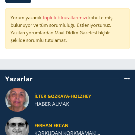
Yorum yazarak
topluluk kurallarımızı
kabul etmiş
bulunuyor ve tüm sorumluluğu üstleniyorsunuz.
Yazılan yorumlardan Mavi Didim Gazetesi hiçbir
şekilde sorumlu tutulamaz.
Yazarlar
İLTER GÖZKAYA-HOLZHEY
HABER ALMAK
FERHAN ERCAN
KORKUDAN KORKMAMAK!...