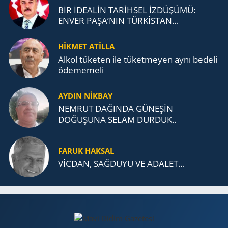
BİR İDEALİN TARİHSEL İZDÜŞÜMÜ:
ENVER PAŞA’NIN TÜRKİSTAN
MÜCADELESİ VE TÜRK DEVLETLERİ
TEŞKİLATI’NA UZANAN MİRASI
HİKMET ATİLLA
Alkol tü­ke­ten ile tü­ket­me­yen aynı be­de­li
öde­me­me­li
AYDIN NİKBAY
NEMRUT DAĞINDA GÜNEŞİN
DOĞUŞUNA SELAM DURDUK..
FARUK HAKSAL
VİCDAN, SAĞ­DU­YU VE ADA­LET…