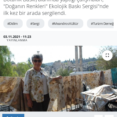
"Doğanın Renkleri" Ekolojik Baskı Sergisi"nde
GÜNDEM
ilk kez bir arada sergilendi.
HABERDE İNSAN
#Didim
#Sergi
#Meandros Kültür
#Turizm Derneği
KÜLTÜR SANAT
03.11.2021 - 11:23
YAYINLANMA
MAGAZİN
POLİTİKA
RESMİ İLANLAR
SAĞLIK
SİYASET
SPOR