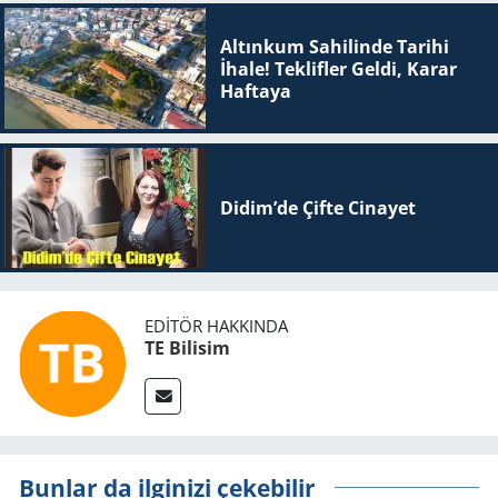
Altınkum Sahilinde Tarihi
İhale! Teklifler Geldi, Karar
Haftaya
Didim’de Çifte Ci­na­yet
EDITÖR HAKKINDA
TE Bilisim
Bunlar da ilginizi çekebilir