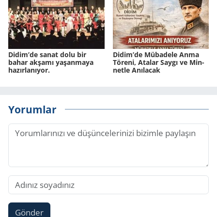
Didim’de sanat dolu bir
Didim’de Mü­ba­de­le Anma
bahar ak­şa­mı ya­şan­ma­ya
Tö­re­ni, Ata­lar Saygı ve Min­
ha­zır­la­nı­yor.
net­le Anı­la­cak
Yorumlar
Gönder