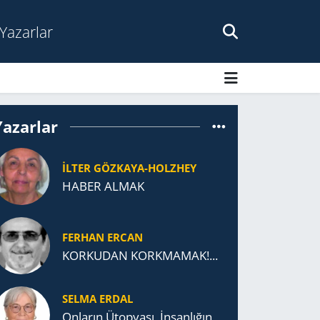
Yazarlar
Yazarlar
İLTER GÖZKAYA-HOLZHEY
HABER ALMAK
FERHAN ERCAN
KORKUDAN KORKMAMAK!...
SELMA ERDAL
Onların Ütopyası, İnsanlığın