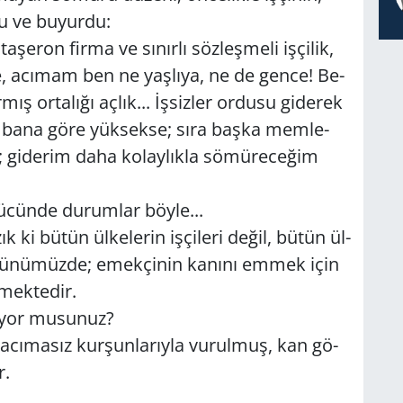
tu ve bu­yur­du:
­şe­ron firma ve sı­nır­lı söz­leş­me­li iş­çi­lik,
, acı­mam ben ne yaş­lı­ya, ne de gence! Be­
ış or­ta­lı­ğı açlık... İşsiz­ler or­du­su gi­de­rek
r bana göre yük­sek­se; sıra başka mem­le­
ı; gi­de­rim daha ko­lay­lık­la sö­mü­re­ce­ğim
ü­cün­de du­rum­lar böyle...
 ki bütün ül­ke­le­rin iş­çi­le­ri değil, bütün ül­
ir gü­nü­müz­de; emek­çi­nin ka­nı­nı emmek için
­mek­te­dir.
­yor mu­su­nuz?
cı­ma­sız kur­şun­la­rıy­la vu­rul­muş, kan gö­
r.