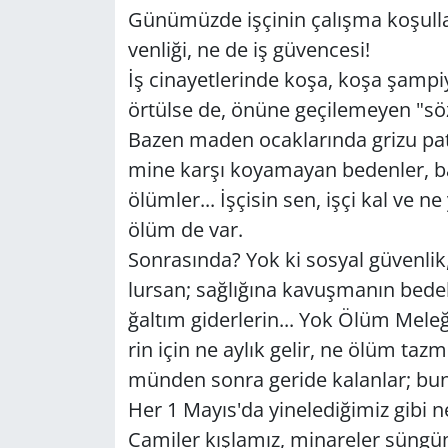
Gü­nü­müz­de iş­çi­nin ça­lış­ma ko­şul­la­rı
Yerel
ven­li­ği, ne de iş gü­ven­ce­si!
İş ci­na­yet­le­rin­de koşa, koşa şam­pi
ör­tül­se de, önüne ge­çi­le­me­yen "sözde"
Bazen maden ocak­la­rın­da grizu pat­l
mi­ne karşı ko­ya­ma­yan be­den­ler, b
ölüm­ler... İşçi­sin sen, işçi kal ve ne ya
ölüm de var.
Son­ra­sın­da? Yok ki sos­yal gü­ven­lik,
lur­san; sağ­lı­ğı­na ka­vuş­ma­nın be­de­l
ğal­tım gi­der­le­rin... Yok Ölüm Me­le­ğ
rin için ne aylık gelir, ne ölüm taz­mi­n
mün­den sonra ge­ri­de ka­lan­lar; bunca 
Her 1 Mayıs'da yi­ne­le­di­ği­miz gibi ne
Ca­mi­ler kış­la­mız, mi­na­re­ler sün­gü­m