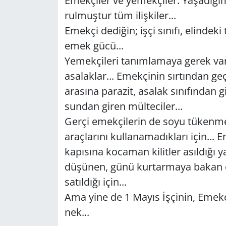
Emek­çi­ler ve ye­mek­çi­ler. Ya­şa­dı­ğ
rul­muş­tur tüm iliş­ki­ler...
GÜNDEM
Emek­çi de­di­ğin; işçi sı­nı­fı, elin­de­ki 
HABERDE İNSAN
emek gücü...
Ye­mek­çi­le­ri ta­nım­la­ma­ya gerek var
KÜLTÜR SANAT
asa­lak­lar... Emek­çi­nin sır­tın­dan g
ara­sı­na pa­ra­zit, asa­lak sı­nı­fın­dan g
MAGAZİN
sun­dan giren mül­te­ci­ler...
Gerçi emek­çi­le­rin de soyu tü­ken­me
POLİTİKA
araç­la­rı­nı kul­la­na­ma­dık­la­rı için... E
RESMİ İLANLAR
ka­pı­sı­na ko­ca­man ki­lit­ler asıl­dı­ğı
dü­şü­nen, günü kur­tar­ma­ya bakan öz
SAĞLIK
sa­tıl­dı­ğı için...
Ama yine de 1 Mayıs İşçi­nin, Emek­çi
SİYASET
nek...
SPOR