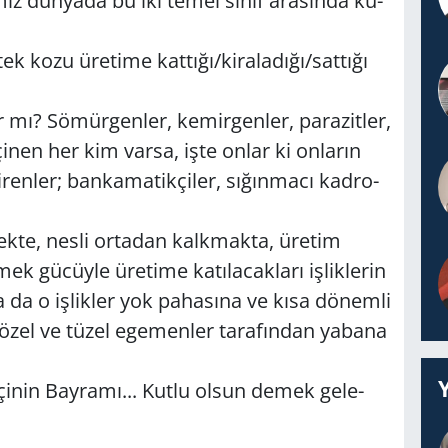
ı­mız dün­ya­da bu iki temel sınıf ara­sın­da ku­
tek kozu üre­ti­me kat­tı­ğı/ki­ra­la­dı­ğı/sat­tı­ğı
 mı? Sö­mür­gen­ler, ke­mir­gen­ler, pa­ra­zit­ler,
e­çi­nen her kim varsa, işte onlar ki on­la­rın
i­ren­ler; ban­ka­ma­tik­çi­ler, sı­ğın­ma­cı kad­ro­
k­te, nesli or­ta­dan kalk­mak­ta, üre­tim
mek gü­cüy­le üre­ti­me ka­tı­la­cak­la­rı iş­lik­le­rin
 ya da o iş­lik­ler yok pa­ha­sı­na ve kısa dö­nem­li
el ve tüzel ege­men­ler ta­ra­fın­dan ya­ba­na
­nin Bay­ra­mı... Kutlu olsun demek ge­le­