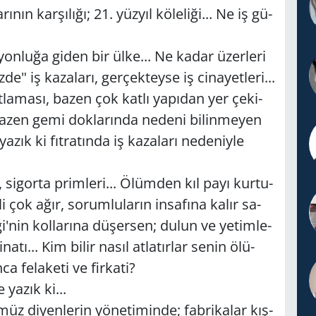
­nın kar­şı­lı­ğı; 21. yüz­yıl kö­le­li­ği... Ne iş gü­
­yon­lu­ğa giden bir ülke... Ne kadar üzer­le­ri
 iş ka­za­la­rı, ger­çek­tey­se iş ci­na­yet­le­ri...
a­ma­sı, bazen çok katlı ya­pı­dan yer çe­ki­
azen gemi dok­la­rın­da ne­de­ni bi­lin­me­yen
zık ki fıt­ra­tın­da iş ka­za­la­rı ne­de­niy­le
 si­gor­ta prim­le­ri... Ölüm­den kıl payı kur­tu­
i çok ağır, so­rum­lu­la­rın in­sa­fı­na kalır sa­
i'nin kol­la­rı­na dü­şer­sen; dulun ve ye­tim­le­
a­tı... Kim bilir nasıl at­la­tır­lar senin ölü­
fe­la­ke­ti ve fir­ka­ti?
 yazık ki...
üz di­yen­le­rin yö­ne­ti­min­de; fab­ri­ka­lar kış­