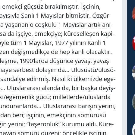
 emek­çi güç­süz bı­ra­kıl­mış­tır. İşçi­nin,
yı­sıy­la Şanlı 1 Ma­yıs­lar bit­miş­tir. Öz­gür­
­la ya­şa­nan o coş­ku­lu 1 Ma­yıs­lar artık anı­
sa da iş­çi­ye, emek­çi­ye; kü­re­sel­le­şen ka­pi­
öyle tüm 1 Ma­yıs­lar, 1977 yı­lı­nın Kanlı 1
n de­ğiş­me­dik­çe de hep kanlı ola­cak­tır.
el­leş­me, 1990’larda dü­şün­ce yavaş, yavaş
r­ma­ye ser­best do­la­şım­da… Ulu­süs­tü/ulu­sö­
’de san­dal­ye edin­miş. Nasıl ki ül­ke­miz­de ege­
.. Ulus­la­ra­ra­sı alan­da da, bir başka de­yiş­
kı/ege­men­lik gücü; mil­let­ler­de/ulus­lar­da
­du­ran­lar­da… Ulus­la­ra­ra­sı ba­rı­şın ye­ri­ni,
ın­dan beri; iş­çi­nin, emek­çi­nin sö­mü­rü­sü
i­ğin ye­ri­ni; “ta­şe­ron­luk” ku­ru­mu aldı. Kü­re­
­ma­yan sö­mü­rü dü­ze­ni; ön­ce­lik­le iş­çi­nin,