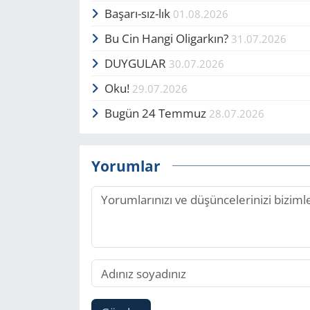
Başarı-sız-lık
01.08.2026
Bu Cin Hangi Oligarkın?
31.07.2026
DUYGULAR
30.07.2026
Oku!
29.07.2026
Bugün 24 Temmuz
28.07.2026
Yorumlar