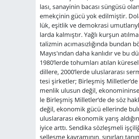
la­sı, sa­na­yi­nin ba­ca­sı sün­gü­sü olan
emek­çi­nin gücü yok edil­miş­tir. Do­la­
lük, eşit­lik ve de­mok­ra­si umut­la­rıy
lar­da kal­mış­tır. Yağlı kur­şun atıl­ma­
ta­liz­min acı­ma­sız­lı­ğın­da bun­dan b
Mayıs'ından daha kan­lı­dır ve bu düze
1980’lerde to­hum­la­rı atı­lan kü­re­s
dil­le­re, 2000’lerde ulus­la­ra­ra­sı se
te­si şir­ket­ler; Bir­leş­miş Mil­let­ler
men­lik ulu­sun değil, eko­no­mi­nin­se.
le Bir­leş­miş Mil­let­ler’de de söz hak
değil, eko­no­mik gücü el­le­rin­de bu­lun
ulus­la­ra­ra­sı eko­no­mik yarış al­dı­ğ
iyice arttı. Sen­di­ka söz­leş­me­li iş­çi­l
sel­leş­me kav­ra­mı­nın, sı­nır­la­rı ta­nı