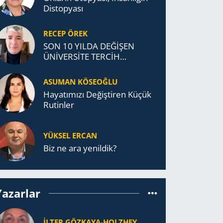
Distopyası
RECEP ÖREK
SON 10 YILDA DEĞİŞEN
ÜNİVERSİTE TERCİH
DAVRANIŞLARI
ASUMAN KÖSEOĞLU
Ha­ya­tı­mı­zı De­ğiş­ti­ren Küçük
Ru­tin­ler
YÜKSEL ERCAN
Biz ne ara yenildik?
Yazarlar
İLTER GÖZKAYA-HOLZHEY