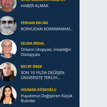
HABER ALMAK
FERHAN ERCAN
KORKUDAN KORKMAMAK!...
SELMA ERDAL
Onların Ütopyası, İnsanlığın
Distopyası
RECEP ÖREK
SON 10 YILDA DEĞİŞEN
ÜNİVERSİTE TERCİH
DAVRANIŞLARI
ASUMAN KÖSEOĞLU
Ha­ya­tı­mı­zı De­ğiş­ti­ren Küçük
Ru­tin­ler