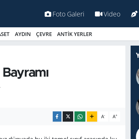
Foto Galeri
Video
ASET
AYDIN
ÇEVRE
ANTİK YERLER
 Bay­ra­mı
L
-
+
A
A