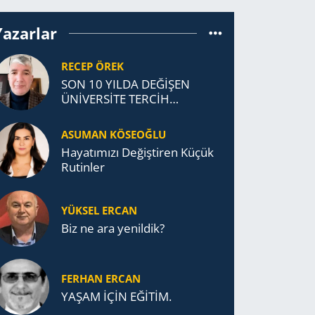
Yazarlar
RECEP ÖREK
SON 10 YILDA DEĞİŞEN
ÜNİVERSİTE TERCİH
DAVRANIŞLARI
ASUMAN KÖSEOĞLU
Ha­ya­tı­mı­zı De­ğiş­ti­ren Küçük
Ru­tin­ler
YÜKSEL ERCAN
Biz ne ara yenildik?
FERHAN ERCAN
YAŞAM İÇİN EĞİTİM.