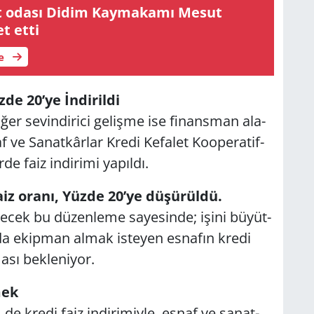
t odası Didim Kaymakamı Mesut
t etti
le
de 20’ye İndi­ril­di
ğer se­vin­di­ri­ci ge­liş­me ise fi­nans­man ala­
f ve Sa­nat­kâr­lar Kredi Ke­fa­let Ko­ope­ra­tif­
er­de faiz in­di­ri­mi ya­pıl­dı.
z oranı, Yüzde 20’ye dü­şü­rül­dü.
­recek bu dü­zen­le­me sa­ye­sin­de; işini bü­yüt­
 ekip­man almak is­te­yen es­na­fın kredi
a­sı bek­le­ni­yor.
mek
 de kredi faiz in­di­ri­miy­le, esnaf ve sa­nat­