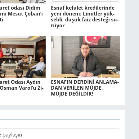
aret odası Didim
Esnaf ke­fa­let kre­di­le­rin­de
ı Mesut Çoban’ı
yeni dönem: Li­mit­ler yük­
ti
sel­di, düşük faiz des­te­ği sü­
rü­yor
ca­ret Odası Aydın
ES­NA­FIN DERDİNİ AN­LA­MA­
r. Osman Varol’u Zi­
DAN VERİLEN MÜJDE,
MÜJDE DEĞİLDİR!