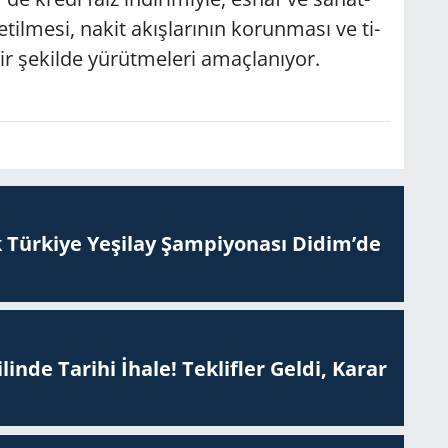
e­til­me­si, nakit akış­la­rı­nın ko­run­ma­sı ve ti­
­lir şe­kil­de yü­rüt­me­le­ri amaç­la­nı­yor.
 Tür­ki­ye Ye­şi­lay Şam­pi­yo­na­sı Didim’de
inde Tarihi İhale! Teklifler Geldi, Karar