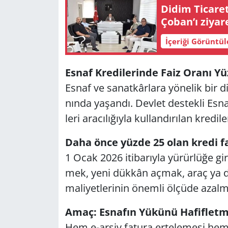
Didim Ticare
Çoban’ı ziyare
İçeriği Görüntü
Esnaf Kre­di­le­rin­de Faiz Oranı Yüz
Esnaf ve sa­nat­kâr­la­ra yö­ne­lik bir di
nın­da ya­şan­dı. Dev­let des­tek­li Esna
le­ri ara­cı­lı­ğıy­la kul­lan­dı­rı­lan kre­di­l
Daha önce yüzde 25 olan kredi fai
1 Ocak 2026 iti­ba­rıy­la yü­rür­lü­ğe gi
mek, yeni dük­kân açmak, araç ya da
ma­li­yet­le­ri­nin önem­li öl­çü­de azal­m
Amaç: Es­na­fın Yü­kü­nü Ha­fif­let­
Hem e-ar­şiv fa­tu­ra er­te­le­me­si hem