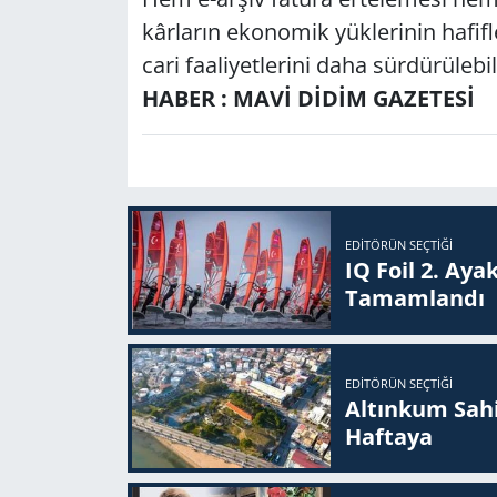
kâr­la­rın eko­no­mik yük­le­ri­nin ha­fif­l
ca­ri fa­ali­yet­le­ri­ni daha sür­dü­rü­le­bi
HABER : MAVİ DİDİM GAZETESİ
EDITÖRÜN SEÇTIĞI
IQ Foil 2. Ayak
Ta­mam­lan­dı
EDITÖRÜN SEÇTIĞI
Altınkum Sahil
Haftaya