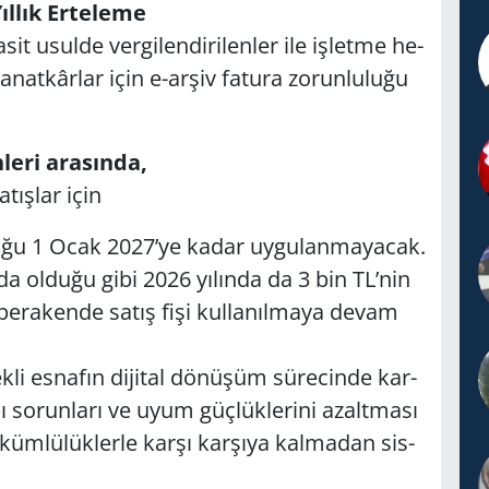
ıl­lık Er­te­le­me
t usul­de ver­gi­len­di­ri­len­ler ile iş­let­me he­
at­kâr­lar için e-ar­şiv fa­tu­ra zo­run­lu­lu­ğu
e­ri ara­sın­da,
­tış­lar için
u­lu­ğu 1 Ocak 2027’ye kadar uy­gu­lan­ma­ya­cak.
da ol­du­ğu gibi 2026 yı­lın­da da 3 bin TL’nin
ve pe­ra­ken­de satış fişi kul­la­nıl­ma­ya devam
­li es­na­fın di­ji­tal dö­nü­şüm sü­re­cin­de kar­
a­pı so­run­la­rı ve uyum güç­lük­le­ri­ni azalt­ma­sı
­küm­lü­lük­ler­le karşı kar­şı­ya kal­ma­dan sis­