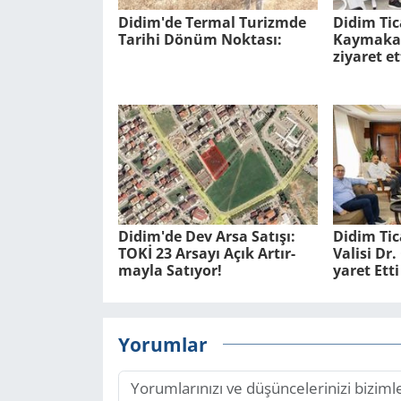
Didim'de Ter­mal Tu­rizm­de
Didim Tic
Ta­ri­hi Dönüm Nok­ta­sı:
Kaymakam
ziyaret et
Didim'de Dev Arsa Sa­tı­şı:
Didim Ti­
TOKİ 23 Ar­sa­yı Açık Ar­tır­
Va­li­si D
may­la Sa­tı­yor!
ya­ret Etti
Yorumlar