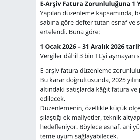
E-Ar­şiv Fa­tu­ra Zo­run­lu­lu­ğu­na 1 Y
Ya­pı­lan dü­zen­le­me kap­sa­mın­da, basi
Yerel
sa­bı­na göre def­ter tutan esnaf ve sa­n
er­te­len­di. Buna göre;
1 Ocak 2026 – 31 Ara­lık 2026 ta­rih­l
Ver­gi­ler dâhil 3 bin TL’yi aş­ma­yan sa
E-ar­şiv fa­tu­ra dü­zen­le­me zo­run­l
Bu karar doğ­rul­tu­sun­da, 2025 yı­lın­
al­tın­da­ki sa­tış­lar­da kâğıt fa­tu­ra 
edi­lecek.
Dü­zen­le­me­nin, özel­lik­le küçük öl­çek
şı­laş­tı­ğı ek ma­li­yet­ler, tek­nik alt­y
he­def­le­ni­yor. Böy­le­ce esnaf, ani yü
te­me uyum sağ­la­ya­bi­lecek.