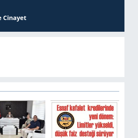
 Ci­na­yet