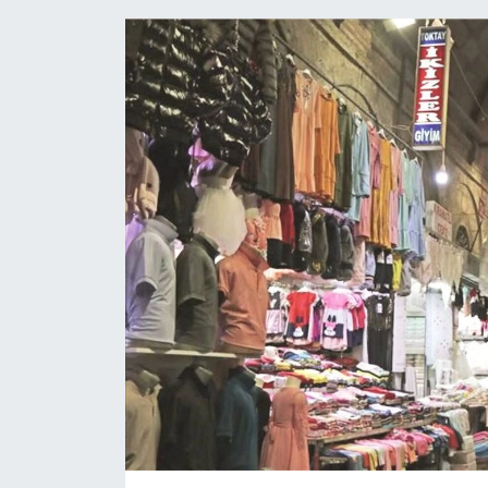
GÜNDEM
HABERDE İNSAN
KÜLTÜR SANAT
MAGAZİN
POLİTİKA
RESMİ İLANLAR
SAĞLIK
SİYASET
SPOR