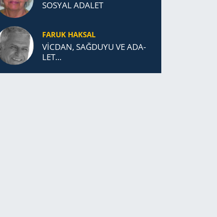
SOSYAL ADALET
FARUK HAKSAL
VİCDAN, SAĞ­DU­YU VE ADA­
LET…