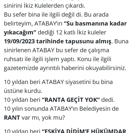
sinirini İkiz Kulelerden çıkardı.
Bu sefer bina ile ilgili değil di. Bu arada
belirteyim, ATABAY’ın
“Su basmanına kadar
yıkacağım”
dediği 12 katlı İkiz kuleler
19/09/2023 tarihinde tapusunu almış
. Buna
sinirlenen ATABAY bu sefer de çalışma
ruhsatı ile ilgili işlem yaptı. Konu ile ilgili
gazetemizde ayrıntılı haberini okuyabilirsiniz.
10 yıldan beri ATABAY siyasetini bu bina
üstüne kurdu.
10 yıldan beri
“RANTA GEÇİT YOK”
dedi.
10 yılın sonunda ATABAY’ın Belediyesin de
RANT
var mı, yok mu?
10 yıldan beri
“EŞKİYA DİDİM’E HÜKÜMDAR