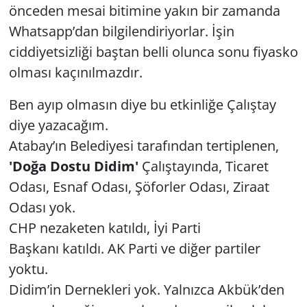
önceden mesai bitimine yakın bir zamanda
Whatsapp’dan bilgilendiriyorlar. İşin
Yerel
ciddiyetsizliği baştan belli olunca sonu fiyasko
olması kaçınılmazdır.
Ben ayıp olmasın diye bu etkinliğe Çalıştay
diye yazacağım.
Atabay’ın Be­le­di­ye­si ta­ra­fın­dan tertiplenen,
'Doğa Dostu Didim'
Ça­lış­ta­yında, Ticaret
Odası, Esnaf Odası, Şöforler Odası, Ziraat
Odası yok.
CHP nezaketen katıldı, İyi Parti
Başkanı katıldı. AK Parti ve diğer partiler
yoktu.
Didim’in Dernekleri yok. Yalnızca Akbük’den