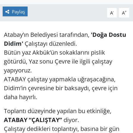
GÜNDEM
Paylaş
-
+
A
A
HABERDE İNSAN
Atabay’ın Be­le­di­ye­si ta­ra­fın­dan,
'Doğa Dostu
KÜLTÜR SANAT
Didim'
Ça­lış­ta­yı düzenledi.
Bütün yaz Akbük’ün sokaklarını pislik
MAGAZİN
götürdü, Yaz sonu Çevre ile ilgili çalıştay
yapıyoruz.
POLİTİKA
ATABAY çalıştay yapmakla uğraşacağına,
RESMİ İLANLAR
Didim’in çevresine bir baksaydı, çevre için
daha hayırlı.
SAĞLIK
Toplantı düzeyinde yapılan bu etkinliğe,
SİYASET
ATABAY “ÇALIŞTAY”
diyor.
Çalıştay dedikleri toplantıyı, basına bir gün
SPOR