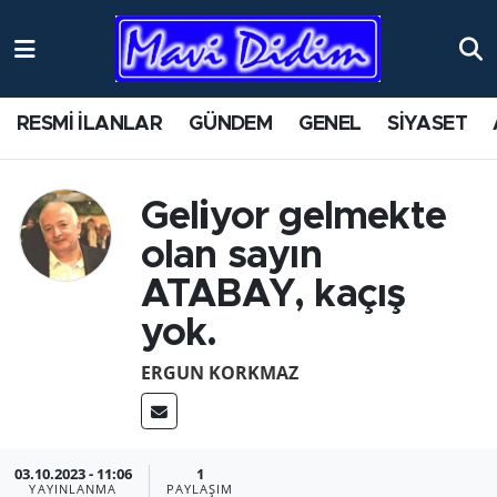
ANTİK YERLER
Nöbetçi Eczaneler
RESMİ İLANLAR
GÜNDEM
GENEL
SİYASET
ASAYİŞ
Hava Durumu
AYDIN
Namaz Vakitleri
Geliyor gelmekte
olan sayın
BİLİM VE TEKNOLOJİ
Trafik Durumu
ATABAY, kaçış
ÇEVRE
Süper Lig Puan Durumu ve Fikstür
yok.
EĞİTİM
Tüm Manşetler
ERGUN KORKMAZ
EKONOMİ
Son Dakika Haberleri
03.10.2023 - 11:06
1
GENEL
Haber Arşivi
YAYINLANMA
PAYLAŞIM