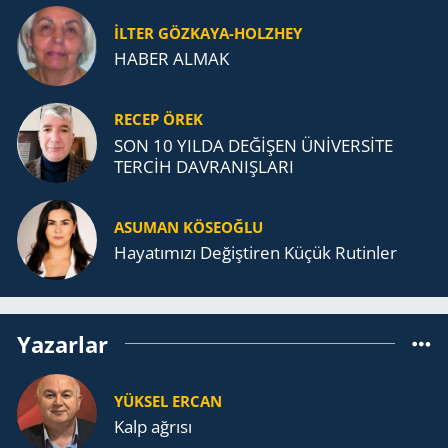
İLTER GÖZKAYA-HOLZHEY
HABER ALMAK
RECEP ÖREK
SON 10 YILDA DEĞİŞEN ÜNİVERSİTE
TERCİH DAVRANIŞLARI
ASUMAN KÖSEOĞLU
Ha­ya­tı­mı­zı De­ğiş­ti­ren Küçük Ru­tin­ler
Yazarlar
YÜKSEL ERCAN
Kalp ağrısı