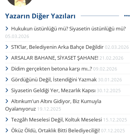
Yazarın Diğer Yazıları
Hukukun üstünlüğü mü? Si­ya­setin üstünlüğü mü?
05.03.2026
STK’lar, Belediyenin Arka Bahçe De­ğil­dir
02.03.2026
AR­SA­LAR BA­HA­NE, SİYASET ŞA­HA­NE!
21.02.2026
Didim ger­çek­ten be­to­na karşı mı..?
09.02.2026
Gör­dü­ğü­nü Değil, İsten­di­ği­ni Yaz­mak
30.01.2026
Siyasetin Geldiği Yer, Mezarlık Kapısı
30.12.2025
Altınkum’un Altını Gidiyor, Biz Kumuyla
Oyalanıyoruz
19.12.2025
Tezgâh Meselesi Değil, Koltuk Meselesi
15.12.2025
Öküz Öldü, Or­tak­lık Bitti Belediyeciliği!
07.12.2025