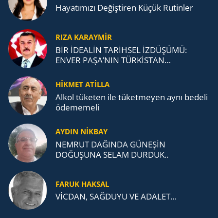
Ha­ya­tı­mı­zı De­ğiş­ti­ren Küçük Ru­tin­ler
RIZA KARAYMIR
BİR İDEALİN TARİHSEL İZDÜŞÜMÜ:
ENVER PAŞA’NIN TÜRKİSTAN
MÜCADELESİ VE TÜRK DEVLETLERİ
TEŞKİLATI’NA UZANAN MİRASI
HİKMET ATİLLA
Alkol tü­ke­ten ile tü­ket­me­yen aynı be­de­li
öde­me­me­li
AYDIN NİKBAY
NEMRUT DAĞINDA GÜNEŞİN
DOĞUŞUNA SELAM DURDUK..
FARUK HAKSAL
VİCDAN, SAĞ­DU­YU VE ADA­LET…