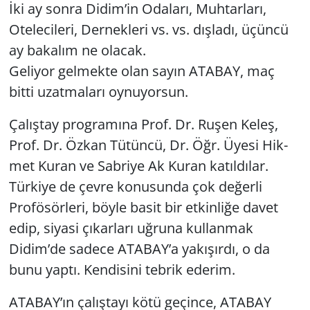
İki ay sonra Didim’in Odaları, Muhtarları,
Otelecileri, Dernekleri vs. vs. dışladı, üçüncü
ay bakalım ne olacak.
Geliyor gelmekte olan sayın ATABAY, maç
bitti uzatmaları oynuyorsun.
Ça­lış­tay prog­ra­mına Prof. Dr. Ruşen Keleş,
Prof. Dr. Özkan Tü­tün­cü, Dr. Öğr. Üyesi Hik­
met Kuran ve Sab­ri­ye Ak Kuran katıldılar.
Türkiye de çevre konusunda çok değerli
Profösörleri, böyle basit bir etkinliğe davet
edip, siyasi çıkarları uğruna kullanmak
Didim’de sadece ATABAY’a yakışırdı, o da
bunu yaptı. Kendisini tebrik ederim.
ATABAY’ın çalıştayı kötü geçince, ATABAY