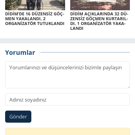
DİDİM’DE 16 DÜ­ZENSİZ GÖÇ­
DİDİM AÇIK­LA­RIN­DA 32 DÜ­
MEN YA­KA­LAN­DI, 2
ZENSİZ GÖÇ­MEN KUR­TA­RIL­
ORGANİZATÖR TU­TUK­LAN­DI
DI, 1 ORGANİZATÖR YA­KA­
LAN­DI
Yorumlar
Gönder