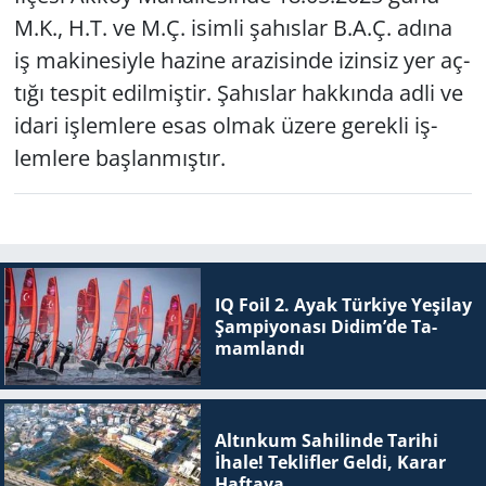
M.K., H.T. ve M.Ç. isim­li şa­hıs­lar B.A.Ç. adına
Yerel
iş ma­ki­ne­siy­le ha­zi­ne ara­zi­sin­de izin­siz yer aç­
tı­ğı tes­pit edil­miş­tir. Şa­hıs­lar hak­kın­da adli ve
idari iş­lem­le­re esas olmak üzere ge­rek­li iş­
lem­le­re baş­lan­mış­tır.
IQ Foil 2. Ayak Tür­ki­ye Ye­şi­lay
Şam­pi­yo­na­sı Didim’de Ta­
mam­lan­dı
Altınkum Sahilinde Tarihi
İhale! Teklifler Geldi, Karar
Haftaya