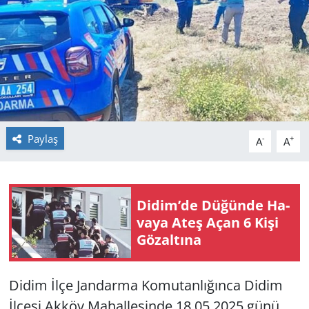
GÜNDEM
HABERDE İNSAN
KÜLTÜR SANAT
MAGAZİN
Paylaş
-
+
A
A
POLİTİKA
RESMİ İLANLAR
Didim’de Dü­ğün­de Ha­
va­ya Ateş Açan 6 Kişi
SAĞLIK
Gö­zal­tı­na
SİYASET
Didim İlçe Jan­dar­ma Ko­mu­tan­lı­ğın­ca Didim
İlçesi Akköy Ma­hal­le­sin­de 18.05.2025 günü
SPOR