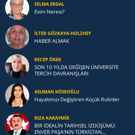
SELMA ERDAL
Evim Neresi?
İLTER GÖZKAYA-HOLZHEY
HABER ALMAK
RECEP ÖREK
SON 10 YILDA DEĞİŞEN ÜNİVERSİTE
TERCİH DAVRANIŞLARI
ASUMAN KÖSEOĞLU
Ha­ya­tı­mı­zı De­ğiş­ti­ren Küçük Ru­tin­ler
RIZA KARAYMIR
BİR İDEALİN TARİHSEL İZDÜŞÜMÜ:
ENVER PAŞA’NIN TÜRKİSTAN