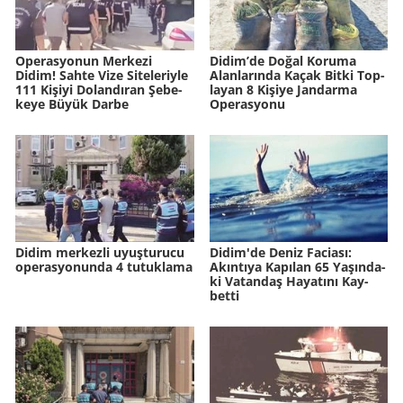
Ope­ras­yo­nun Mer­ke­zi
Didim’de Doğal Ko­ru­ma
Didim! Sahte Vize Si­te­le­riy­le
Alan­la­rın­da Kaçak Bitki Top­
111 Ki­şi­yi Do­lan­dı­ran Şe­be­
la­yan 8 Ki­şi­ye Jan­dar­ma
ke­ye Büyük Darbe
Ope­ras­yo­nu
Didim merkezli uyuşturucu
Didim'de Deniz Fa­ci­ası:
operasyonunda 4 tutuklama
Akın­tı­ya Ka­pı­lan 65 Ya­şın­da­
ki Va­tan­daş Ha­ya­tı­nı Kay­
bet­ti