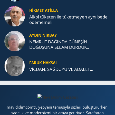
MÜCADELESİ VE TÜRK DEVLETLERİ
TEŞKİLATI’NA UZANAN MİRASI
HİKMET ATİLLA
Alkol tü­ke­ten ile tü­ket­me­yen aynı be­de­li
öde­me­me­li
AYDIN NİKBAY
NEMRUT DAĞINDA GÜNEŞİN
DOĞUŞUNA SELAM DURDUK..
FARUK HAKSAL
VİCDAN, SAĞ­DU­YU VE ADA­LET…
mavididimcomtr, yepyeni temasıyla sizleri buluştururken,
sadelik ve modernizmi bir araya getiriyor. Şatafattan