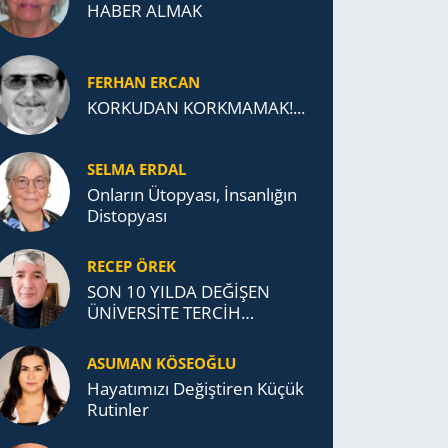
HABER ALMAK
FERHAN ERCAN
KORKUDAN KORKMAMAK!...
SELMA ERDAL
Onların Ütopyası, İnsanlığın
Distopyası
RECEP ÖREK
SON 10 YILDA DEĞİŞEN
ÜNİVERSİTE TERCİH
DAVRANIŞLARI
ASUMAN KÖSEOĞLU
Ha­ya­tı­mı­zı De­ğiş­ti­ren Küçük
Ru­tin­ler