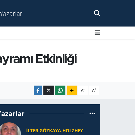
Yazarlar
yramı Etkinliği
-
+
A
A
Yazarlar
İLTER GÖZKAYA-HOLZHEY