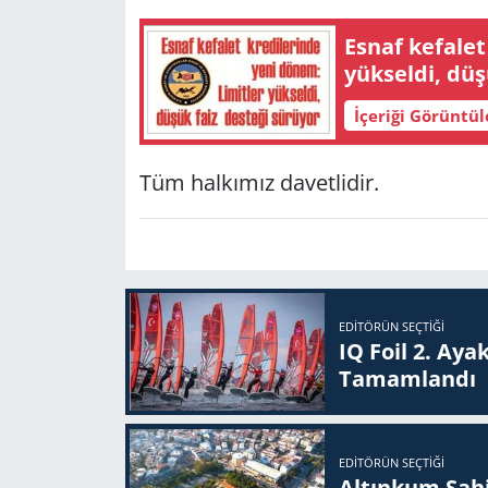
Esnaf ke­fa­let kre­di­le­rin­de yeni dönem: Li­mit­l
Yerel
İçeriği Görüntü
Tüm halkımız davetlidir.
EDITÖRÜN SEÇTIĞI
IQ Foil 2. Ayak
Ta­mam­lan­dı
EDITÖRÜN SEÇTIĞI
Altınkum Sahil