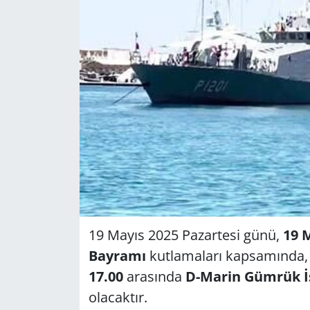
GÜNDEM
HABERDE İNSAN
KÜLTÜR SANAT
MAGAZİN
POLİTİKA
RESMİ İLANLAR
19 Mayıs 2025 Pazartesi günü,
19 
SAĞLIK
Bayramı
kutlamaları kapsamında
SİYASET
17.00
arasında
D-Marin Gümrük İ
olacaktır.
SPOR