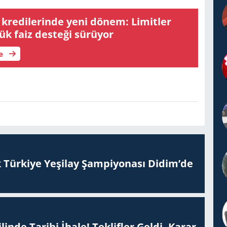
er
yük­sel­di, düşük faiz des­te­ği sü­rü­yor
le
 Tür­ki­ye Ye­şi­lay Şam­pi­yo­na­sı Didim’de
inde Tarihi İhale! Teklifler Geldi, Karar