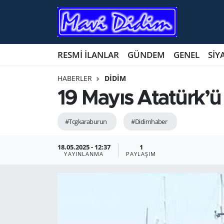
ANTİK YERLER
Nöbetçi Eczaneler
RESMİ İLANLAR
GÜNDEM
GENEL
SİY
ASAYİŞ
Hava Durumu
HABERLER
DİDİM
AYDIN
Namaz Vakitleri
19 Mayıs Atatürk’ü
BİLİM VE TEKNOLOJİ
Trafik Durumu
#Tcgkaraburun
#Didimhaber
ÇEVRE
Süper Lig Puan Durumu ve Fikstür
18.05.2025 - 12:37
1
YAYINLANMA
PAYLAŞIM
EĞİTİM
Tüm Manşetler
EKONOMİ
Son Dakika Haberleri
GENEL
Haber Arşivi