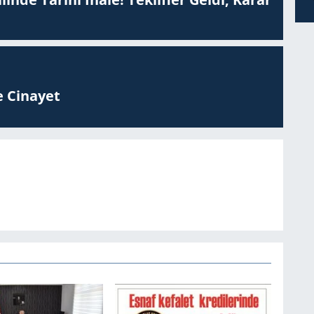
 Ci­na­yet