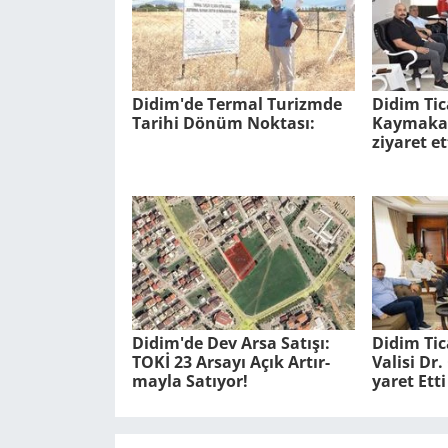
Didim'de Ter­mal Tu­rizm­de
Didim Tic
Ta­ri­hi Dönüm Nok­ta­sı:
Kaymakam
ziyaret et
Didim'de Dev Arsa Sa­tı­şı:
Didim Ti­
TOKİ 23 Ar­sa­yı Açık Ar­tır­
Va­li­si D
may­la Sa­tı­yor!
ya­ret Etti