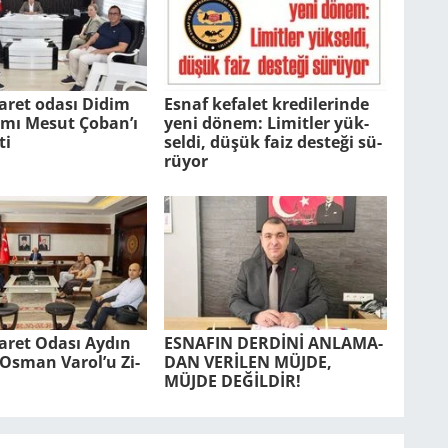
aret odası Didim
Esnaf ke­fa­let kre­di­le­rin­de
ı Mesut Çoban’ı
yeni dönem: Li­mit­ler yük­
ti
sel­di, düşük faiz des­te­ği sü­
rü­yor
ca­ret Odası Aydın
ES­NA­FIN DERDİNİ AN­LA­MA­
r. Osman Varol’u Zi­
DAN VERİLEN MÜJDE,
MÜJDE DEĞİLDİR!