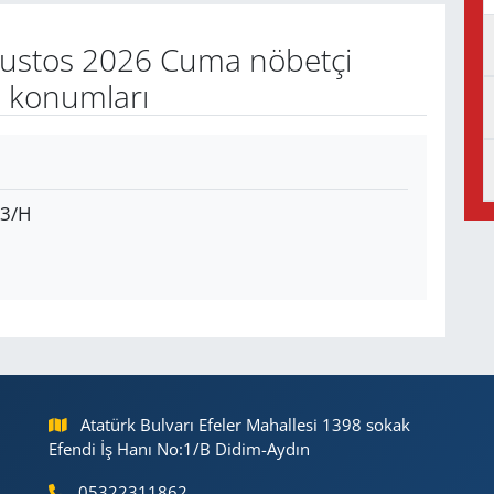
ustos 2026 Cuma nöbetçi
e konumları
:3/H
Atatürk Bulvarı Efeler Mahallesi 1398 sokak
Efendi İş Hanı No:1/B Didim-Aydın
05322311862