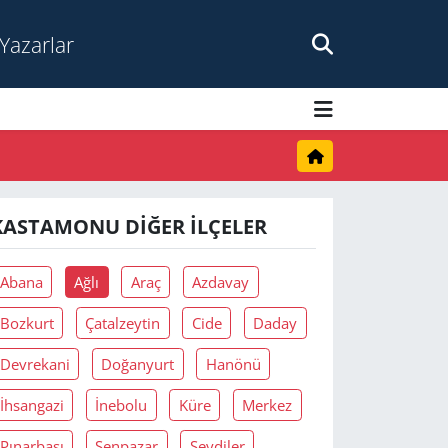
Yazarlar
KASTAMONU DIĞER İLÇELER
Abana
Ağlı
Araç
Azdavay
Bozkurt
Çatalzeytin
Cide
Daday
Devrekani
Doğanyurt
Hanönü
İhsangazi
İnebolu
Küre
Merkez
Pınarbaşı
Şenpazar
Seydiler