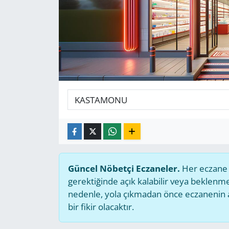
GÜNDEM
HABERDE İNSAN
KÜLTÜR SANAT
MAGAZİN
POLİTİKA
RESMİ İLANLAR
Güncel Nöbetçi Eczaneler.
Her eczane g
SAĞLIK
gerektiğinde açık kalabilir veya beklen
nedenle, yola çıkmadan önce eczanenin açı
SİYASET
bir fikir olacaktır.
SPOR