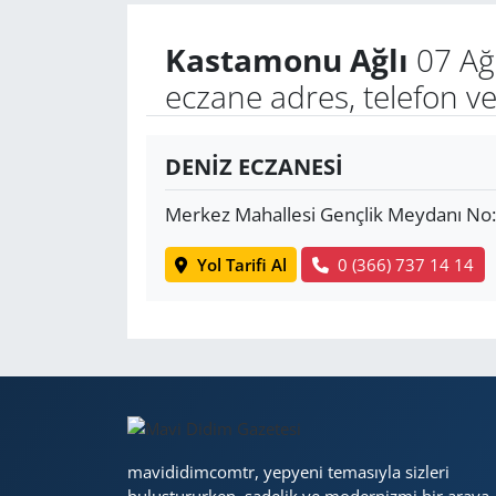
Kastamonu Ağlı
07 Ağ
Yerel
eczane adres, telefon v
DENİZ ECZANESİ
Merkez Mahallesi Gençlik Meydanı No
Yol Tarifi Al
0 (366) 737 14 14
mavididimcomtr, yepyeni temasıyla sizleri