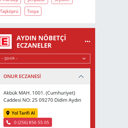
Taşköprü
Tosya
AYDIN NÖBETÇI
ECZANELER
ONUR ECZANESİ
Akbük MAH. 1001. (Cumhuriyet)
Caddesi NO: 25 09270 Didim Aydın
Yol Tarifi Al
0 (256) 856 55 05