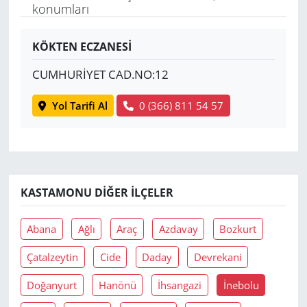
konumları
Yerel
KÖKTEN ECZANESİ
CUMHURİYET CAD.NO:12
Yol Tarifi Al
0 (366) 811 54 57
KASTAMONU DIĞER İLÇELER
Abana
Ağlı
Araç
Azdavay
Bozkurt
Çatalzeytin
Cide
Daday
Devrekani
Doğanyurt
Hanönü
İhsangazi
İnebolu