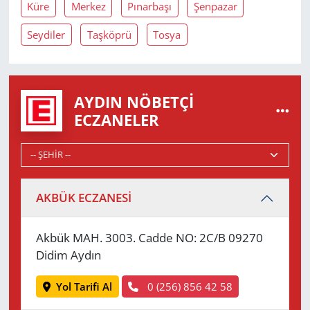
Küre
Merkez
Pınarbaşı
Şenpazar
Seydiler
Taşköprü
Tosya
AYDIN NÖBETÇI
ECZANELER
AKBÜK ECZANESİ
Akbük MAH. 3003. Cadde NO: 2C/B 09270
Didim Aydın
Yol Tarifi Al
0 (256) 856 42 58