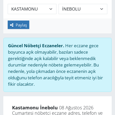
GÜNDEM
HABERDE İNSAN
Paylaş
KÜLTÜR SANAT
Güncel Nöbetçi Eczaneler.
Her eczane gece
MAGAZİN
boyunca açık olmayabilir, bazıları sadece
gerektiğinde açık kalabilir veya beklenmedik
POLİTİKA
durumlar nedeniyle nöbete gelemeyebilir. Bu
nedenle, yola çıkmadan önce eczanenin açık
RESMİ İLANLAR
olduğunu telefon aracılığıyla teyit etmeniz iyi bir
fikir olacaktır.
SAĞLIK
SİYASET
Kastamonu İnebolu
08 Ağustos 2026
Cumartesi nöbetçi eczane adres, telefon ve
SPOR