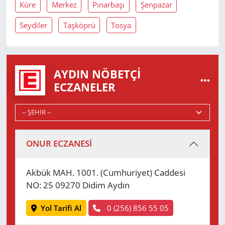
Küre
Merkez
Pınarbaşı
Şenpazar
Seydiler
Taşköprü
Tosya
AYDIN NÖBETÇI
ECZANELER
ONUR ECZANESİ
Akbük MAH. 1001. (Cumhuriyet) Caddesi
NO: 25 09270 Didim Aydın
Yol Tarifi Al
0 (256) 856 55 05