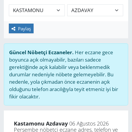
GÜNDEM
HABERDE İNSAN
Paylaş
KÜLTÜR SANAT
Güncel Nöbetçi Eczaneler.
Her eczane gece
MAGAZİN
boyunca açık olmayabilir, bazıları sadece
gerektiğinde açık kalabilir veya beklenmedik
POLİTİKA
durumlar nedeniyle nöbete gelemeyebilir. Bu
nedenle, yola çıkmadan önce eczanenin açık
RESMİ İLANLAR
olduğunu telefon aracılığıyla teyit etmeniz iyi bir
fikir olacaktır.
SAĞLIK
SİYASET
Kastamonu Azdavay
06 Ağustos 2026
Perşembe nöbetçi eczane adres, telefon ve
SPOR