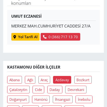
konumları
Yerel
UMUT ECZANESİ
MERKEZ MAH.CUMHURİYET CADDESİ 27/A
Yol Tarifi Al
0 (366) 717 13 70
KASTAMONU DIĞER İLÇELER
Abana
Ağlı
Araç
Azdavay
Bozkurt
Çatalzeytin
Cide
Daday
Devrekani
Doğanyurt
Hanönü
İhsangazi
İnebolu