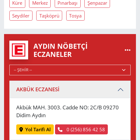
Küre
Merkez
Pınarbaşı
Şenpazar
Seydiler
Taşköprü
Tosya
AYDIN NÖBETÇI
ECZANELER
AKBÜK ECZANESİ
Akbük MAH. 3003. Cadde NO: 2C/B 09270
Didim Aydın
Yol Tarifi Al
0 (256) 856 42 58