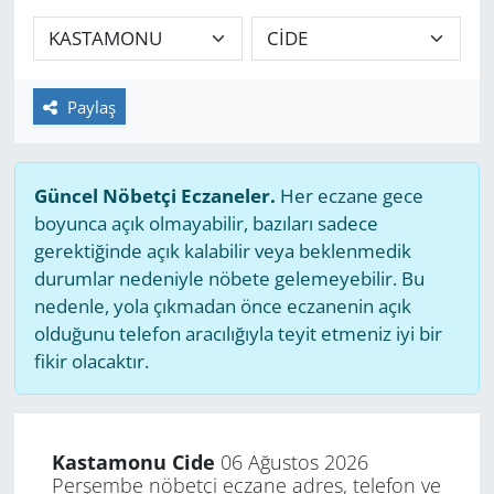
GÜNDEM
HABERDE İNSAN
Paylaş
KÜLTÜR SANAT
Güncel Nöbetçi Eczaneler.
Her eczane gece
MAGAZİN
boyunca açık olmayabilir, bazıları sadece
gerektiğinde açık kalabilir veya beklenmedik
POLİTİKA
durumlar nedeniyle nöbete gelemeyebilir. Bu
nedenle, yola çıkmadan önce eczanenin açık
RESMİ İLANLAR
olduğunu telefon aracılığıyla teyit etmeniz iyi bir
fikir olacaktır.
SAĞLIK
SİYASET
Kastamonu Cide
06 Ağustos 2026
Perşembe nöbetçi eczane adres, telefon ve
SPOR