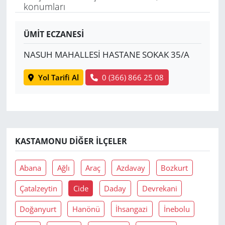
konumları
Yerel
ÜMİT ECZANESİ
NASUH MAHALLESİ HASTANE SOKAK 35/A
Yol Tarifi Al
0 (366) 866 25 08
KASTAMONU DIĞER İLÇELER
Abana
Ağlı
Araç
Azdavay
Bozkurt
Çatalzeytin
Cide
Daday
Devrekani
Doğanyurt
Hanönü
İhsangazi
İnebolu