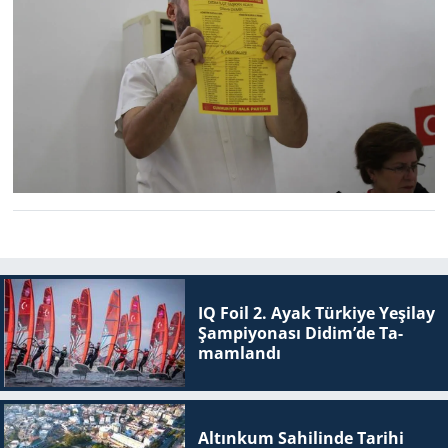
IQ Foil 2. Ayak Tür­ki­ye Ye­şi­lay
Şam­pi­yo­na­sı Didim’de Ta­
mam­lan­dı
Altınkum Sahilinde Tarihi