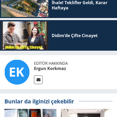
İhale! Teklifler Geldi, Karar
Haftaya
Didim’de Çifte Ci­na­yet
EDITÖR HAKKINDA
Ergun Korkmaz
Bunlar da ilginizi çekebilir