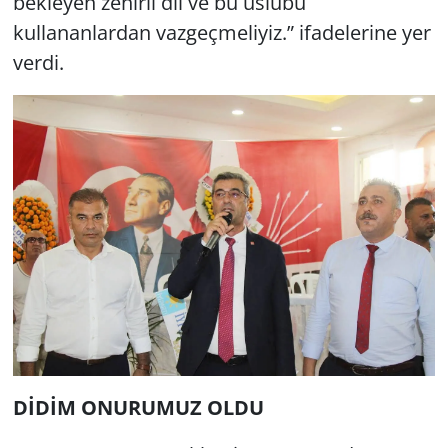
bekleyen zehirli dil ve bu üslubu
kullananlardan vazgeçmeliyiz.” ifadelerine yer
verdi.
DİDİM ONURUMUZ OLDU