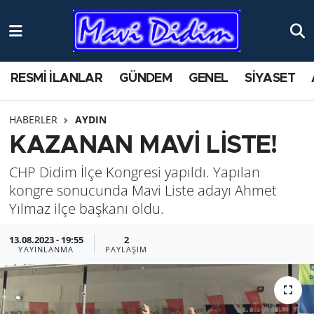
ANTİK YERLER
Nöbetçi Eczaneler
RESMİ İLANLAR
GÜNDEM
GENEL
SİYASET
ASAYİŞ
Hava Durumu
HABERLER
AYDIN
AYDIN
Namaz Vakitleri
KAZANAN MAVİ LİSTE!
BİLİM VE TEKNOLOJİ
Trafik Durumu
CHP Didim İlçe Kongresi yapıldı. Yapılan
kongre sonucunda Mavi Liste adayı Ahmet
ÇEVRE
Süper Lig Puan Durumu ve Fikstür
Yılmaz ilçe başkanı oldu.
EĞİTİM
Tüm Manşetler
13.08.2023 - 19:55
2
YAYINLANMA
PAYLAŞIM
EKONOMİ
Son Dakika Haberleri
GENEL
Haber Arşivi