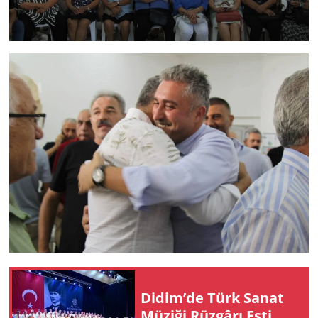
Didim’de Türk Sanat
Mü­zi­ği Rüz­gâ­rı Esti