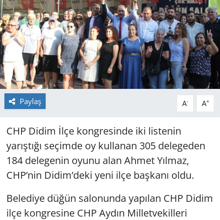
GÜNDEM
HABERDE İNSAN
KÜLTÜR SANAT
MAGAZİN
Paylaş
-
+
A
A
POLİTİKA
CHP Didim İlçe kongresinde iki listenin
RESMİ İLANLAR
yarıştığı seçimde oy kullanan 305 delegeden
184 delegenin oyunu alan Ahmet Yılmaz,
SAĞLIK
CHP’nin Didim’deki yeni ilçe başkanı oldu.
SİYASET
Belediye düğün salonunda yapılan CHP Didim
ilçe kongresine CHP Aydın Milletvekilleri
SPOR