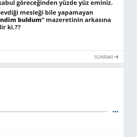
 kabul göreceğinden yüzde yüz eminiz.
sevdiği mesleği bile yapamayan
endim buldum
” mazeretinin arkasına
r ki.??
SONRAKI