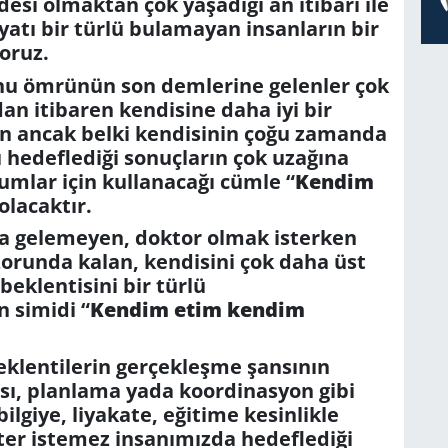
desi olmaktan çok yaşadığı an itibarı ile
ayatı bir türlü bulamayan insanların bir
yoruz.
unu ömrünün son demlerine gelenler çok
ndan itibaren kendisine daha iyi bir
yan ancak belki kendisinin çoğu zamanda
 hedeflediği sonuçların çok uzağına
umlar için kullanacağı cümle “
Kendim
olacaktır.
aya gelemeyen, doktor olmak isterken
orunda kalan, kendisini çok daha üst
eklentisini bir türlü
 simidi “
Kendim etim kendim
klentilerin gerçekleşme şansının
ası, planlama yada koordinasyon gibi
bilgiye, liyakate, eğitime kesinlikle
ster istemez insanımızda hedeflediği