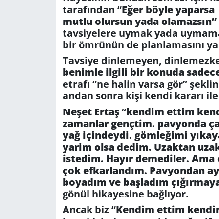
tarafından “
Eğer böyle yaparsa
mutlu olursun yada olamazsın”
tavsiyelere uymak yada uymamak
bir ömrünün de planlamasını ya
Tavsiye dinlemeyen, dinlemezke
benimle ilgili bir konuda sadec
etrafı “ne halin varsa gör” şekli
andan sonra kişi kendi kararı ile
Neşet Ertaş
“
kendim ettim ken
zamanlar gençtim. pavyonda ça
yağ içindeydi. gömleğimi yıkay
yarim olsa dedim. Uzaktan uzakt
istedim. Hayır demediler. Ama 
çok efkarlandım. Pavyondan ayrı
boyadım ve başladım çığırmay
gönül hikayesine bağlıyor.
Ancak biz “
Kendim ettim kend