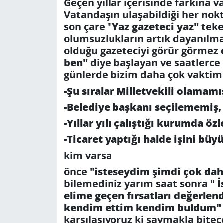
Geçen yıllar içerisinde farkına va
Vatandaşın ulaşabildiği her no
GÜNDEM
son çare "
Yaz gazeteci yaz"
teke
olumsuzlukların artık dayanılma
HABERDE İNSAN
olduğu gazeteciyi görür görmez d
ben"
diye başlayan ve saatlerce 
KÜLTÜR SANAT
günlerde bizim daha çok vaktimiz
-Şu sıralar Milletvekili olamamı
MAGAZİN
-Belediye başkanı seçilememiş,
POLİTİKA
-Yıllar yılı çalıştığı kurumda ö
-Ticaret yaptığı halde işini bü
RESMİ İLANLAR
kim varsa
SAĞLIK
önce "
isteseydim şimdi çok da
bilemediniz yarım saat sonra "
İ
elime geçen fırsatları değerlen
SİYASET
kendim ettim kendim buldum"
karşılaşıyoruz ki saymakla bitece
SPOR