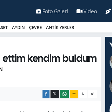
Foto Galeri
Video
ASET
AYDIN
ÇEVRE
ANTİK YERLER
 ettim kendim buldum
N
-
+
A
A