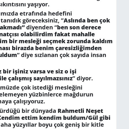
kıntısını yaşıyor.
ğımızda etrafında hedefini
tanıdık göreceksiniz, ”
Aslında ben çok
ırakmadı”
diyenden “
ben son derece
natçısı olabilirdim fakat mahalle
ğim bir mesleği seçmek zorunda kaldım
tması birazda benim çaresizliğimden
buldum
” diye sızlanan çok sayıda insan
bir işiniz varsa ve siz o işi
le çalışmış sayılmazsınız
”
diyor.
ümüzde çok istediği mesleğini
gelemeyen yüzbinlerce mağdurun
aya çalışıyoruz.
sürdüğü bir dünyada
Rahmetli Neşet
Kendim ettim kendim buldum/Gül gibi
ha yüzyıllar boyu çok geniş bir kitle