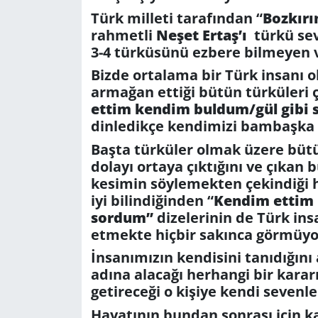
Türk milleti tarafından “
Bozkırı
Yerel
rahmetli
Neşet Ertaş’ı
türkü sev
3-4 türküsünü ezbere bilmeyen v
Bizde ortalama bir Türk insanı 
armağan ettiği bütün türküleri 
ettim kendim buldum/gül gibi 
dinledikçe kendimizi bambaşka 
Başta türküler olmak üzere bütün
dolayı ortaya çıktığını ve çıkan
kesimin söylemekten çekindiği h
iyi bilindiğinden “
Kendim ettim 
sordum”
dizelerinin de Türk ins
etmekte hiçbir sakınca görmüyo
İnsanımızın kendisini tanıdığın
adına alacağı herhangi bir karar
getireceği o kişiye kendi sevenl
Hayatının bundan sonrası için k