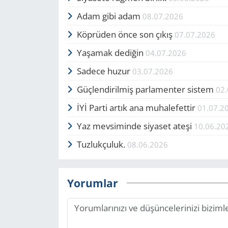
Adam gibi adam
08.07.2026
Köprüden önce son çıkış
07.07.2026
Yaşamak dediğin
04.07.2026
Sadece huzur
03.07.2026
Güçlendirilmiş parlamenter sistem
02
İYİ Parti artık ana muhalefettir
01.07.2
Yaz mevsiminde siyaset ateşi
10.06.20
Tuzlukçuluk.
08.06.2026
Yorumlar