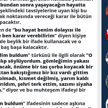
 bundan sonra yaşayacağın hayatta
şeklindeki tavsiyelerine uyan kişi bu
 noktasında vereceği karar ile bütün
pacaktır.
n de “
bu hayat benim dolayısı ile
e ben karar verebilirim
” diyen kişiye
nde beylik bir ifade kullanacak ve o
 baş başa kalacaktır.
dim buldum
” türküsü ile ilgili olarak
"O
lıp söylüyordum. gömleğimin yakası
acak, önüme bir tas çorba koyacak bir
an bakıştığımız bir kız vardı gittim
olmadı, kısmet değilmiş, yarım kaldı
ldım, şehri terk ettim, sazımı siyaha
a."
diyor ve bu muhteşem ifadeyi bir
im buldum
” ifadesinin sadece aşkına