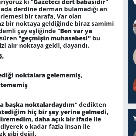
rıyoruz ki "
Gazeteci dert babasıdır
"
ktada derdine derman bulamadığı an
rlemesi bir tarafa, Var olan
z bir noktaya geldiğinde biraz samimi
emli çay eşliğinde "
Ben var ya
süren "
geçmişin muhasebesi"
bu
i alır noktaya geldi, dayandı.
ş,
zlediği noktalara gelememiş,
yütememiş
ha başka noktalardaydım
" dedikten
stediğim hiç bir şey yerine gelmedi,
diremedim, daha açık bir ifade ile
diyerek o kadar fazla insan ile
k gibi değil.