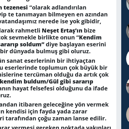
n tezenesi
“olarak adlandırılan
ip te tanımayan bilmeyen en azından
atandaşımız nerede ise yok gibidir,
olarak rahmetli
Neşet Ertaş’ın
bize
çok sevmekle birlikte onun “
Kendim
sararıp soldum”
diye başlayan eserini
bir dünyada bulmuş gibi oluruz.
 sanat eserlerinin bir ihtiyaçtan
 bu eserlerinde toplumun çok büyük bir
islerine tercüman olduğu da artık çok
kendim buldum/Gül gibi sararıp
anın hayat felsefesi olduğunu da ifade
ruz.
ı andan itibaren geleceğine yön vermek
ın kendisi için fayda yada zarar
eri tarafından çoğu zaman lanse edilir.
arar vermesi gereken noktada yakınları