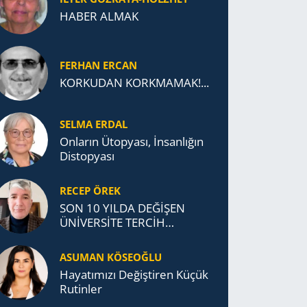
HABER ALMAK
FERHAN ERCAN
KORKUDAN KORKMAMAK!...
SELMA ERDAL
Onların Ütopyası, İnsanlığın
Distopyası
RECEP ÖREK
SON 10 YILDA DEĞİŞEN
ÜNİVERSİTE TERCİH
DAVRANIŞLARI
ASUMAN KÖSEOĞLU
Ha­ya­tı­mı­zı De­ğiş­ti­ren Küçük
Ru­tin­ler