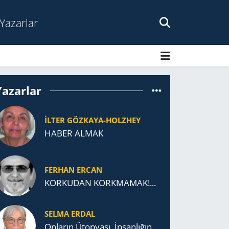
Yazarlar
Yazarlar
İLTER GÖZKAYA-HOLZHEY
HABER ALMAK
FERHAN ERCAN
KORKUDAN KORKMAMAK!...
SELMA ERDAL
Onların Ütopyası, İnsanlığın