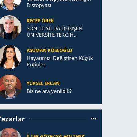
Distopyası
RECEP ÖREK
SON 10 YILDA DEĞİŞEN
ÜNİVERSİTE TERCİH
DAVRANIŞLARI
ASUMAN KÖSEOĞLU
Ha­ya­tı­mı­zı De­ğiş­ti­ren Küçük
Ru­tin­ler
YÜKSEL ERCAN
Biz ne ara yenildik?
Yazarlar
İLTER GÖZKAYA-HOLZHEY