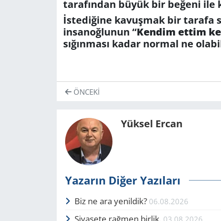
tarafından büyük bir beğeni ile
İstediğine kavuşmak bir tarafa 
insanoğlunun “
Kendim ettim k
sığınması kadar normal ne olabili
ÖNCEKI
Yüksel Ercan
Yazarın Diğer Yazıları
Biz ne ara yenildik?
06.08.2026
Siyasete rağmen birlik.
03.08.2026