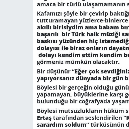
amaca bir türlü ulaşamamanın sı
Kafamızı şöyle bir çevirip baktı
tutturamayan yüzlerce-binlerce 
akıllı birisiydim ama babam b
başarılı bir Türk halk müziği sa
baskısı yüzünden hiç istemedi
dolayısı ile biraz onların daya
dolayı kendim ettim kendim 
görmeniz mümkün olacaktır.
Bir düşünür “
Eğer çok sevdiğiniz 
yapıyorsanız dünyada bir gün bi
Böylesi bir gerçeğin olduğu gün
yapamayan, büyüklerine karşı 
bulunduğu bir coğrafyada yaşam
Böylesi mutsuzlukların hüküm 
Ertaş
tarafından seslendirilen “
sarardım soldum
” türküsünün da