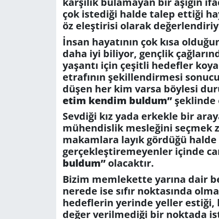
karşılık bulamayan bir aşığın ifa
çok istediği halde talep ettiği h
öz eleştirisi olarak değerlendiri
İnsan hayatının çok kısa olduğ
daha iyi biliyor, gençlik çağları
yaşantı için çeşitli hedefler ko
etrafının şekillendirmesi sonucu
düşen her kim varsa böylesi dur
etim kendim buldum”
şeklinde 
Sevdiği kız yada erkekle bir ar
mühendislik mesleğini seçmek z
makamlara layık gördüğü halde b
gerçekleştiremeyenler içinde can
buldum”
olacaktır.
Bizim memlekette yarına dair be
nerede ise sıfır noktasında olm
hedeflerin yerinde yeller estiği, 
değer verilmediği bir noktada i