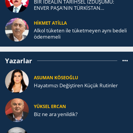
BİR İDEALİN TARİHSEL İZDÜŞÜMÜ:
ENVER PAŞA’NIN TÜRKİSTAN
MÜCADELESİ VE TÜRK DEVLETLERİ
TEŞKİLATI’NA UZANAN MİRASI
HİKMET ATİLLA
Alkol tü­ke­ten ile tü­ket­me­yen aynı be­de­li
öde­me­me­li
Yazarlar
ASUMAN KÖSEOĞLU
Ha­ya­tı­mı­zı De­ğiş­ti­ren Küçük Ru­tin­ler
YÜKSEL ERCAN
Biz ne ara yenildik?