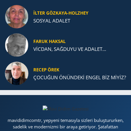
İLTER GÖZKAYA-HOLZHEY
SOSYAL ADALET
FARUK HAKSAL
VİCDAN, SAĞ­DU­YU VE ADA­LET…
RECEP ÖREK
ÇOCUĞUN ÖNÜNDEKİ ENGEL BİZ MİYİZ?
mavididimcomtr, yepyeni temasıyla sizleri buluştururken,
sadelik ve modernizmi bir araya getiriyor. Şatafattan