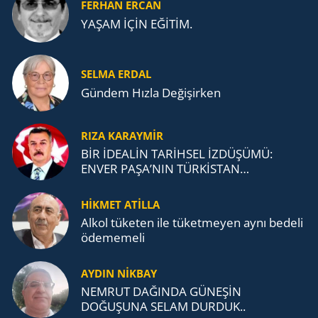
FERHAN ERCAN
YAŞAM İÇİN EĞİTİM.
SELMA ERDAL
Gündem Hızla Değişirken
RIZA KARAYMIR
BİR İDEALİN TARİHSEL İZDÜŞÜMÜ:
ENVER PAŞA’NIN TÜRKİSTAN
MÜCADELESİ VE TÜRK DEVLETLERİ
TEŞKİLATI’NA UZANAN MİRASI
HİKMET ATİLLA
Alkol tü­ke­ten ile tü­ket­me­yen aynı be­de­li
öde­me­me­li
AYDIN NİKBAY
NEMRUT DAĞINDA GÜNEŞİN
DOĞUŞUNA SELAM DURDUK..