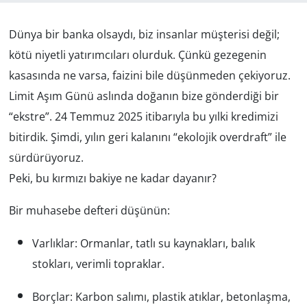
GÜNDEM
Dünya bir banka olsaydı, biz insanlar müşterisi değil;
kötü niyetli yatırımcıları olurduk. Çünkü gezegenin
HABERDE İNSAN
kasasında ne varsa, faizini bile düşünmeden çekiyoruz.
KÜLTÜR SANAT
Limit Aşım Günü
aslında doğanın bize gönderdiği bir
“ekstre”. 24 Temmuz 2025 itibarıyla bu yılki kredimizi
MAGAZİN
bitirdik. Şimdi, yılın geri kalanını “ekolojik overdraft” ile
sürdürüyoruz.
POLİTİKA
Peki, bu kırmızı bakiye ne kadar dayanır?
RESMİ İLANLAR
Bir muhasebe defteri düşünün:
SAĞLIK
Varlıklar: Ormanlar, tatlı su kaynakları, balık
stokları, verimli topraklar.
SİYASET
Borçlar: Karbon salımı, plastik atıklar, betonlaşma,
SPOR