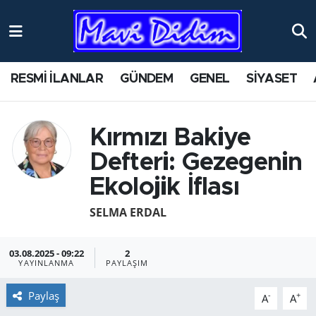
ANTİK YERLER
Nöbetçi Eczaneler
RESMİ İLANLAR
GÜNDEM
GENEL
SİYASET
ASAYİŞ
Hava Durumu
AYDIN
Namaz Vakitleri
Kırmızı Bakiye
Defteri: Gezegenin
BİLİM VE TEKNOLOJİ
Trafik Durumu
Ekolojik İflası
ÇEVRE
Süper Lig Puan Durumu ve Fikstür
SELMA ERDAL
EĞİTİM
Tüm Manşetler
03.08.2025 - 09:22
2
YAYINLANMA
PAYLAŞIM
EKONOMİ
Son Dakika Haberleri
Paylaş
-
+
A
A
GENEL
Haber Arşivi