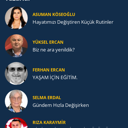
ASUMAN KÖSEOĞLU
Ha­ya­tı­mı­zı De­ğiş­ti­ren Küçük Ru­tin­ler
YÜKSEL ERCAN
Biz ne ara yenildik?
FERHAN ERCAN
YAŞAM İÇİN EĞİTİM.
SELMA ERDAL
Gündem Hızla Değişirken
RIZA KARAYMIR