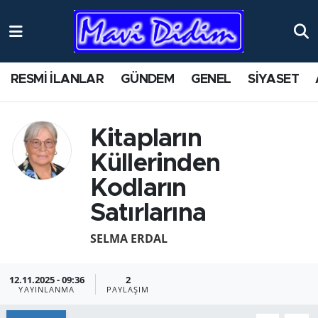
ANTİK YERLER
Nöbetçi Eczaneler
RESMİ İLANLAR
GÜNDEM
GENEL
SİYASET
ASAYİŞ
Hava Durumu
AYDIN
Namaz Vakitleri
Kitapların
Küllerinden
BİLİM VE TEKNOLOJİ
Trafik Durumu
Kodların
ÇEVRE
Süper Lig Puan Durumu ve Fikstür
Satırlarına
EĞİTİM
Tüm Manşetler
SELMA ERDAL
EKONOMİ
Son Dakika Haberleri
12.11.2025 - 09:36
2
YAYINLANMA
PAYLAŞIM
GENEL
Haber Arşivi