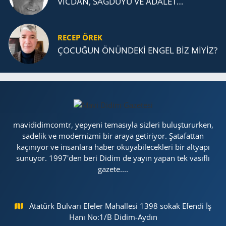
VİCDAN, SAĞ­DU­YU VE ADA­LET…
RECEP ÖREK
ÇOCUĞUN ÖNÜNDEKİ ENGEL BİZ MİYİZ?
mavididimcomtr, yepyeni temasıyla sizleri buluştururken,
sadelik ve modernizmi bir araya getiriyor. Şatafattan
kaçınıyor ve insanlara haber okuyabilecekleri bir altyapı
sunuyor. 1997'den beri Didim de yayın yapan tek vasıflı
gazete....
Atatürk Bulvarı Efeler Mahallesi 1398 sokak Efendi İş
Hanı No:1/B Didim-Aydın