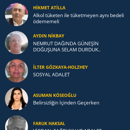
TEŞKİLATI’NA UZANAN MİRASI
HİKMET ATİLLA
Alkol tü­ke­ten ile tü­ket­me­yen aynı be­de­li
öde­me­me­li
AYDIN NİKBAY
NEMRUT DAĞINDA GÜNEŞİN
DOĞUŞUNA SELAM DURDUK..
İLTER GÖZKAYA-HOLZHEY
SOSYAL ADALET
ASUMAN KÖSEOĞLU
Belirsizliğin İçinden Geçerken
FARUK HAKSAL