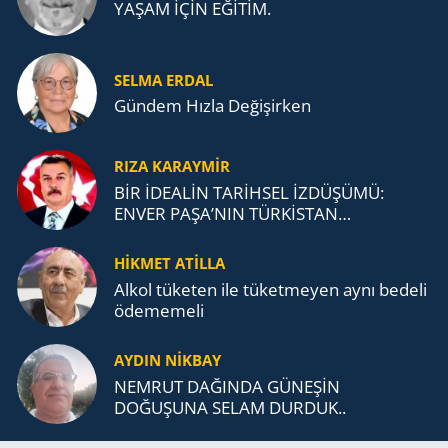
YAŞAM İÇİN EĞİTİM.
SELMA ERDAL
Gündem Hızla Değişirken
RIZA KARAYMIR
BİR İDEALİN TARİHSEL İZDÜŞÜMÜ:
ENVER PAŞA’NIN TÜRKİSTAN
MÜCADELESİ VE TÜRK DEVLETLERİ
TEŞKİLATI’NA UZANAN MİRASI
HİKMET ATİLLA
Alkol tü­ke­ten ile tü­ket­me­yen aynı be­de­li
öde­me­me­li
AYDIN NİKBAY
NEMRUT DAĞINDA GÜNEŞİN
DOĞUŞUNA SELAM DURDUK..