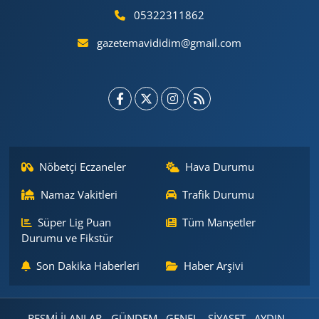
05322311862
gazetemavididim@gmail.com
Nöbetçi Eczaneler
Hava Durumu
Namaz Vakitleri
Trafik Durumu
Süper Lig Puan
Tüm Manşetler
Durumu ve Fikstür
Son Dakika Haberleri
Haber Arşivi
RESMİ İLANLAR
GÜNDEM
GENEL
SİYASET
AYDIN