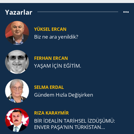
Yazarlar
YÜKSEL ERCAN
Biz ne ara yenildik?
FERHAN ERCAN
YAŞAM İÇİN EĞİTİM.
SELMA ERDAL
Gündem Hızla Değişirken
RIZA KARAYMIR
BİR İDEALİN TARİHSEL İZDÜŞÜMÜ:
ENVER PAŞA’NIN TÜRKİSTAN
MÜCADELESİ VE TÜRK DEVLETLERİ