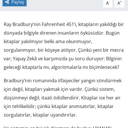
Paylaş
-
+
A
A
GÜNDEM
Ray Bradbury’nin
Fahrenheit 451
’i, kitapların yakıldığı bir
HABERDE İNSAN
dünyada bilgiyle direnen insanların öyküsüdür. Bugün
KÜLTÜR SANAT
kitaplar yakılmıyor belki ama okunmuyor,
sorgulanmıyor, bir köşeye atılıyor. Çünkü yeni bir mecra
MAGAZİN
var; Yapay Zekâ ve karşımızda şu soru duruyor: Bilginin
geleceği kitaplarla mı, algoritmalarla mı biçimlenecek?
POLİTİKA
Bradbury’nin romanında itfaiyeciler yangın söndürmek
RESMİ İLANLAR
için değil, kitapları yakmak için vardır. Çünkü sistem,
SAĞLIK
düşünmeyi değil, itaati ödüllendirir. Kitaplar ise her an
için tehlikelidir; çünkü kitaplar anımsatırlar, kitaplar
SİYASET
sorgulatırlar, kitaplar uyandırırlar.
SPOR