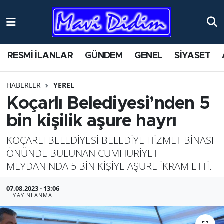
ANTİK YERLER
Nöbetçi Eczaneler
RESMİ İLANLAR
GÜNDEM
GENEL
SİYASET
ASAYİŞ
Hava Durumu
HABERLER
YEREL
AYDIN
Namaz Vakitleri
Koçarlı Belediyesi’nden 5
BİLİM VE TEKNOLOJİ
Trafik Durumu
bin kişilik aşure hayrı
KOÇARLI BELEDİYESİ BELEDİYE HİZMET BİNASI
ÇEVRE
Süper Lig Puan Durumu ve Fikstür
ÖNÜNDE BULUNAN CUMHURİYET
EĞİTİM
Tüm Manşetler
MEYDANINDA 5 BİN KİŞİYE AŞURE İKRAM ETTİ.
07.08.2023 - 13:06
EKONOMİ
Son Dakika Haberleri
YAYINLANMA
GENEL
Haber Arşivi