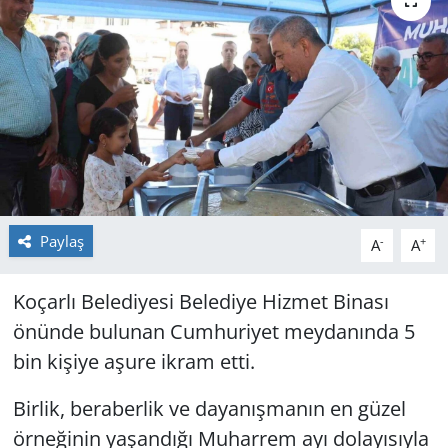
GÜNDEM
HABERDE İNSAN
KÜLTÜR SANAT
MAGAZİN
POLİTİKA
Paylaş
-
+
A
A
RESMİ İLANLAR
Koçarlı Belediyesi Belediye Hizmet Binası
önünde bulunan Cumhuriyet meydanında 5
SAĞLIK
bin kişiye aşure ikram etti.
SİYASET
Birlik, beraberlik ve dayanışmanın en güzel
örneğinin yaşandığı Muharrem ayı dolayısıyla
SPOR