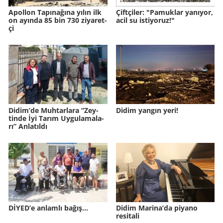
Apol­lon Ta­pı­na­ğına yılın ilk
Çift­çi­ler: "Pa­muk­lar ya­nı­yor,
on ayın­da 85 bin 730 zi­ya­ret­
acil su is­ti­yo­ruz!"
çi
Didim’de Muh­tar­la­ra “Zey­
Didim yangın yeri!
tin­de İyi Tarım Uy­gu­la­ma­la­
rı” An­la­tıl­dı
DİYED’e anlamlı bağış…
Didim Marina’da piyano
resitali