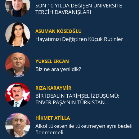
SON 10 YILDA DEĞİŞEN ÜNİVERSİTE
TERCİH DAVRANIŞLARI
ASUMAN KÖSEOĞLU
Ha­ya­tı­mı­zı De­ğiş­ti­ren Küçük Ru­tin­ler
YÜKSEL ERCAN
Biz ne ara yenildik?
RIZA KARAYMIR
BİR İDEALİN TARİHSEL İZDÜŞÜMÜ:
ENVER PAŞA’NIN TÜRKİSTAN
MÜCADELESİ VE TÜRK DEVLETLERİ
TEŞKİLATI’NA UZANAN MİRASI
HİKMET ATİLLA
Alkol tü­ke­ten ile tü­ket­me­yen aynı be­de­li
öde­me­me­li