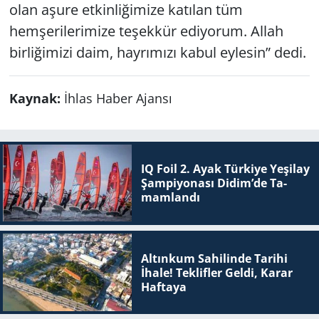
olan aşure etkinliğimize katılan tüm
hemşerilerimize teşekkür ediyorum. Allah
birliğimizi daim, hayrımızı kabul eylesin” dedi.
Kaynak:
İhlas Haber Ajansı
IQ Foil 2. Ayak Tür­ki­ye Ye­şi­lay
Şam­pi­yo­na­sı Didim’de Ta­
mam­lan­dı
Altınkum Sahilinde Tarihi
İhale! Teklifler Geldi, Karar
Haftaya