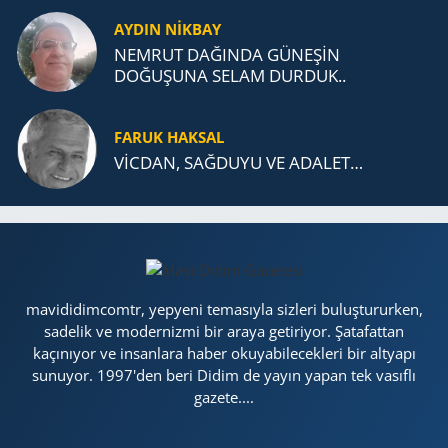
AYDIN NİKBAY
NEMRUT DAĞINDA GÜNEŞİN
DOĞUŞUNA SELAM DURDUK..
FARUK HAKSAL
VİCDAN, SAĞ­DU­YU VE ADA­LET…
mavididimcomtr, yepyeni temasıyla sizleri buluştururken,
sadelik ve modernizmi bir araya getiriyor. Şatafattan
kaçınıyor ve insanlara haber okuyabilecekleri bir altyapı
sunuyor. 1997'den beri Didim de yayın yapan tek vasıflı
gazete....